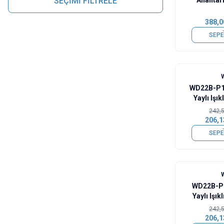
SEÇİMİ FİLTRELE
Kablolu Me
388,0
SEPE
%
15
WD22B-P1
Yaylı Işı
Buto
242,
206,1
SEPE
%
15
WD22B-P
Yaylı Işık
K
242,
206,1