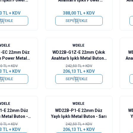
tal Buton - Sarı
Kablolu Metal Buton - Mavi
0
TL + KDV
388,00
TL + KDV
TE EKLE
SEPETE EKLE
%
15
%
15
WDELE
WDELE
-EC 22mm Düz
WD22B-G1Z-E 22mm Çıkık
W
klı Power Metal
Anahtarlı Işıklı Metal Buton -
Anah
n - Beyaz
Yeşil
50
TL + KDV
242,50
TL + KDV
3
TL + KDV
206,13
TL + KDV
TE EKLE
SEPETE EKLE
%
15
%
15
WDELE
WDELE
1-E 22mm Düz
WD22B-P1-E 22mm Düz
W
lı Metal Buton -
Yaylı Işıklı Metal Buton - Sarı
Y
ırmızı
50
TL + KDV
242,50
TL + KDV
3
TL + KDV
206,13
TL + KDV