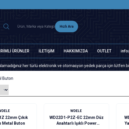
2500 TL ÜZERİ MNG-DHL KARGO ÜCRETSİZ
Hızlı Ara
İRİMLİ ÜRÜNLER
İLETİŞİM
HAKKIMIZDA
OUTLET
inf
 her türlü elektronik ve otomasyon yedek parça için lütfen bizimle ilet
l Buton
WDELE
WDELE
Z 22mm Çıkık
WD22D1-P2Z-EC 22mm Düz
W
ı Metal Buton
Anahtarlı Işıklı Power
Ya
Kablolu Metal Buton - Beyaz