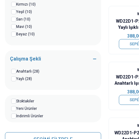
Kırmızı
(10)
Yeşil
(10)
Sarı
(10)
WD22D1-P
Mavi
(10)
Yaylı Işık
Metal B
Beyaz
(10)
388,0
SEPE
Çalışma Şekli
Anahtarlı
(28)
WD22D1-P
Yaylı
(28)
Anahtarlı Iş
But
388,0
SEPE
Stoktakiler
Yeni Ürünler
İndirimli Ürünler
WD22D1-P2
Anahtarl