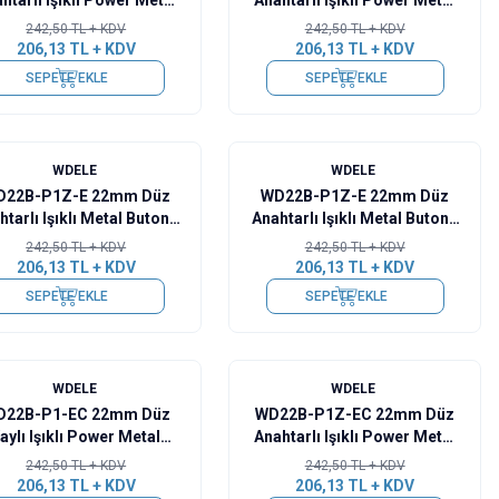
Buton - Mavi
Buton - Sarı
242,50
TL + KDV
242,50
TL + KDV
206,13
TL + KDV
206,13
TL + KDV
SEPETE EKLE
SEPETE EKLE
%
15
WDELE
WDELE
D22B-P1Z-E 22mm Düz
WD22B-P1Z-E 22mm Düz
tarlı Işıklı Metal Buton -
Anahtarlı Işıklı Metal Buton -
Beyaz
Mavi
242,50
TL + KDV
242,50
TL + KDV
206,13
TL + KDV
206,13
TL + KDV
SEPETE EKLE
SEPETE EKLE
%
15
WDELE
WDELE
D22B-P1-EC 22mm Düz
WD22B-P1Z-EC 22mm Düz
aylı Işıklı Power Metal
Anahtarlı Işıklı Power Metal
Buton - Sarı
Buton - Kırmızı
242,50
TL + KDV
242,50
TL + KDV
206,13
TL + KDV
206,13
TL + KDV