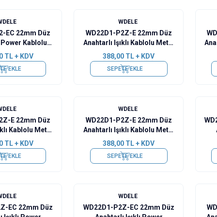
WDELE
WDELE
2-EC 22mm Düz
WD22D1-P2Z-E 22mm Düz
WD
lı Power Kablolu
Anahtarlı Işıklı Kablolu Metal
Anah
uton - Beyaz
Buton - Kırmızı
0
TL + KDV
388,00
TL + KDV
TE EKLE
SEPETE EKLE
WDELE
WDELE
2Z-E 22mm Düz
WD22D1-P2Z-E 22mm Düz
WD2
ıklı Kablolu Metal
Anahtarlı Işıklı Kablolu Metal
on - Mavi
Buton - Beyaz
0
TL + KDV
388,00
TL + KDV
TE EKLE
SEPETE EKLE
%
15
WDELE
WDELE
Z-EC 22mm Düz
WD22D1-P2Z-EC 22mm Düz
WD
ı Işıklı Power
Anahtarlı Işıklı Power
Ana