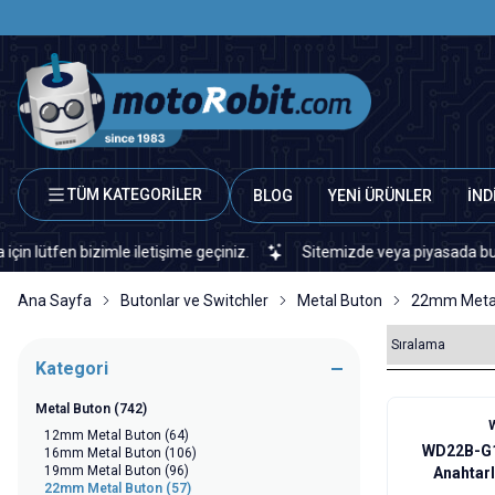
TÜM KATEGORİLER
BLOG
YENİ ÜRÜNLER
İND
 bizimle iletişime geçiniz.
Sitemizde veya piyasada bulamadığınız
Ana Sayfa
Butonlar ve Switchler
Metal Buton
22mm Meta
Kategori
Metal Buton
(742)
%
15
12mm Metal Buton
(64)
WD22B-G1
16mm Metal Buton
(106)
19mm Metal Buton
(96)
Anahtarl
22mm Metal Buton
(57)