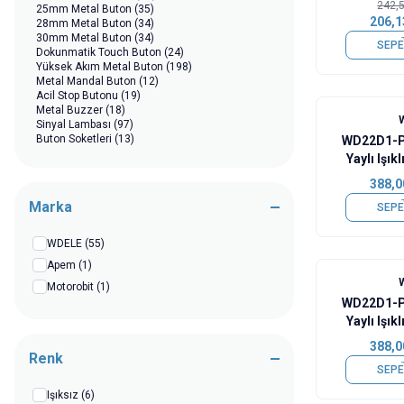
242,
25mm Metal Buton
(35)
206,1
28mm Metal Buton
(34)
30mm Metal Buton
(34)
SEPE
Dokunmatik Touch Buton
(24)
Yüksek Akım Metal Buton
(198)
Metal Mandal Buton
(12)
Acil Stop Butonu
(19)
Metal Buzzer
(18)
Sinyal Lambası
(97)
Buton Soketleri
(13)
WD22D1-P
Yaylı Işık
Buton
388,0
Marka
SEPE
WDELE
(55)
Apem
(1)
Motorobit
(1)
WD22D1-P
Yaylı Işık
Buto
388,0
Renk
SEPE
Işıksız
(6)