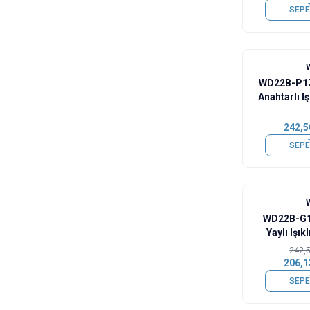
SEPE
WD22B-P1
Anahtarlı I
Buto
242,5
SEPE
%
15
WD22B-G1
Yaylı Işık
K
242,
206,1
SEPE