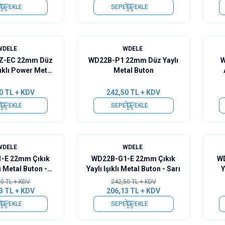
TE EKLE
SEPETE EKLE
%
15
WDELE
WDELE
Z-EC 22mm Düz
WD22B-P1 22mm Düz Yaylı
W
şıklı Power Metal
Metal Buton
n - Yeşil
0
TL + KDV
242,50
TL + KDV
TE EKLE
SEPETE EKLE
%
15
%
15
WDELE
WDELE
-E 22mm Çıkık
WD22B-G1-E 22mm Çıkık
W
lı Metal Buton -
Yaylı Işıklı Metal Buton - Sarı
Y
ırmızı
50
TL + KDV
242,50
TL + KDV
3
TL + KDV
206,13
TL + KDV
TE EKLE
SEPETE EKLE