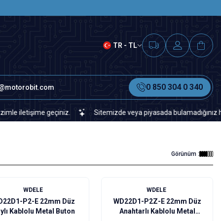
SAAT 15.00'A KADAR VERİLEN S
TR - TL
0 850 304 0 340
o@motorobit.com
işime geçiniz.
Sitemizde veya piyasada bulamadığınız her türlü el
Görünüm :
WDELE
WDELE
D22D1-P2-E 22mm Düz
WD22D1-P2Z-E 22mm Düz
ylı Kablolu Metal Buton
Anahtarlı Kablolu Metal
Buton