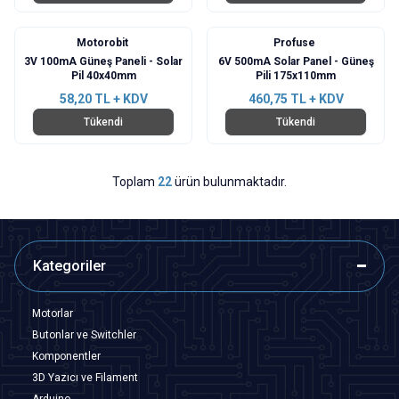
Motorobit
Profuse
3V 100mA Güneş Paneli - Solar
6V 500mA Solar Panel - Güneş
Pil 40x40mm
Pili 175x110mm
58,20
TL + KDV
460,75
TL + KDV
Tükendi
Tükendi
Toplam
22
ürün bulunmaktadır.
Kategoriler
Motorlar
Butonlar ve Switchler
Komponentler
3D Yazıcı ve Filament
Arduino