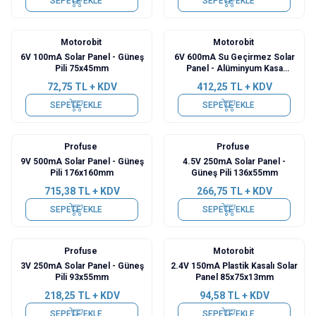
SEPETE EKLE
SEPETE EKLE
Motorobit
Motorobit
6V 100mA Solar Panel - Güneş
6V 600mA Su Geçirmez Solar
Pili 75x45mm
Panel - Alüminyum Kasa
130x130mm
72,75
TL + KDV
412,25
TL + KDV
SEPETE EKLE
SEPETE EKLE
Profuse
Profuse
9V 500mA Solar Panel - Güneş
4.5V 250mA Solar Panel -
Pili 176x160mm
Güneş Pili 136x55mm
715,38
TL + KDV
266,75
TL + KDV
SEPETE EKLE
SEPETE EKLE
Profuse
Motorobit
3V 250mA Solar Panel - Güneş
2.4V 150mA Plastik Kasalı Solar
Pili 93x55mm
Panel 85x75x13mm
218,25
TL + KDV
94,58
TL + KDV
SEPETE EKLE
SEPETE EKLE