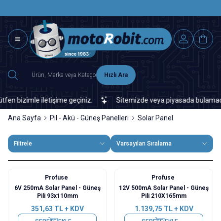
SAAT 15.0
2500 TL ÜZERİ MNG-DHL KARGO ÜCRETSİZ
Hızlı Ara
bizimle iletişime geçiniz.
Sitemizde veya piyasada bulamadığınız 
Ana Sayfa
Pil - Akü - Güneş Panelleri
Solar Panel
Filtrele
Varsayılan Sıralama
Profuse
Profuse
6V 250mA Solar Panel - Güneş
12V 500mA Solar Panel - Güneş
Pili 93x110mm
Pili 210X165mm
351,63
TL + KDV
1.139,75
TL + KDV