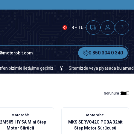
SAAT 15.00'A KADAR VERİLEN S
TR - TL
0 850 304 0 340
o@motorobit.com
mle iletişime geçiniz.
Sitemizde veya piyasada bulamadığınız her 
Görünüm :
Motorobit
Motorobit
2M505-HY 5A Mini Step
MKS SERVO42C PCBA 32bit
Motor Sürücü
Step Motor Sürücüsü