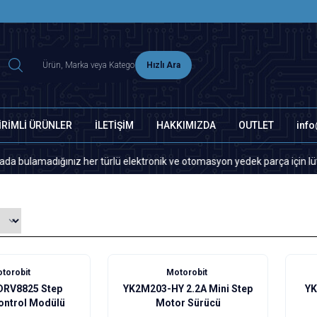
2500 TL ÜZERİ MNG-DHL KARGO ÜCRETSİZ
Hızlı Ara
İRİMLİ ÜRÜNLER
İLETİŞİM
HAKKIMIZDA
OUTLET
inf
adığınız her türlü elektronik ve otomasyon yedek parça için lütfen bizi
torobit
Motorobit
 DRV8825 Step
YK2M203-HY 2.2A Mini Step
YK
ontrol Modülü
Motor Sürücü