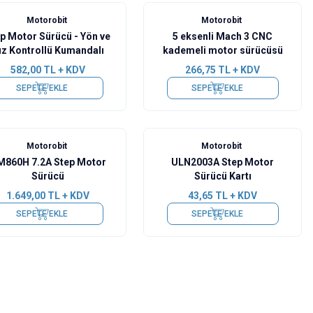
Motorobit
Motorobit
p Motor Sürücü - Yön ve
5 eksenli Mach 3 CNC
ız Kontrollü Kumandalı
kademeli motor sürücüsü
582,00
TL + KDV
266,75
TL + KDV
SEPETE EKLE
SEPETE EKLE
Motorobit
Motorobit
860H 7.2A Step Motor
ULN2003A Step Motor
Sürücü
Sürücü Kartı
1.649,00
TL + KDV
43,65
TL + KDV
SEPETE EKLE
SEPETE EKLE