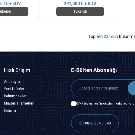
5
TL + KDV
291,00
TL + KDV
ükendi
Tükendi
Toplam
22
ürün bulunma
Hızlı Erişim
E-Bülten Aboneliği
Anasayfa
Yeni Ürünler
İndirimdekiler
Müşteri Hizmetleri
KVKK Sözleşmesi'ni
okudum, kabul ediyoru
İletişim
0850 304 0 340