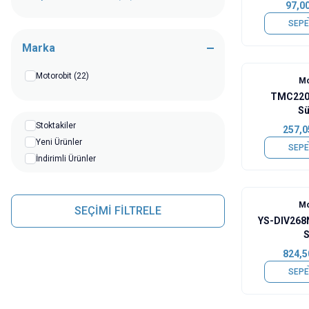
97,0
SEPE
Marka
Motorobit
(22)
Mo
TMC2208
Sü
Stoktakiler
257,0
Yeni Ürünler
SEPE
İndirimli Ürünler
Mo
SEÇİMİ FİLTRELE
YS-DIV268
S
824,5
SEPE