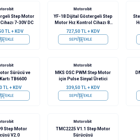
torobit
Motorobit
rgeli Step Motor
YF-18 Dijital Göstergeli Step
Ste
 Cihazı 7-30V DC
Motor Hız Kontrol Cihazı 8-
H
24V DC
50
TL + KDV
727,50
TL + KDV
TE EKLE
SEPETE EKLE
torobit
Motorobit
otor Sürücü ve
MKS OSC PWM Step Motor
DM
 Kartı TB6600
için Pulse Sinyal Üretici
0
TL + KDV
339,50
TL + KDV
TE EKLE
SEPETE EKLE
torobit
Motorobit
 Step Motor
TMC2225 V1.1 Step Motor
cüsü V2.0
Sürücüsü