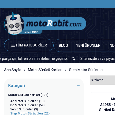
TÜM KATEGORİLER
BLOG
YENİ ÜRÜNLER
İND
n lütfen bizimle iletişime geçiniz.
Sitemizde veya piyasada bulam
Ana Sayfa
Motor Sürücü Kartları
Step Motor Sürücüleri
Kategori
Motor Sürücü Kartları
(108)
Mo
Ac Motor Sürücüleri
(18)
A4988 -
Dc Motor Sürücüleri
(59)
Servo Sürücüleri
(9)
Sürücü K
Step Motor Sürücüleri
(22)