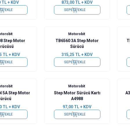
0
TL + KDV
873,00
TL + KDV
TE EKLE
SEPETE EKLE
torobit
Motorobit
 Step Motor
TB6560 3A Step Motor
T
rücüsü
Sürücü
5
TL + KDV
315,25
TL + KDV
TE EKLE
SEPETE EKLE
torobit
Motorobit
N 5A Step Motor
Step Motor Sürücü Kartı
A3
ürücü
A4988
0
TL + KDV
97,00
TL + KDV
TE EKLE
SEPETE EKLE