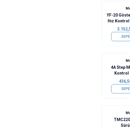
Mo
YF-20 Göste
Hız Kontrol
3.152,
SEPE
Mo
4A Step M
Kontrol
436,5
SEPE
Mo
TMC2209
Sürü