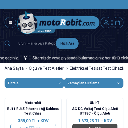
SAAT 15.0
2500 TL ÜZERİ MNG-DHL KARGO ÜCRETSİZ
Hızlı Ara
eçiniz.
Sitemizde veya piyasada bulamadığınız her türlü elektroni
Ana Sayfa
Ölçü ve Test Aletleri
Elektriksel Tesisat Test Cihazları
Filtrele
Varsayılan Sıralama
Motorobit
UNI-T
RJ11 RJ45 Ethernet Ağ Kablosu
AC DC Voltaj Test Ölçü Aleti
Test Cihazı
UT18C - Ölçü Aleti
388,00
TL + KDV
1.673,25
TL + KDV