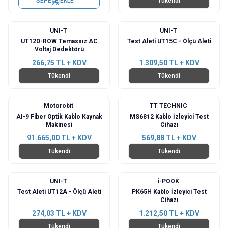
SEPETE EKLE
Tükendi
UNI-T
UNI-T
UT12D-ROW Temassız AC
Test Aleti UT15C - Ölçü Aleti
Voltaj Dedektörü
266,75
TL + KDV
1.309,50
TL + KDV
Tükendi
Tükendi
Motorobit
TT TECHNIC
AI-9 Fiber Optik Kablo Kaynak
MS6812 Kablo İzleyici Test
Makinesi
Cihazı
91.665,00
TL + KDV
569,88
TL + KDV
Tükendi
Tükendi
UNI-T
i-POOK
Test Aleti UT12A - Ölçü Aleti
PK65H Kablo İzleyici Test
Cihazı
274,03
TL + KDV
1.212,50
TL + KDV
Tükendi
Tükendi