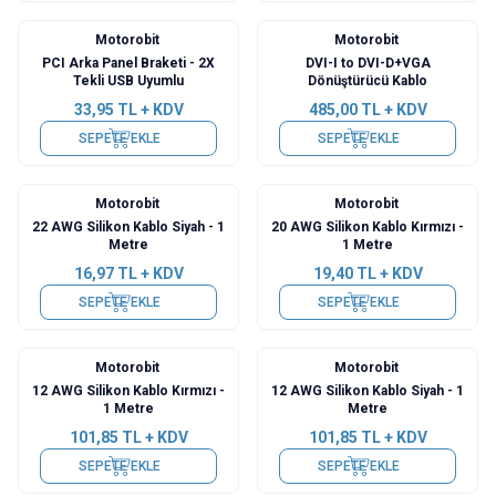
Motorobit
Motorobit
PCI Arka Panel Braketi - 2X
DVI-I to DVI-D+VGA
Tekli USB Uyumlu
Dönüştürücü Kablo
33,95
TL + KDV
485,00
TL + KDV
SEPETE EKLE
SEPETE EKLE
Motorobit
Motorobit
22 AWG Silikon Kablo Siyah - 1
20 AWG Silikon Kablo Kırmızı -
Metre
1 Metre
16,97
TL + KDV
19,40
TL + KDV
SEPETE EKLE
SEPETE EKLE
Motorobit
Motorobit
12 AWG Silikon Kablo Kırmızı -
12 AWG Silikon Kablo Siyah - 1
1 Metre
Metre
101,85
TL + KDV
101,85
TL + KDV
SEPETE EKLE
SEPETE EKLE