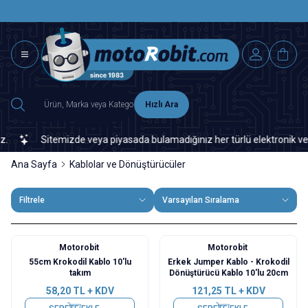
SAAT 15.0
2500 TL ÜZERİ MNG-DHL KARGO ÜCRETSİZ
Hızlı Ara
Sitemizde veya piyasada bulamadığınız her türlü elektronik ve otomas
Ana Sayfa
Kablolar ve Dönüştürücüler
Filtrele
Varsayılan Sıralama
Motorobit
Motorobit
55cm Krokodil Kablo 10'lu
Erkek Jumper Kablo - Krokodil
takım
Dönüştürücü Kablo 10'lu 20cm
58,20
TL + KDV
121,25
TL + KDV