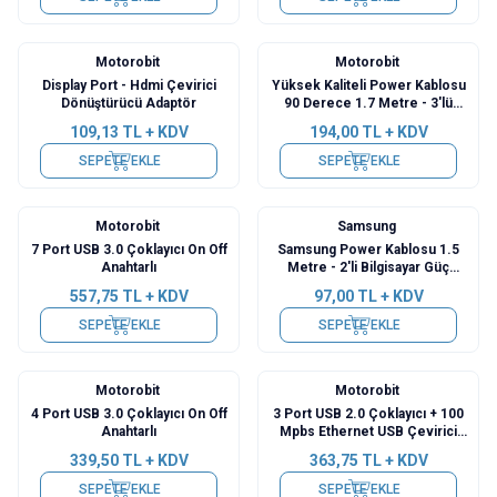
Motorobit
Motorobit
Display Port - Hdmi Çevirici
Yüksek Kaliteli Power Kablosu
Dönüştürücü Adaptör
90 Derece 1.7 Metre - 3'lü
Bilgisayar Güç Kablosu
109,13
TL + KDV
194,00
TL + KDV
SEPETE EKLE
SEPETE EKLE
Motorobit
Samsung
7 Port USB 3.0 Çoklayıcı On Off
Samsung Power Kablosu 1.5
Anahtarlı
Metre - 2'li Bilgisayar Güç
Kablosu
557,75
TL + KDV
97,00
TL + KDV
SEPETE EKLE
SEPETE EKLE
Motorobit
Motorobit
4 Port USB 3.0 Çoklayıcı On Off
3 Port USB 2.0 Çoklayıcı + 100
Anahtarlı
Mpbs Ethernet USB Çevirici
RJ45
339,50
TL + KDV
363,75
TL + KDV
SEPETE EKLE
SEPETE EKLE