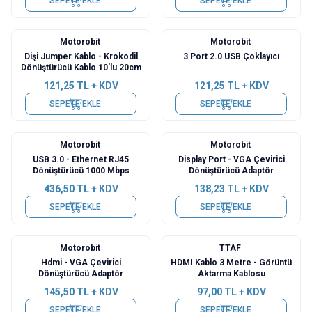
SEPETE EKLE
SEPETE EKLE
Motorobit
Motorobit
Dişi Jumper Kablo - Krokodil
3 Port 2.0 USB Çoklayıcı
Dönüştürücü Kablo 10'lu 20cm
121,25
TL + KDV
121,25
TL + KDV
SEPETE EKLE
SEPETE EKLE
Motorobit
Motorobit
USB 3.0 - Ethernet RJ45
Display Port - VGA Çevirici
Dönüştürücü 1000 Mbps
Dönüştürücü Adaptör
436,50
TL + KDV
138,23
TL + KDV
SEPETE EKLE
SEPETE EKLE
Motorobit
TTAF
Hdmi - VGA Çevirici
HDMI Kablo 3 Metre - Görüntü
Dönüştürücü Adaptör
Aktarma Kablosu
145,50
TL + KDV
97,00
TL + KDV
SEPETE EKLE
SEPETE EKLE