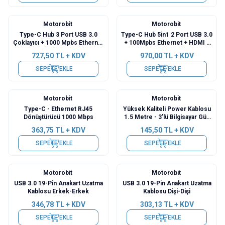
Motorobit
Motorobit
Type-C Hub 3 Port USB 3.0
Type-C Hub 5in1 2 Port USB 3.0
Çoklayıcı + 1000 Mpbs Ethernet
+ 100Mpbs Ethernet + HDMI +
Çevirici
Type-C Çevirici
727,50
TL + KDV
970,00
TL + KDV
SEPETE EKLE
SEPETE EKLE
Motorobit
Motorobit
Type-C - Ethernet RJ45
Yüksek Kaliteli Power Kablosu
Dönüştürücü 1000 Mbps
1.5 Metre - 3'lü Bilgisayar Güç
Kablosu
363,75
TL + KDV
145,50
TL + KDV
SEPETE EKLE
SEPETE EKLE
Motorobit
Motorobit
USB 3.0 19-Pin Anakart Uzatma
USB 3.0 19-Pin Anakart Uzatma
Kablosu Erkek-Erkek
Kablosu Dişi-Dişi
346,78
TL + KDV
303,13
TL + KDV
SEPETE EKLE
SEPETE EKLE