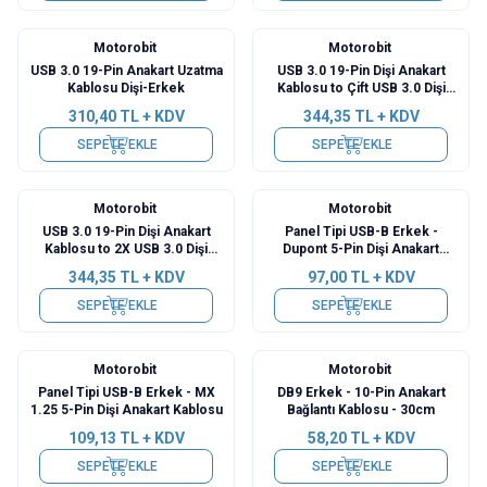
Motorobit
Motorobit
USB 3.0 19-Pin Anakart Uzatma
USB 3.0 19-Pin Dişi Anakart
Kablosu Dişi-Erkek
Kablosu to Çift USB 3.0 Dişi
Panel Tipi Kablo
310,40
TL + KDV
344,35
TL + KDV
SEPETE EKLE
SEPETE EKLE
Motorobit
Motorobit
USB 3.0 19-Pin Dişi Anakart
Panel Tipi USB-B Erkek -
Kablosu to 2X USB 3.0 Dişi
Dupont 5-Pin Dişi Anakart
Panel Tipi Kablo
Kablosu
344,35
TL + KDV
97,00
TL + KDV
SEPETE EKLE
SEPETE EKLE
Motorobit
Motorobit
Panel Tipi USB-B Erkek - MX
DB9 Erkek - 10-Pin Anakart
1.25 5-Pin Dişi Anakart Kablosu
Bağlantı Kablosu - 30cm
109,13
TL + KDV
58,20
TL + KDV
SEPETE EKLE
SEPETE EKLE