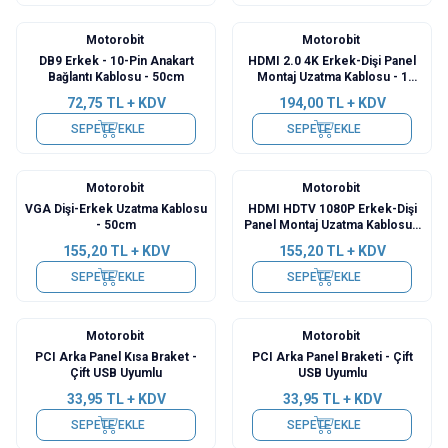
Motorobit
Motorobit
DB9 Erkek - 10-Pin Anakart
HDMI 2.0 4K Erkek-Dişi Panel
Bağlantı Kablosu - 50cm
Montaj Uzatma Kablosu - 1
Metre
72,75
TL + KDV
194,00
TL + KDV
SEPETE EKLE
SEPETE EKLE
Motorobit
Motorobit
VGA Dişi-Erkek Uzatma Kablosu
HDMI HDTV 1080P Erkek-Dişi
- 50cm
Panel Montaj Uzatma Kablosu -
1 Metre
155,20
TL + KDV
155,20
TL + KDV
SEPETE EKLE
SEPETE EKLE
Motorobit
Motorobit
PCI Arka Panel Kısa Braket -
PCI Arka Panel Braketi - Çift
Çift USB Uyumlu
USB Uyumlu
33,95
TL + KDV
33,95
TL + KDV
SEPETE EKLE
SEPETE EKLE