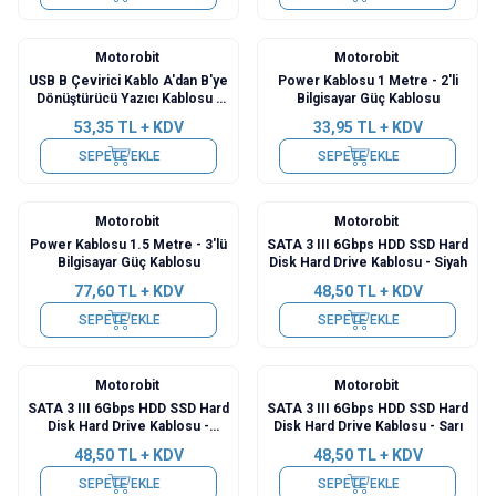
Motorobit
Motorobit
USB B Çevirici Kablo A'dan B'ye
Power Kablosu 1 Metre - 2'li
Dönüştürücü Yazıcı Kablosu -
Bilgisayar Güç Kablosu
1.5M
53,35
TL + KDV
33,95
TL + KDV
SEPETE EKLE
SEPETE EKLE
Motorobit
Motorobit
Power Kablosu 1.5 Metre - 3'lü
SATA 3 III 6Gbps HDD SSD Hard
Bilgisayar Güç Kablosu
Disk Hard Drive Kablosu - Siyah
77,60
TL + KDV
48,50
TL + KDV
SEPETE EKLE
SEPETE EKLE
Motorobit
Motorobit
SATA 3 III 6Gbps HDD SSD Hard
SATA 3 III 6Gbps HDD SSD Hard
Disk Hard Drive Kablosu -
Disk Hard Drive Kablosu - Sarı
Kırmızı
48,50
TL + KDV
48,50
TL + KDV
SEPETE EKLE
SEPETE EKLE