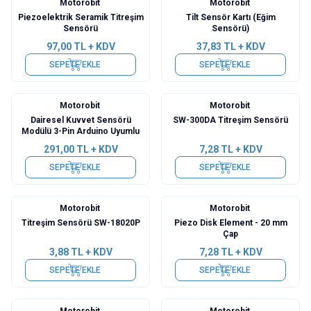
Motorobit
Motorobit
Piezoelektrik Seramik Titreşim
Tilt Sensör Kartı (Eğim
Sensörü
Sensörü)
97,00
TL + KDV
37,83
TL + KDV
SEPETE EKLE
SEPETE EKLE
Motorobit
Motorobit
Dairesel Kuvvet Sensörü
SW-300DA Titreşim Sensörü
Modülü 3-Pin Arduino Uyumlu
291,00
TL + KDV
7,28
TL + KDV
SEPETE EKLE
SEPETE EKLE
Motorobit
Motorobit
Titreşim Sensörü SW-18020P
Piezo Disk Element - 20 mm
Çap
3,88
TL + KDV
7,28
TL + KDV
SEPETE EKLE
SEPETE EKLE
Motorobit
Motorobit