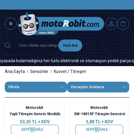
SAAT 15.0
2500 TL ÜZERİ MNG-DHL KARGO ÜCRETSİZ
Hızlı Ara
da bulamadığınız her türlü elektronik ve otomasyon yedek parça için lütf
Ana Sayfa
Sensörler
Kuvvet / Titreşim
Filtrele
Varsayılan Sıralama
Motorobit
Motorobit
Yaylı Titreşim Sensör Modülü
SW-18015P Titreşim Sensörü
53,35
TL + KDV
3,88
TL + KDV
SEPETE EKLE
SEPETE EKLE