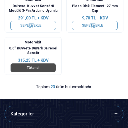
Dairesel Kuvvet Sensörü
Piezo Disk Element- 27 mm
Modülü 3-Pin Arduino Uyumlu
Çap
291,00
TL + KDV
9,70
TL + KDV
SEPETE EKLE
SEPETE EKLE
Motorobit
0.6'' Kuvvete Duyarlı Dairesel
Sensör
315,25
TL + KDV
Tükendi
Toplam
23
ürün bulunmaktadır.
Kategoriler