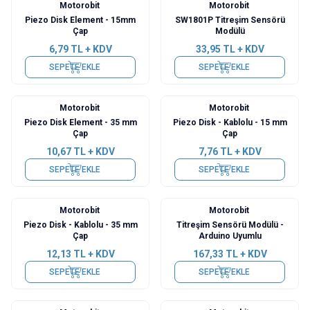
Motorobit
Motorobit
Piezo Disk Element - 15mm
SW1801P Titreşim Sensörü
Çap
Modülü
6,79
TL + KDV
33,95
TL + KDV
SEPETE EKLE
SEPETE EKLE
Motorobit
Motorobit
Piezo Disk Element - 35 mm
Piezo Disk - Kablolu - 15 mm
Çap
Çap
10,67
TL + KDV
7,76
TL + KDV
SEPETE EKLE
SEPETE EKLE
Motorobit
Motorobit
Piezo Disk - Kablolu - 35 mm
Titreşim Sensörü Modülü -
Çap
Arduino Uyumlu
12,13
TL + KDV
167,33
TL + KDV
SEPETE EKLE
SEPETE EKLE