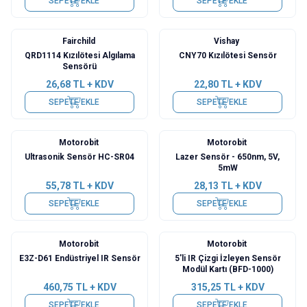
SEPETE EKLE
SEPETE EKLE
Fairchild
Vishay
QRD1114 Kızılötesi Algılama
CNY70 Kızılötesi Sensör
Sensörü
26,68
TL + KDV
22,80
TL + KDV
SEPETE EKLE
SEPETE EKLE
Motorobit
Motorobit
Ultrasonik Sensör HC-SR04
Lazer Sensör - 650nm, 5V,
5mW
55,78
TL + KDV
28,13
TL + KDV
SEPETE EKLE
SEPETE EKLE
Motorobit
Motorobit
E3Z-D61 Endüstriyel IR Sensör
5'li IR Çizgi İzleyen Sensör
Modül Kartı (BFD-1000)
460,75
TL + KDV
315,25
TL + KDV
SEPETE EKLE
SEPETE EKLE