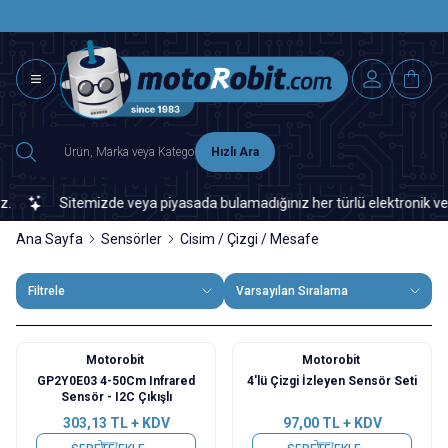
SAAT 15.0
2500 TL ÜZERİ MNG-DHL KARGO ÜCRETSİZ
Hızlı Ara
Sitemizde veya piyasada bulamadığınız her türlü elektronik ve otoma
Ana Sayfa
Sensörler
Cisim / Çizgi / Mesafe
Filtrele
Varsayılan Sıralama
Motorobit
Motorobit
GP2Y0E03 4-50Cm Infrared
4'lü Çizgi İzleyen Sensör Seti
Sensör - I2C Çıkışlı
303,13
TL + KDV
97,00
TL + KDV