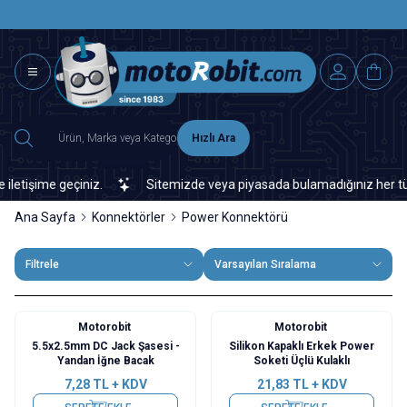
SAAT 15.0
2500 TL ÜZERİ MNG-DHL KARGO ÜCRETSİZ
Hızlı Ara
işime geçiniz.
Sitemizde veya piyasada bulamadığınız her türlü el
Ana Sayfa
Konnektörler
Power Konnektörü
Filtrele
Varsayılan Sıralama
Motorobit
Motorobit
5.5x2.5mm DC Jack Şasesi -
Silikon Kapaklı Erkek Power
Yandan İğne Bacak
Soketi Üçlü Kulaklı
7,28
TL + KDV
21,83
TL + KDV