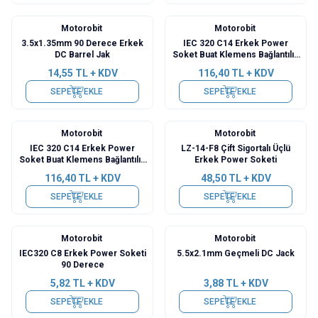
Motorobit
Motorobit
3.5x1.35mm 90 Derece Erkek
IEC 320 C14 Erkek Power
DC Barrel Jak
Soket Buat Klemens Bağlantılı -
Beyaz
14,55
TL + KDV
116,40
TL + KDV
SEPETE EKLE
SEPETE EKLE
Motorobit
Motorobit
Yeni
IEC 320 C14 Erkek Power
LZ-14-F8 Çift Sigortalı Üçlü
Soket Buat Klemens Bağlantılı -
Erkek Power Soketi
Siyah
116,40
TL + KDV
48,50
TL + KDV
SEPETE EKLE
SEPETE EKLE
Motorobit
Motorobit
IEC320 C8 Erkek Power Soketi
5.5x2.1mm Geçmeli DC Jack
90 Derece
5,82
TL + KDV
3,88
TL + KDV
SEPETE EKLE
SEPETE EKLE