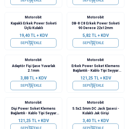
SEPETE EKLE
SEPETE EKLE
Motorobit
Motorobit
Kapaklı Erkek Power Soketi
DB-8 C8 Erkek Power Soketi
Üçlü Kulaklı
90 Derece 22x12mm
19,40
TL + KDV
5,82
TL + KDV
SEPETE EKLE
SEPETE EKLE
Motorobit
Motorobit
Adaptör Fişi Şase Yuvarlak
Erkek Power Soket Klemens
2.1mm
Bağlantılı - Kablo Tipi Seyyar
Güç Fişi
3,88
TL + KDV
121,25
TL + KDV
SEPETE EKLE
SEPETE EKLE
Motorobit
Motorobit
Dişi Power Soket Klemens
5.5x2.5mm DC Jack Şasesi -
Bağlantılı - Kablo Tipi Seyyar
Kulaklı Jak Girişi
Güç Fişi
121,25
TL + KDV
3,40
TL + KDV
SEPETE EKLE
SEPETE EKLE