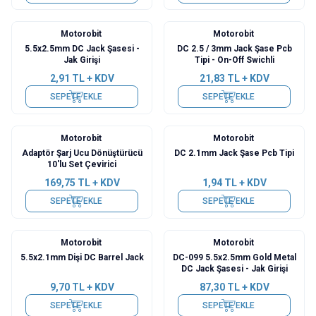
Motorobit
Motorobit
5.5x2.5mm DC Jack Şasesi -
DC 2.5 / 3mm Jack Şase Pcb
Jak Girişi
Tipi - On-Off Swichli
2,91
TL + KDV
21,83
TL + KDV
SEPETE EKLE
SEPETE EKLE
Motorobit
Motorobit
Adaptör Şarj Ucu Dönüştürücü
DC 2.1mm Jack Şase Pcb Tipi
10'lu Set Çevirici
169,75
TL + KDV
1,94
TL + KDV
SEPETE EKLE
SEPETE EKLE
Motorobit
Motorobit
Yeni
5.5x2.1mm Dişi DC Barrel Jack
DC-099 5.5x2.5mm Gold Metal
DC Jack Şasesi - Jak Girişi
9,70
TL + KDV
87,30
TL + KDV
SEPETE EKLE
SEPETE EKLE