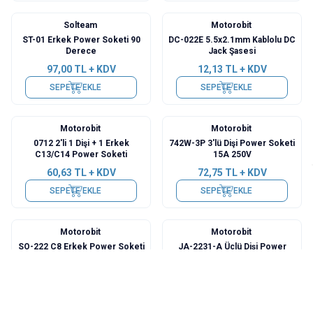
Solteam
Motorobit
ST-01 Erkek Power Soketi 90
DC-022E 5.5x2.1mm Kablolu DC
Derece
Jack Şasesi
97,00
TL + KDV
12,13
TL + KDV
SEPETE EKLE
SEPETE EKLE
Motorobit
Motorobit
0712 2'li 1 Dişi + 1 Erkek
742W-3P 3'lü Dişi Power Soketi
C13/C14 Power Soketi
15A 250V
60,63
TL + KDV
72,75
TL + KDV
SEPETE EKLE
SEPETE EKLE
Motorobit
Motorobit
SO-222 C8 Erkek Power Soketi
JA-2231-A Üçlü Dişi Power
22x12mm
Soket Kablolanabilir Fiş
5,82
TL + KDV
55,78
TL + KDV
SEPETE EKLE
SEPETE EKLE