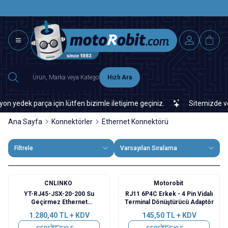
SAAT 15.0
2500 TL ÜZERİ MNG-DHL KARGO ÜCRETSİZ
Hızlı Ara
ek parça için lütfen bizimle iletişime geçiniz.
Sitemizde veya pi
Ana Sayfa
Konnektörler
Ethernet Konnektörü
Filtrele
Varsayılan Sıralama
CNLINKO
Motorobit
YT-RJ45-JSX-20-200 Su
RJ11 6P4C Erkek - 4 Pin Vidalı
Geçirmez Ethernet
Terminal Dönüştürücü Adaptör
Konnektörü - Dişi
1.280,40
TL + KDV
145,50
TL + KDV