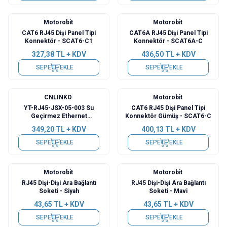
Motorobit
Motorobit
CAT6 RJ45 Dişi Panel Tipi
CAT6A RJ45 Dişi Panel Tipi
Konnektör - SCAT6-C1
Konnektör - SCAT6A-C
327,38
TL + KDV
436,50
TL + KDV
SEPETE EKLE
SEPETE EKLE
CNLINKO
Motorobit
YT-RJ45-JSX-05-003 Su
CAT6 RJ45 Dişi Panel Tipi
Geçirmez Ethernet
Konnektör Gümüş - SCAT6-C
Konnektörü - Dişi
349,20
TL + KDV
400,13
TL + KDV
SEPETE EKLE
SEPETE EKLE
Motorobit
Motorobit
RJ45 Dişi-Dişi Ara Bağlantı
RJ45 Dişi-Dişi Ara Bağlantı
Soketi - Siyah
Soketi - Mavi
43,65
TL + KDV
43,65
TL + KDV
SEPETE EKLE
SEPETE EKLE