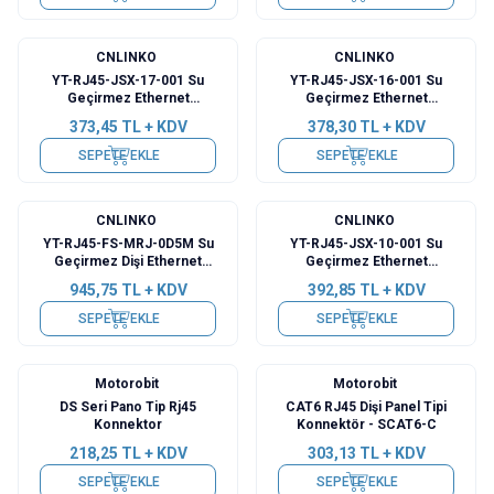
CNLINKO
CNLINKO
YT-RJ45-JSX-17-001 Su
YT-RJ45-JSX-16-001 Su
Geçirmez Ethernet
Geçirmez Ethernet
Konnektörü - Dişi
Konnektörü - Dişi
373,45
TL + KDV
378,30
TL + KDV
SEPETE EKLE
SEPETE EKLE
CNLINKO
CNLINKO
YT-RJ45-FS-MRJ-0D5M Su
YT-RJ45-JSX-10-001 Su
Geçirmez Dişi Ethernet
Geçirmez Ethernet
Konnektörü - 0.5M Kablo
Konnektörü - Dişi
945,75
TL + KDV
392,85
TL + KDV
SEPETE EKLE
SEPETE EKLE
Motorobit
Motorobit
DS Seri Pano Tip Rj45
CAT6 RJ45 Dişi Panel Tipi
Konnektor
Konnektör - SCAT6-C
218,25
TL + KDV
303,13
TL + KDV
SEPETE EKLE
SEPETE EKLE