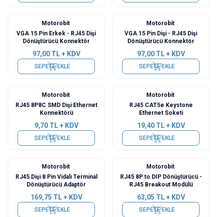
Motorobit
Motorobit
VGA 15 Pin Erkek - RJ45 Dişi
VGA 15 Pin Dişi - RJ45 Dişi
Dönüştürücü Konnektör
Dönüştürücü Konnektör
97,00
TL + KDV
97,00
TL + KDV
SEPETE EKLE
SEPETE EKLE
Motorobit
Motorobit
RJ45 8P8C SMD Dişi Ethernet
RJ45 CAT5e Keystone
Konnektörü
Ethernet Soketi
9,70
TL + KDV
19,40
TL + KDV
SEPETE EKLE
SEPETE EKLE
Motorobit
Motorobit
RJ45 Dişi 8 Pin Vidalı Terminal
RJ45 8P to DIP Dönüştürücü -
Dönüştürücü Adaptör
RJ45 Breakout Modülü
169,75
TL + KDV
63,05
TL + KDV
SEPETE EKLE
SEPETE EKLE