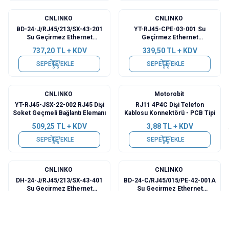
CNLINKO
CNLINKO
BD-24-J/RJ45/213/SX-43-201
YT-RJ45-CPE-03-001 Su
Su Geçirmez Ethernet
Geçirmez Ethernet
Konnektörü - Dişi
Konnektörü - Erkek
737,20
TL + KDV
339,50
TL + KDV
SEPETE EKLE
SEPETE EKLE
CNLINKO
Motorobit
YT-RJ45-JSX-22-002 RJ45 Dişi
RJ11 4P4C Dişi Telefon
Soket Geçmeli Bağlantı Elemanı
Kablosu Konnektörü - PCB Tipi
509,25
TL + KDV
3,88
TL + KDV
SEPETE EKLE
SEPETE EKLE
CNLINKO
CNLINKO
DH-24-J/RJ45/213/SX-43-401
BD-24-C/RJ45/015/PE-42-001A
Su Geçirmez Ethernet
Su Geçirmez Ethernet
Konnektörü - Dişi
Konnektörü - Erkek
349,20
TL + KDV
194,00
TL + KDV
SEPETE EKLE
SEPETE EKLE