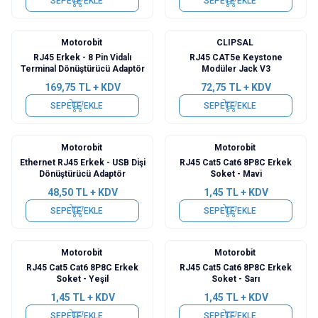
SEPETE EKLE
SEPETE EKLE
Motorobit
CLIPSAL
RJ45 Erkek - 8 Pin Vidalı
RJ45 CAT5e Keystone
Terminal Dönüştürücü Adaptör
Modüler Jack V3
169,75
TL + KDV
72,75
TL + KDV
SEPETE EKLE
SEPETE EKLE
Motorobit
Motorobit
Ethernet RJ45 Erkek - USB Dişi
RJ45 Cat5 Cat6 8P8C Erkek
Dönüştürücü Adaptör
Soket - Mavi
48,50
TL + KDV
1,45
TL + KDV
SEPETE EKLE
SEPETE EKLE
Motorobit
Motorobit
RJ45 Cat5 Cat6 8P8C Erkek
RJ45 Cat5 Cat6 8P8C Erkek
Soket - Yeşil
Soket - Sarı
1,45
TL + KDV
1,45
TL + KDV
SEPETE EKLE
SEPETE EKLE