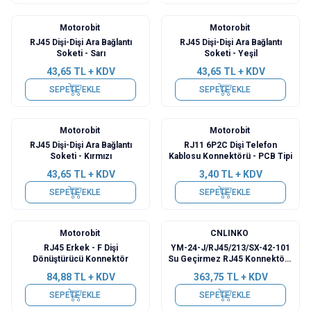
Motorobit
Motorobit
RJ45 Dişi-Dişi Ara Bağlantı
RJ45 Dişi-Dişi Ara Bağlantı
Soketi - Sarı
Soketi - Yeşil
43,65
TL + KDV
43,65
TL + KDV
SEPETE EKLE
SEPETE EKLE
Motorobit
Motorobit
RJ45 Dişi-Dişi Ara Bağlantı
RJ11 6P2C Dişi Telefon
Soketi - Kırmızı
Kablosu Konnektörü - PCB Tipi
43,65
TL + KDV
3,40
TL + KDV
SEPETE EKLE
SEPETE EKLE
Motorobit
CNLINKO
RJ45 Erkek - F Dişi
YM-24-J/RJ45/213/SX-42-101
Dönüştürücü Konnektör
Su Geçirmez RJ45 Konnektör -
Dişi
84,88
TL + KDV
363,75
TL + KDV
SEPETE EKLE
SEPETE EKLE