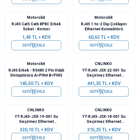
Motorobit
Motorobit
RJ45 Cat5 Cat6 8P8C Erkek
RJ45 1-to-2 Dişi Çoklayıcı
Soket - Kırmızı
Ethernet Konnektörü
1,45
TL + KDV
60,63
TL + KDV
SEPETE EKLE
SEPETE EKLE
Motorobit
CNLINKO
RJ45 Erkek - RS485 2 Pin Vidalı
YT-RJ45-JSX-22-001 Su
Dönüştürücü A=PIN4 B=PIN5
Geçirmez Ethernet
Konnektörü - Dişi
145,50
TL + KDV
441,35
TL + KDV
SEPETE EKLE
SEPETE EKLE
CNLINKO
CNLINKO
YT-RJ45-JSX-19-001 Su
YT-RJ45-JSX-18-001 Su
Geçirmez Ethernet
Geçirmez Ethernet
Konnektörü - Dişi
Konnektörü - Dişi
320,10
TL + KDV
315,25
TL + KDV
SEPETE EKLE
SEPETE EKLE