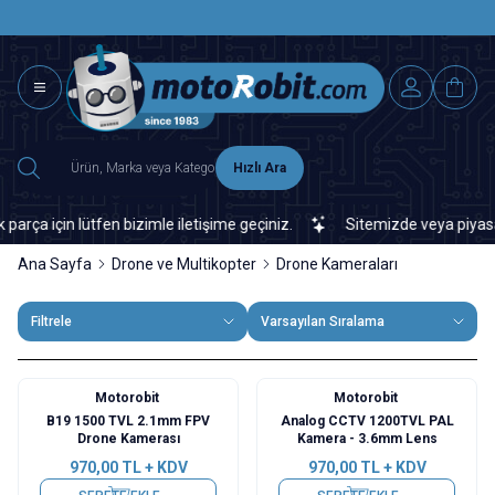
SAAT 15.0
2500 TL ÜZERİ MNG-DHL KARGO ÜCRETSİZ
Hızlı Ara
 için lütfen bizimle iletişime geçiniz.
Sitemizde veya piyasada b
Ana Sayfa
Drone ve Multikopter
Drone Kameraları
Filtrele
Varsayılan Sıralama
Motorobit
Motorobit
B19 1500 TVL 2.1mm FPV
Analog CCTV 1200TVL PAL
Drone Kamerası
Kamera - 3.6mm Lens
970,00
TL + KDV
970,00
TL + KDV