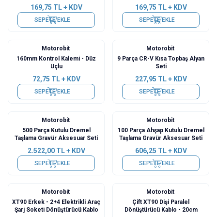
169,75
TL + KDV
169,75
TL + KDV
SEPETE EKLE
SEPETE EKLE
Motorobit
Motorobit
Yeni
Yeni
160mm Kontrol Kalemi - Düz
9 Parça CR-V Kısa Topbaş Alyan
Uçlu
Seti
72,75
TL + KDV
227,95
TL + KDV
SEPETE EKLE
SEPETE EKLE
Motorobit
Motorobit
Yeni
Yeni
500 Parça Kutulu Dremel
100 Parça Ahşap Kutulu Dremel
Taşlama Gravür Aksesuar Seti
Taşlama Gravür Aksesuar Seti
2.522,00
TL + KDV
606,25
TL + KDV
SEPETE EKLE
SEPETE EKLE
Motorobit
Motorobit
Yeni
Yeni
XT90 Erkek - 2+4 Elektrikli Araç
Çift XT90 Dişi Paralel
Şarj Soketi Dönüştürücü Kablo
Dönüştürücü Kablo - 20cm