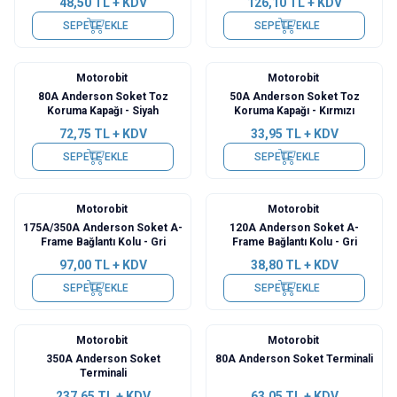
48,50
TL + KDV
126,10
TL + KDV
SEPETE EKLE
SEPETE EKLE
Motorobit
Motorobit
Yeni
Yeni
80A Anderson Soket Toz
50A Anderson Soket Toz
Koruma Kapağı - Siyah
Koruma Kapağı - Kırmızı
72,75
TL + KDV
33,95
TL + KDV
SEPETE EKLE
SEPETE EKLE
Motorobit
Motorobit
Yeni
Yeni
175A/350A Anderson Soket A-
120A Anderson Soket A-
Frame Bağlantı Kolu - Gri
Frame Bağlantı Kolu - Gri
97,00
TL + KDV
38,80
TL + KDV
SEPETE EKLE
SEPETE EKLE
Motorobit
Motorobit
Yeni
Yeni
350A Anderson Soket
80A Anderson Soket Terminali
Terminali
237,65
TL + KDV
63,05
TL + KDV