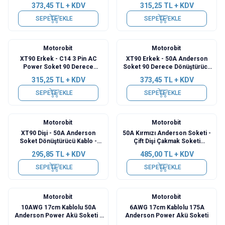
373,45
TL + KDV
315,25
TL + KDV
SEPETE EKLE
SEPETE EKLE
Motorobit
Motorobit
Yeni
Yeni
XT90 Erkek - C14 3 Pin AC
XT90 Erkek - 50A Anderson
Power Soket 90 Derece
Soket 90 Derece Dönüştürücü
Dönüştürücü Kablo
Kablo
315,25
TL + KDV
373,45
TL + KDV
SEPETE EKLE
SEPETE EKLE
Motorobit
Motorobit
Yeni
Yeni
XT90 Dişi - 50A Anderson
50A Kırmızı Anderson Soketi -
Soket Dönüştürücü Kablo -
Çift Dişi Çakmak Soketi
30cm
Dönüştürücü Kablo - 50cm
295,85
TL + KDV
485,00
TL + KDV
SEPETE EKLE
SEPETE EKLE
Motorobit
Motorobit
Yeni
Yeni
10AWG 17cm Kablolu 50A
6AWG 17cm Kablolu 175A
Anderson Power Akü Soketi -
Anderson Power Akü Soketi
AC Soketli