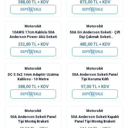
388,00
TL + KDV
873,00
TL + KDV
SEPETE EKLE
SEPETE EKLE
Motorobit
Motorobit
Yeni
Yeni
10AWG 17cm Kablolu 50A
50A Gri Anderson Soketi - Çift
Anderson Power Akü Soketi
Dişi Çakmak Soketi
Dönüştürücü Kablo - 50cm
232,80
TL + KDV
485,00
TL + KDV
SEPETE EKLE
SEPETE EKLE
Motorobit
Motorobit
Yeni
Yeni
DC 5.5x2.1mm Adaptör Uzatma
50A Anderson Soketi Panel
Kablosu - 10 Metre
Tipi Koruma Kılıfı
388,00
TL + KDV
97,00
TL + KDV
SEPETE EKLE
SEPETE EKLE
Motorobit
Motorobit
Yeni
Yeni
50A Anderson Soketi Panel
50A Anderson Soketi Kapaklı
Tipi Montaj Braketi
Panel Tipi Montaj Braketi