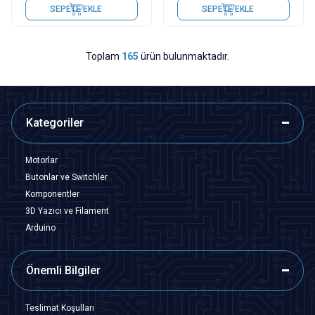
SEPETE EKLE
SEPETE EKLE
Toplam
165
ürün bulunmaktadır.
Kategoriler
Motorlar
Butonlar ve Switchler
Komponentler
3D Yazıcı ve Filament
Arduino
Önemli Bilgiler
Teslimat Koşulları