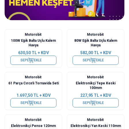
Motorobit
Motorobit
Yeni
Yeni
100W Eğik Balta Uçlu Kalem
80W Eğik Balta Uçlu Kalem
Havya
Havya
630,50
TL + KDV
582,00
TL + KDV
SEPETE EKLE
SEPETE EKLE
Motorobit
Motorobit
Yeni
Yeni
61 Parça Cırcırlı Tornavida Seti
Elektronikçi Tepe Keski
100mm
1.697,50
TL + KDV
227,95
TL + KDV
SEPETE EKLE
SEPETE EKLE
Motorobit
Motorobit
Yeni
Yeni
Elektronikçi Pense 120mm
Elektronikçi Yan Keski 110mm