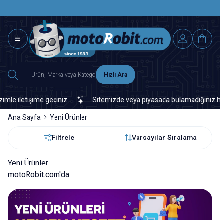
SAAT 15.0
2500 TL ÜZERİ MNG-DHL KARGO ÜCRETSİZ
Hızlı Ara
etişime geçiniz.
Sitemizde veya piyasada bulamadığınız her türlü 
Ana Sayfa
Yeni Ürünler
Filtrele
Varsayılan Sıralama
Yeni Ürünler
motoRobit.com'da