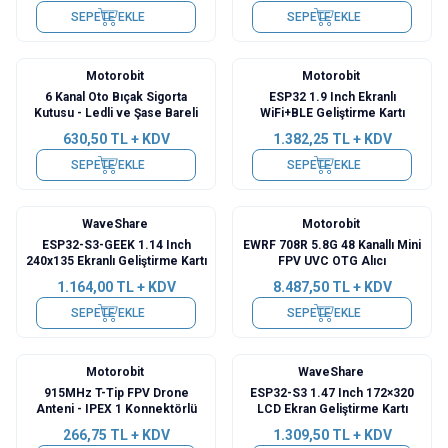
SEPETE EKLE
SEPETE EKLE
Motorobit
Motorobit
Yeni
Yeni
6 Kanal Oto Bıçak Sigorta
ESP32 1.9 Inch Ekranlı
Kutusu - Ledli ve Şase Bareli
WiFi+BLE Geliştirme Kartı
630,50
TL + KDV
1.382,25
TL + KDV
SEPETE EKLE
SEPETE EKLE
WaveShare
Motorobit
Yeni
Yeni
ESP32-S3-GEEK 1.14 Inch
EWRF 708R 5.8G 48 Kanallı Mini
240x135 Ekranlı Geliştirme Kartı
FPV UVC OTG Alıcı
1.164,00
TL + KDV
8.487,50
TL + KDV
SEPETE EKLE
SEPETE EKLE
Motorobit
WaveShare
Yeni
Yeni
915MHz T-Tip FPV Drone
ESP32-S3 1.47 Inch 172×320
Anteni - IPEX 1 Konnektörlü
LCD Ekran Geliştirme Kartı
266,75
TL + KDV
1.309,50
TL + KDV