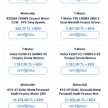
Motorobit
T-Motor
RS2204 2300KV Fırçasız Motor
T-Motor F90 1300KV 2806.5
CCW - FPV Yarış Uyumlu
Uzun Menzilli Fırçasız Drone
Motoru
363,75
TL + KDV
3.007,00
TL + KDV
SEPETE EKLE
SEPETE EKLE
T-Motor
T-Motor
Velox V2306 V2 2400KV 4S
Velox V2207 V2 1950KV 4-6S
Fırçasız Drone Motoru
Fırçasız Drone Motoru
1.261,00
TL + KDV
1.261,00
TL + KDV
SEPETE EKLE
SEPETE EKLE
Motorobit
Motorobit
KYO-4T-DUAL Metal Pervaneli
KYO-4T-DUAL Sürücülü Metal
Sualtı Fırçasız Motor Çifti
Pervaneli Sualtı Fırçasız Motor
Çifti
16.975,00
TL + KDV
21.825,00
TL + KDV
SEPETE EKLE
SEPETE EKLE