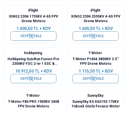
iFlight
iFlight
XING2 2306 1755KV 4-6S FPV
XING2 2306 2555KV 4-6S FPV
Drone Motoru
Drone Motoru
1.600,50
TL + KDV
1.600,50
TL + KDV
SEPETE EKLE
SEPETE EKLE
Hobbywing
T-Motor
Yeni
Yeni
Hobbywing QuicRun Fusion Pro
T-Motor P1604 3800KV 3.5''
2300KV FOC 2-in-1 ESC &
FPV Drone Motoru
Motor Sistemi
10.912,50
TL + KDV
1.115,50
TL + KDV
SEPETE EKLE
SEPETE EKLE
T-Motor
SunnySky
Yeni
T-Motor F80 PRO 1900KV 2408
SunnySky XS X6215S 170KV
FPV Drone Motoru
Yüksek Güçlü Fırçasız Motor
1.503,50
TL + KDV
10.670,00
TL + KDV
SEPETE EKLE
SEPETE EKLE