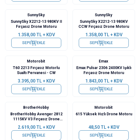
SunnySky
SunnySky
SunnySky X2212-13 980KV II
SunnySky X2212-13 980KV
Fırçasız Drone Motoru
CCW Fırçasız Drone Motoru
1.358,00
TL + KDV
1.358,00
TL + KDV
SEPETE EKLE
SEPETE EKLE
Motorobit
Emax
T60 2213 Fırçasız Motorlu
Emax Pulsar 2306 2400KV Işıklı
Sualtı Pervanesi - CW
Fırçasız Drone Motoru
3.395,00
TL + KDV
1.843,00
TL + KDV
SEPETE EKLE
SEPETE EKLE
BrotherHobby
Motorobit
BrotherHobby Avenger 2812
615 Yüksek Hızlı Drone Motoru
1115KV V3 Fırçasız Drone
Motoru
2.619,00
TL + KDV
48,50
TL + KDV
SEPETE EKLE
SEPETE EKLE