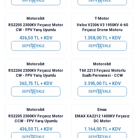
SEPETE EKLE
SEPETE EKLE
Motorobit
T-Motor
RS2205 2300KV Fırçasız Motor
Velox V2306 V3 1950KV 4-6S
CW - FPV Yarış Uyumlu
Fırçasız Drone Motoru
436,50
TL + KDV
1.358,00
TL + KDV
SEPETE EKLE
SEPETE EKLE
Motorobit
Motorobit
RS2204 2300KV Fırçasız Motor
T60 2213 Fırçasız Motorlu
CW - FPV Yarış Uyumlu
Sualtı Pervanesi - CCW
363,75
TL + KDV
3.395,00
TL + KDV
SEPETE EKLE
SEPETE EKLE
Motorobit
Emax
RS2205 2300KV Fırçasız Motor
EMAX XA2212 1400KV Fırçasız
CCW - FPV Yarış Uyumlu
DC Motor
436,50
TL + KDV
1.164,00
TL + KDV
SEPETE EKLE
SEPETE EKLE