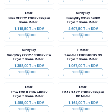
Emax
SunnySky
Emax CF2822 1200KV Fırçasız
SunnySky X3525 520KV
Drone Motoru
Fırçasız Drone Motoru
1.115,50
TL + KDV
4.607,50
TL + KDV
SEPETE EKLE
SEPETE EKLE
SunnySky
T-Motor
SunnySky X2212-13 980KV CW
T-motor F1303 5000KV 3S
Fırçasız Drone Motoru
Fırçasız Drone Motoru
1.358,00
TL + KDV
1.067,00
TL + KDV
SEPETE EKLE
SEPETE EKLE
Emax
Emax
Emax ECO II 2306 2400KV
EMAX XA2212 980KV Fırçasız
Fırçasız Drone Motoru
DC Motor
1.455,00
TL + KDV
1.164,00
TL + KDV
SEPETE EKLE
SEPETE EKLE