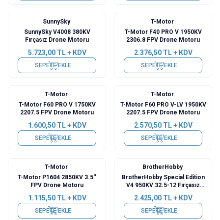
SunnySky
T-Motor
Yeni
SunnySky V4008 380KV
T-Motor F40 PRO V 1950KV
Fırçasız Drone Motoru
2306.8 FPV Drone Motoru
5.723,00
TL + KDV
2.376,50
TL + KDV
SEPETE EKLE
SEPETE EKLE
T-Motor
T-Motor
Yeni
T-Motor F60 PRO V 1750KV
T-Motor F60 PRO V-LV 1950KV
2207.5 FPV Drone Motoru
2207.5 FPV Drone Motoru
1.600,50
TL + KDV
2.570,50
TL + KDV
SEPETE EKLE
SEPETE EKLE
T-Motor
BrotherHobby
Yeni
T-Motor P1604 2850KV 3.5''
BrotherHobby Special Edition
FPV Drone Motoru
V4 950KV 32.5-12 Fırçasız
Drone Motoru
1.115,50
TL + KDV
2.425,00
TL + KDV
SEPETE EKLE
SEPETE EKLE