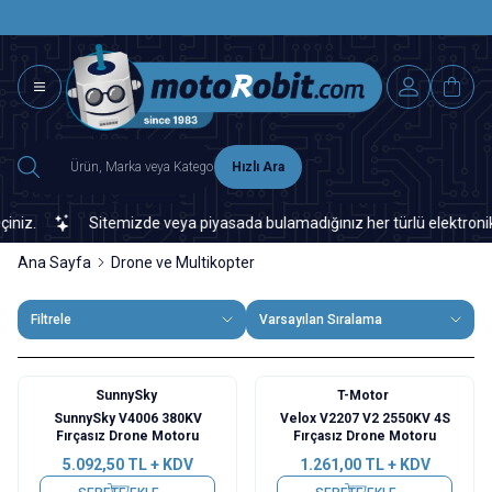
SAAT 15.0
2500 TL ÜZERİ MNG-DHL KARGO ÜCRETSİZ
Hızlı Ara
.
Sitemizde veya piyasada bulamadığınız her türlü elektronik ve o
Ana Sayfa
Drone ve Multikopter
Filtrele
Varsayılan Sıralama
SunnySky
T-Motor
SunnySky V4006 380KV
Velox V2207 V2 2550KV 4S
Fırçasız Drone Motoru
Fırçasız Drone Motoru
5.092,50
TL + KDV
1.261,00
TL + KDV