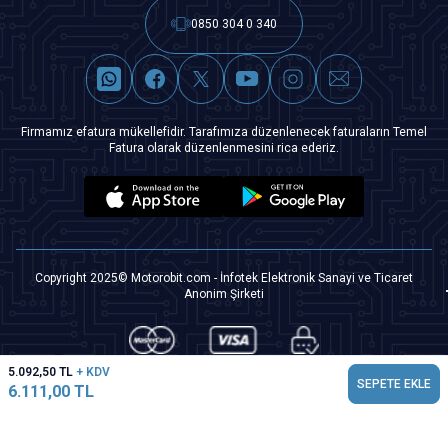
0850 304 0 340
Firmamız efatura mükellefidir. Tarafımıza düzenlenecek faturaların Temel
Fatura olarak düzenlenmesini rica ederiz.
Copyright 2025© Motorobit.com - İnfotek Elektronik Sanayi ve Ticaret
Anonim Şirketi
5.092,50
TL
+ KDV
SEPETE EKLE
6.111,00
TL
T
-Soft
|
Premium