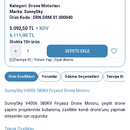
Kategori:
Drone Motorları
Marka:
SunnySky
Ürün Kodu :
DRN.DRM.01.000040
5.092,50
TL
+ KDV
6.111,00
TL
Stokta 10+ ürün
SEPETE EKLE
Favoriye E
Tavsiye Et
Yorum Yap
Fiyat Alarmı
Ürün Özellikleri
Yorumlar
Ödeme Seçenekleri
Tavsiye Et
SunnySky V4006 380KV Fırçasız Drone Motoru
SunnySky V4006 380KV Fırçasız Drone Motoru, çeşitli drone
yapımı projelerinde kullanıma, özellikle kendi drone'unu yapmak
isteyenler için uygundur.
Teknik Özellikler