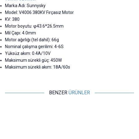
Marka Adı: Sunnysky
Model: V4006 380KV Fırçasız Motor
KV: 380
Motor boyutu: φ43.6*26.5mm
Mil Çapı: 4.0mm
Motor ağırlığı (tel dahil): 66g
Nominal çalışma gerilimi: 4-6S
Yüksüz akım: 0.4A/10V
Maksimum sürekli güç: 450W
Maksimum sürekli akım: 18A/60s
BENZER
ÜRÜNLER
Motorobit
Motorobit
612 Yüksek Hızlı Drone Motoru
615 Yüksek Hızlı Drone Motoru
48,50
TL + KDV
48,50
TL + KDV
SEPETE EKLE
SEPETE EKLE