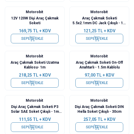
Motorobit
Motorobit
12V 120W Dişi Araç Çakmak
Araç Çakmak Soketi
Soketi
5.5x2.1mm DC Jack Çıkışlı - 1m
Kablolu
169,75
TL + KDV
121,25
TL + KDV
SEPETE EKLE
SEPETE EKLE
Motorobit
Motorobit
Araç Çakmak Soketi Uzatma
Araç Çakmak Soketi On-Off
Kablosu- 1m
Anahtarlı - 1.5m Kablolu
218,25
TL + KDV
97,00
TL + KDV
SEPETE EKLE
SEPETE EKLE
Motorobit
Motorobit
Dişi Araç Çakmak Soketi P3
Dişi Araç Çakmak Soketi DIN
Solar SAE Soket Çıkışlı - 1m
Hella Soket Çıkışlı - 30cm
Kablolu
111,55
TL + KDV
257,05
TL + KDV
SEPETE EKLE
SEPETE EKLE