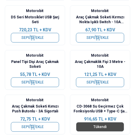
Motorobit
Motorobit
DS Seri Motosiklet USB Şarj
Araç Çakmak Soketi Kırmızı
Seti
Nokta Işıklı Switch - 10A
Sigortalı
720,23
TL + KDV
67,90
TL + KDV
SEPETE EKLE
SEPETE EKLE
Motorobit
Motorobit
Panel Tipi Dişi Araç Çakmak
Araç Çakmaklık Fişi 3 Metre -
Soketi
10A
55,78
TL + KDV
121,25
TL + KDV
SEPETE EKLE
SEPETE EKLE
Motorobit
Motorobit
Araç Çakmak Soketi Kımızı
CD-3068 Su Geçirmez Çok
Push Butonlu - 3A Sigortalı
Fonksiyonlu USB + Type-C Şarj
Cihazı ve Çakmaklık
72,75
TL + KDV
916,65
TL + KDV
SEPETE EKLE
Tükendi