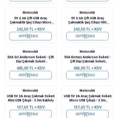
Motorobit
Motorobit
5V 2.4A Çift USB Araç
5V 2.4A Çift USB Araç
Çakmaklık Şarj Cihazı Micro
Çakmaklık Şarj Cihazı 90C
USB Çıkışlı - 3.5m Kablo
Micro USB Çıkışlı - 3.5m Kablo
242,50
TL + KDV
242,50
TL + KDV
SEPETE EKLE
SEPETE EKLE
Motorobit
Motorobit
Yeni
Yeni
50A Gri Anderson Soketi - Çift
50A Kırmızı Anderson Soketi -
Dişi Çakmak Soketi
Çift Dişi Çakmak Soketi
Dönüştürücü Kablo - 50cm
Dönüştürücü Kablo - 50cm
485,00
TL + KDV
485,00
TL + KDV
SEPETE EKLE
SEPETE EKLE
Motorobit
Motorobit
USB 5V 2A Araç Çakmak Soketi
USB 5V 2A Araç Çakmak Soketi
Mini USB Çıkışlı - 3.5m Kablolu
Micro USB Çıkışlı - 3.5m
Kablolu
157,63
TL + KDV
157,63
TL + KDV
SEPETE EKLE
SEPETE EKLE