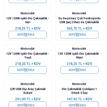
Motorobit
Motorobit
12V 120W Işıklı Oto Çakmaklık -
Su Geçirmez Çok Fonksiyonlu
Sarı
USB Şarj Cihazı ve Çakmaklık
218,25
TL + KDV
363,75
TL + KDV
SEPETE EKLE
SEPETE EKLE
Motorobit
Motorobit
12V 120W Işıklı Oto Çakmaklık -
12V 120W Işıklı Oto Çakmaklık -
Yeşil
Mavi
218,25
TL + KDV
218,25
TL + KDV
SEPETE EKLE
SEPETE EKLE
Motorobit
Motorobit
Çift USB Dişi Araç Çakmak
Oto Çakmaklık Çoklayıcı 1
Soketi
Erkek 3 Dişi
291,00
TL + KDV
147,92
TL + KDV
SEPETE EKLE
SEPETE EKLE