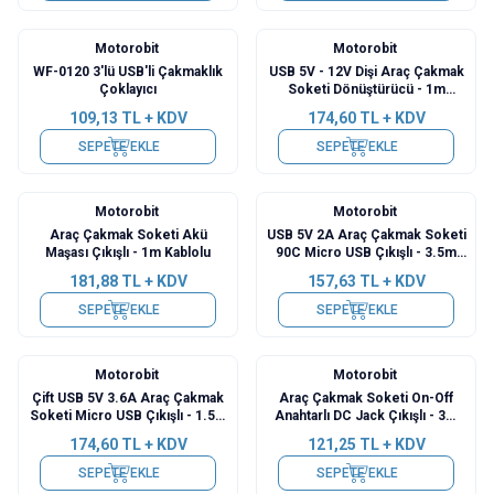
Motorobit
Motorobit
WF-0120 3'lü USB'li Çakmaklık
USB 5V - 12V Dişi Araç Çakmak
Çoklayıcı
Soketi Dönüştürücü - 1m
Kablolu
109,13
TL + KDV
174,60
TL + KDV
SEPETE EKLE
SEPETE EKLE
Motorobit
Motorobit
Araç Çakmak Soketi Akü
USB 5V 2A Araç Çakmak Soketi
Maşası Çıkışlı - 1m Kablolu
90C Micro USB Çıkışlı - 3.5m
Kablolu
181,88
TL + KDV
157,63
TL + KDV
SEPETE EKLE
SEPETE EKLE
Motorobit
Motorobit
Çift USB 5V 3.6A Araç Çakmak
Araç Çakmak Soketi On-Off
Soketi Micro USB Çıkışlı - 1.5m
Anahtarlı DC Jack Çıkışlı - 3m
Kablolu
Kablolu
174,60
TL + KDV
121,25
TL + KDV
SEPETE EKLE
SEPETE EKLE