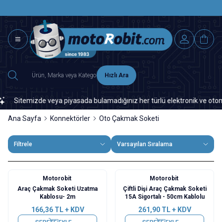
SAAT 15.0
2500 TL ÜZERİ MNG-DHL KARGO ÜCRETSİZ
Hızlı Ara
temizde veya piyasada bulamadığınız her türlü elektronik ve otomasyon ye
Ana Sayfa
Konnektörler
Oto Çakmak Soketi
Filtrele
Varsayılan Sıralama
Motorobit
Motorobit
Araç Çakmak Soketi Uzatma
Çiftli Dişi Araç Çakmak Soketi
Kablosu- 2m
15A Sigortalı - 50cm Kablolu
166,36
TL + KDV
261,90
TL + KDV