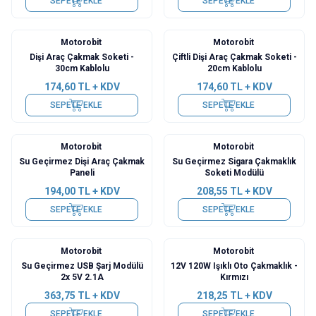
SEPETE EKLE
SEPETE EKLE
Motorobit
Motorobit
Dişi Araç Çakmak Soketi -
Çiftli Dişi Araç Çakmak Soketi -
30cm Kablolu
20cm Kablolu
174,60
TL + KDV
174,60
TL + KDV
SEPETE EKLE
SEPETE EKLE
Motorobit
Motorobit
Su Geçirmez Dişi Araç Çakmak
Su Geçirmez Sigara Çakmaklık
Paneli
Soketi Modülü
194,00
TL + KDV
208,55
TL + KDV
SEPETE EKLE
SEPETE EKLE
Motorobit
Motorobit
Su Geçirmez USB Şarj Modülü
12V 120W Işıklı Oto Çakmaklık -
2x 5V 2.1A
Kırmızı
363,75
TL + KDV
218,25
TL + KDV
SEPETE EKLE
SEPETE EKLE