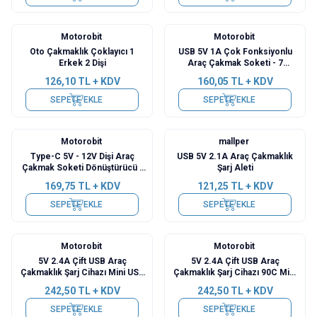
Motorobit
Motorobit
Oto Çakmaklık Çoklayıcı 1
USB 5V 1A Çok Fonksiyonlu
Erkek 2 Dişi
Araç Çakmak Soketi - 7
Değiştirilebilir Uç
126,10
TL + KDV
160,05
TL + KDV
SEPETE EKLE
SEPETE EKLE
Motorobit
mallper
Type-C 5V - 12V Dişi Araç
USB 5V 2.1A Araç Çakmaklık
Çakmak Soketi Dönüştürücü -
Şarj Aleti
30cm Kablolu
169,75
TL + KDV
121,25
TL + KDV
SEPETE EKLE
SEPETE EKLE
Motorobit
Motorobit
5V 2.4A Çift USB Araç
5V 2.4A Çift USB Araç
Çakmaklık Şarj Cihazı Mini USB
Çakmaklık Şarj Cihazı 90C Mini
Çıkışlı - 3.5m Kablo
USB Çıkışlı - 3.5m Kablo
242,50
TL + KDV
242,50
TL + KDV
SEPETE EKLE
SEPETE EKLE