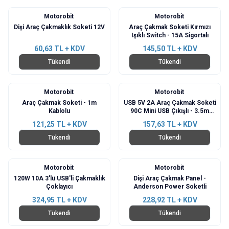
Motorobit
Motorobit
Dişi Araç Çakmaklık Soketi 12V
Araç Çakmak Soketi Kırmızı
Işıklı Switch - 15A Sigortalı
60,63
TL + KDV
145,50
TL + KDV
Tükendi
Tükendi
Motorobit
Motorobit
Araç Çakmak Soketi - 1m
USB 5V 2A Araç Çakmak Soketi
Kablolu
90C Mini USB Çıkışlı - 3.5m
Kablolu
121,25
TL + KDV
157,63
TL + KDV
Tükendi
Tükendi
Motorobit
Motorobit
120W 10A 3'lü USB'li Çakmaklık
Dişi Araç Çakmak Panel -
Çoklayıcı
Anderson Power Soketli
324,95
TL + KDV
228,92
TL + KDV
Tükendi
Tükendi