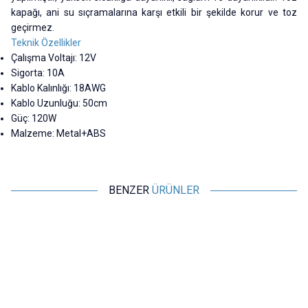
kapağı, ani su sıçramalarına karşı etkili bir şekilde korur ve toz
geçirmez.
Teknik Özellikler
Çalışma Voltajı: 12V
Sigorta: 10A
Kablo Kalınlığı: 18AWG
Kablo Uzunluğu: 50cm
Güç: 120W
Malzeme: Metal+ABS
BENZER
ÜRÜNLER
Motorobit
Motorobit
Araç Çakmak Soketi On-Off
Araç Çakmaklık Fişi 3 Metre -
Anahtarlı - 1.5m Kablolu
10A
97,00
TL + KDV
121,25
TL + KDV
SEPETE EKLE
SEPETE EKLE