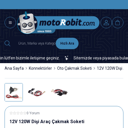
SAAT 15.0
2500 TL ÜZERİ MNG-DHL KARGO ÜCRETSİZ
Hızlı Ara
fen bizimle iletişime geçiniz.
Sitemizde veya piyasada bulamadığı
Ana Sayfa
Konnektörler
Oto Çakmak Soketi
12V 120W Dişi A
0 Yorum
12V 120W Dişi Araç Çakmak Soketi