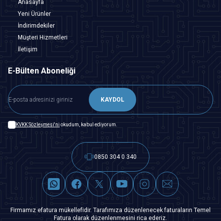
Anasayfa
Yeni Ürünler
İndirimdekiler
Müşteri Hizmetleri
İletişim
E-Bülten Aboneliği
KAYDOL
KVKK Sözleşmesi'ni
okudum, kabul ediyorum.
0850 304 0 340
Firmamız efatura mükellefidir. Tarafımıza düzenlenecek faturaların Temel
Fatura olarak düzenlenmesini rica ederiz.