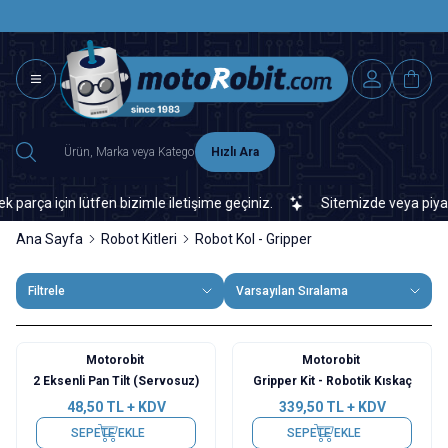
SAAT 15.0
2500 TL ÜZERİ MNG-DHL KARGO ÜCRETSİZ
Hızlı Ara
a için lütfen bizimle iletişime geçiniz.
Sitemizde veya piyasada
Ana Sayfa
Robot Kitleri
Robot Kol - Gripper
Filtrele
Varsayılan Sıralama
Motorobit
Motorobit
2 Eksenli Pan Tilt (Servosuz)
Gripper Kit - Robotik Kıskaç
48,50
TL + KDV
339,50
TL + KDV
SEPETE EKLE
SEPETE EKLE