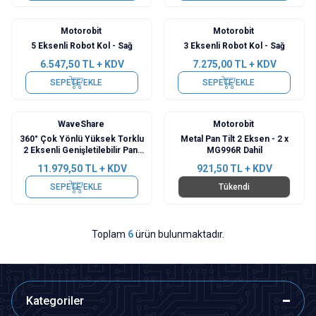
Motorobit
Motorobit
5 Eksenli Robot Kol - Sağ
3 Eksenli Robot Kol - Sağ
6.547,50
TL + KDV
7.275,00
TL + KDV
SEPETE EKLE
SEPETE EKLE
WaveShare
Motorobit
360° Çok Yönlü Yüksek Torklu
Metal Pan Tilt 2 Eksen - 2 x
2 Eksenli Genişletilebilir Pan-
MG996R Dahil
Tilt Kamera Modülü
11.979,50
TL + KDV
921,50
TL + KDV
SEPETE EKLE
Tükendi
Toplam
6
ürün bulunmaktadır.
Kategoriler