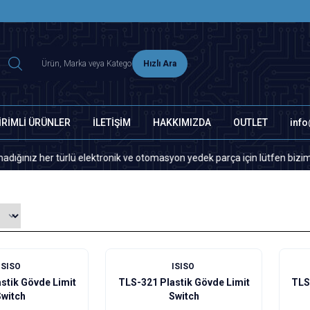
2500 TL ÜZERİ MNG-DHL KARGO ÜCRETSİZ
Hızlı Ara
İRİMLİ ÜRÜNLER
İLETİŞİM
HAKKIMIZDA
OUTLET
inf
türlü elektronik ve otomasyon yedek parça için lütfen bizimle iletişime 
ISISO
ISISO
stik Gövde Limit
TLS-321 Plastik Gövde Limit
TLS
Switch
Switch