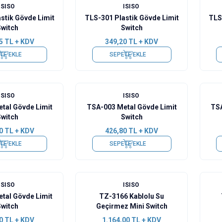
ISISO
ISISO
stik Gövde Limit
TLS-301 Plastik Gövde Limit
TLS
Switch
Switch
5
TL + KDV
349,20
TL + KDV
TE EKLE
SEPETE EKLE
ISISO
ISISO
tal Gövde Limit
TSA-003 Metal Gövde Limit
TSA
Switch
Switch
0
TL + KDV
426,80
TL + KDV
TE EKLE
SEPETE EKLE
ISISO
ISISO
tal Gövde Limit
TZ-3166 Kablolu Su
Switch
Geçirmez Mini Switch
0
TL + KDV
1.164,00
TL + KDV