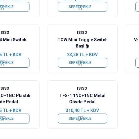
TE EKLE
SEPETE EKLE
ISISO
ISISO
 Mini Switch
TOW Mini Toggle Switch
V-
Başlığı
5
TL + KDV
23,28
TL + KDV
TE EKLE
SEPETE EKLE
ISISO
ISISO
NO+1NC Plastik
TFS-1 1NO+1NC Metal
de Pedal
Gövde Pedal
5
TL + KDV
310,40
TL + KDV
TE EKLE
SEPETE EKLE