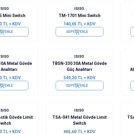
ISISO
ISISO
 Mini Switch
TM-1701 Mini Switch
0
TL + KDV
140,65
TL + KDV
TE EKLE
SEPETE EKLE
ISISO
ISISO
0A Metal Gövde
TBSN-330 30A Metal Gövde
 Anahtarı
Güç Anahtarı
A
0
TL + KDV
349,20
TL + KDV
TE EKLE
SEPETE EKLE
ISISO
ISISO
stik Gövde Limit
TSA-041 Metal Gövde Limit
TSA
Switch
Switch
0
TL + KDV
465,60
TL + KDV