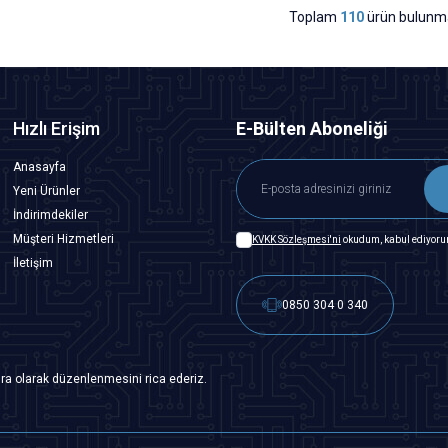
Toplam
110
ürün bulunma
Hızlı Erişim
E-Bülten Aboneliği
Anasayfa
Yeni Ürünler
İndirimdekiler
Müşteri Hizmetleri
KVKK Sözleşmesi'ni
okudum, kabul ediyoru
İletişim
0850 304 0 340
ra olarak düzenlenmesini rica ederiz.