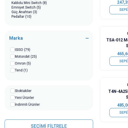
247,3
Kablolu Mini Switch
(8)
Emniyet Switch
(5)
SEPE
Güç Anahtarı
(3)
Pedallar
(10)
Marka
TSA-012 Me
ISISO
(79)
465,6
Motorobit
(25)
SEPE
Omron
(5)
Tend
(1)
Stoktakiler
T4N-4A25R
Yeni Ürünler
İndirimli Ürünler
485,0
SEPE
SEÇİMİ FİLTRELE