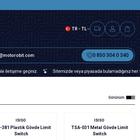
SAAT 15.00'A KADAR VERİLEN S
TR - TL
0 850 304 0 340
o@motorobit.com
geçiniz.
Sitemizde veya piyasada bulamadığınız her türlü elektron
Görünüm :
ISISO
ISISO
-381 Plastik Gövde Limit
TSA-031 Metal Gövde Limit
Switch
Switch