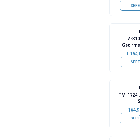
SEPE
TZ-310
Geçirme
1.164,
SEPE
TM-1724 U
164,9
SEPE