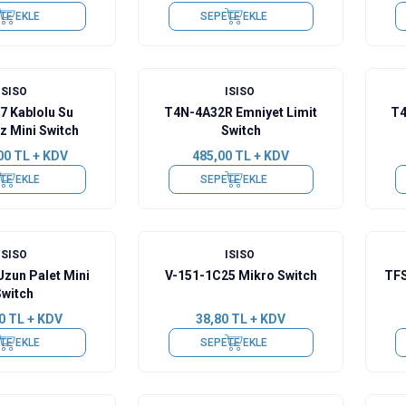
TE EKLE
SEPETE EKLE
ISISO
ISISO
7 Kablolu Su
T4N-4A32R Emniyet Limit
T4
z Mini Switch
Switch
00
TL + KDV
485,00
TL + KDV
TE EKLE
SEPETE EKLE
ISISO
ISISO
zun Palet Mini
V-151-1C25 Mikro Switch
TFS
Switch
0
TL + KDV
38,80
TL + KDV
TE EKLE
SEPETE EKLE