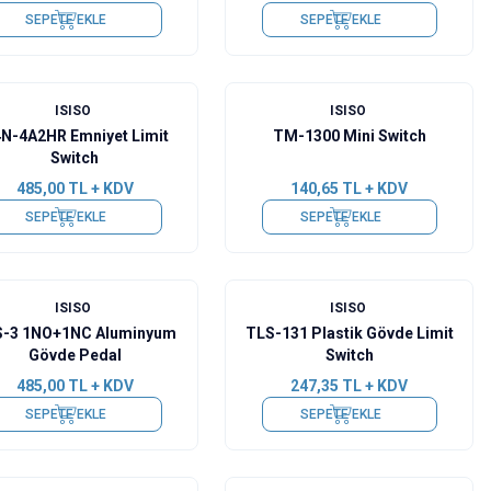
SEPETE EKLE
SEPETE EKLE
ISISO
ISISO
N-4A2HR Emniyet Limit
TM-1300 Mini Switch
Switch
485,00
TL + KDV
140,65
TL + KDV
SEPETE EKLE
SEPETE EKLE
ISISO
ISISO
-3 1NO+1NC Aluminyum
TLS-131 Plastik Gövde Limit
Gövde Pedal
Switch
485,00
TL + KDV
247,35
TL + KDV
SEPETE EKLE
SEPETE EKLE