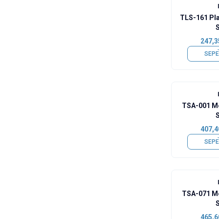
TLS-161 Pla
247,3
SEPE
TSA-001 Me
407,4
SEPE
TSA-071 Me
465,6