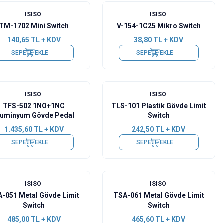
ISISO
ISISO
TM-1702 Mini Switch
V-154-1C25 Mikro Switch
140,65
TL + KDV
38,80
TL + KDV
SEPETE EKLE
SEPETE EKLE
ISISO
ISISO
TFS-502 1NO+1NC
TLS-101 Plastik Gövde Limit
luminyum Gövde Pedal
Switch
1.435,60
TL + KDV
242,50
TL + KDV
SEPETE EKLE
SEPETE EKLE
ISISO
ISISO
-051 Metal Gövde Limit
TSA-061 Metal Gövde Limit
Switch
Switch
485,00
TL + KDV
465,60
TL + KDV