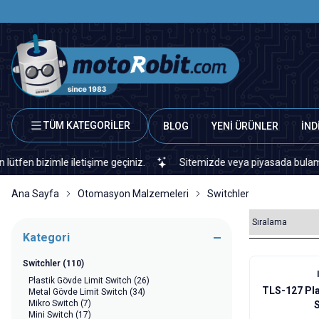
TÜM KATEGORİLER
BLOG
YENİ ÜRÜNLER
İND
le iletişime geçiniz.
Sitemizde veya piyasada bulamadığınız her 
Ana Sayfa
Otomasyon Malzemeleri
Switchler
Kategori
Switchler
(110)
Plastik Gövde Limit Switch
(26)
TLS-127 Pla
Metal Gövde Limit Switch
(34)
Mikro Switch
(7)
Mini Switch
(17)