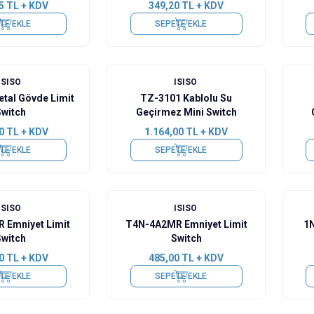
5
TL + KDV
349,20
TL + KDV
TE EKLE
SEPETE EKLE
ISISO
ISISO
tal Gövde Limit
TZ-3101 Kablolu Su
Switch
Geçirmez Mini Switch
0
TL + KDV
1.164,00
TL + KDV
TE EKLE
SEPETE EKLE
ISISO
ISISO
 Emniyet Limit
T4N-4A2MR Emniyet Limit
1
Switch
Switch
0
TL + KDV
485,00
TL + KDV
TE EKLE
SEPETE EKLE