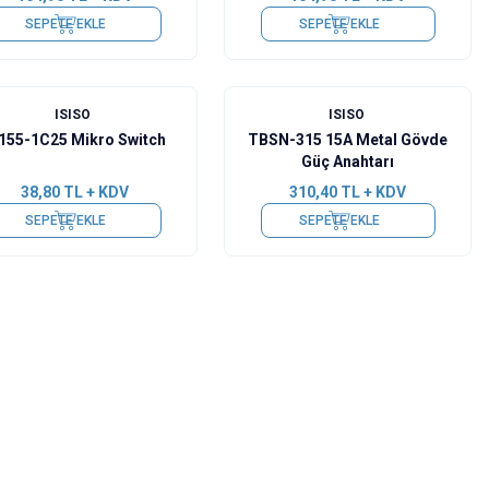
SEPETE EKLE
SEPETE EKLE
ISISO
ISISO
155-1C25 Mikro Switch
TBSN-315 15A Metal Gövde
Güç Anahtarı
38,80
TL + KDV
310,40
TL + KDV
SEPETE EKLE
SEPETE EKLE