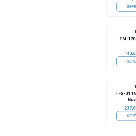
SEPE
TM-1704
140,6
SEPE
TFS-01 1
Göv
237,6
SEPE