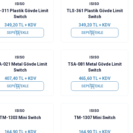
ISISO
ISISO
-311 Plastik Gövde Limit
TLS-361 Plastik Gövde Limit
Switch
Switch
349,20
TL + KDV
349,20
TL + KDV
SEPETE EKLE
SEPETE EKLE
ISISO
ISISO
-021 Metal Gövde Limit
TSA-081 Metal Gövde Limit
Switch
Switch
407,40
TL + KDV
465,60
TL + KDV
SEPETE EKLE
SEPETE EKLE
ISISO
ISISO
TM-1303 Mini Switch
TM-1307 Mini Switch
164,90
TL + KDV
164,90
TL + KDV