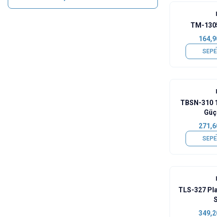
TM-1305
164,9
SEPE
TBSN-310 1
Güç
271,6
SEPE
TLS-327 Pla
349,2