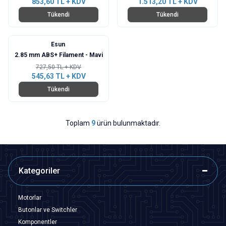
853,60
TL + KDV
1.513,20
TL + KDV
Tükendi
Tükendi
Esun
%
25
2.85 mm ABS+ Filament - Mavi
727,50
TL + KDV
545,63
TL + KDV
Tükendi
Toplam
9
ürün bulunmaktadır.
Kategoriler
Motorlar
Butonlar ve Switchler
Komponentler