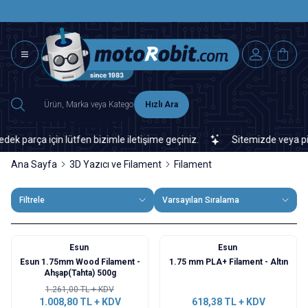
SAAT 15.0
2500 TL ÜZERİ MNG-DHL KARGO ÜCRETSİZ
Hızlı Ara
arça için lütfen bizimle iletişime geçiniz.
Sitemizde veya piyasa
Ana Sayfa
3D Yazıcı ve Filament
Filament
Filtrele
Varsayılan Sıralama
Esun
Esun
%
20
Esun 1.75mm Wood Filament -
1.75 mm PLA+ Filament - Altın
Ahşap(Tahta) 500g
1.261,00
TL + KDV
1.008,80
TL + KDV
618,38
TL + KDV