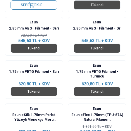
SEPETE EKLE
Tükendi
Esun
Esun
%
25
2.85 mm ABS+ Filament - Sarı
2.85 mm ABS+ Filament - Gri
727,50
TL + KDV
545,63
TL + KDV
545,63
TL + KDV
Tükendi
Tükendi
Esun
Esun
1.75 mm PETG Filament - Sarı
1.75 mm PETG Filament -
Turuncu
620,80
TL + KDV
620,80
TL + KDV
Tükendi
Tükendi
Esun
Esun
%
20
Esun eSilk 1.75mm Parlak
Esun eFlex 1.75mm (TPU-87A)
Yüzeyli Menekşe Moru
Natural Filament
Filament - Violet
1.891,50
TL + KDV