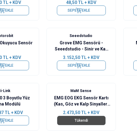
0
TL + KDV
48,50
TL + KDV
TE EKLE
SEPETE EKLE
torobit
Seeedstudio
 Okuyucu Sensör
Grove EMG Sensörü -
Seeedstudio - Sinir ve Kas
Hareketi Ölçüm Modülü
0
TL + KDV
3.152,50
TL + KDV
TE EKLE
SEPETE EKLE
i-Link
MaM Sense
 3 Boyutlu Yüz
EMG EOG EKG Sensör Kartı
ma Modülü
(Kas, Göz ve Kalp Sinyalleri
Algılama)
87
TL + KDV
2.473,50
TL + KDV
TE EKLE
Tükendi