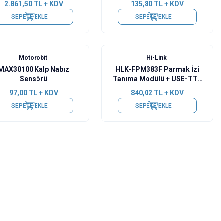
2.861,50
TL + KDV
135,80
TL + KDV
SEPETE EKLE
SEPETE EKLE
Motorobit
Hi-Link
MAX30100 Kalp Nabız
HLK-FPM383F Parmak İzi
Sensörü
Tanıma Modülü + USB-TTL
Seri Dönüştürücü
97,00
TL + KDV
840,02
TL + KDV
SEPETE EKLE
SEPETE EKLE