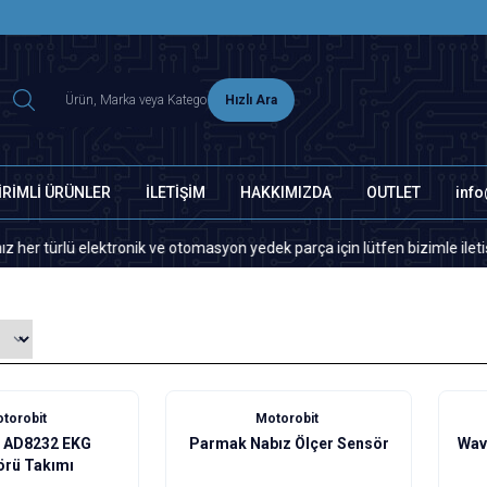
2500 TL ÜZERİ MNG-DHL KARGO ÜCRETSİZ
Hızlı Ara
İRİMLİ ÜRÜNLER
İLETİŞİM
HAKKIMIZDA
OUTLET
inf
rlü elektronik ve otomasyon yedek parça için lütfen bizimle iletişime ge
torobit
Motorobit
 AD8232 EKG
Parmak Nabız Ölçer Sensör
Wav
örü Takımı