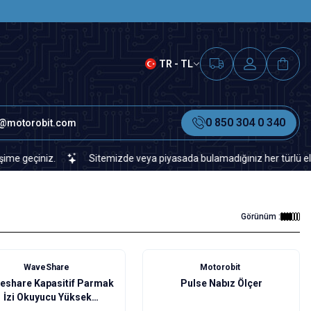
SAAT 15.00'A KADAR VERİLEN S
TR - TL
0 850 304 0 340
o@motorobit.com
çiniz.
Sitemizde veya piyasada bulamadığınız her türlü elektronik
Görünüm :
WaveShare
Motorobit
eshare Kapasitif Parmak
Pulse Nabız Ölçer
İzi Okuyucu Yüksek
Hassasiyetli (B)