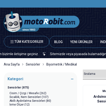
TÜM KATEGORİLER
BLOG
YENİ ÜRÜNLER
İND
 iletişime geçiniz.
Sitemizde veya piyasada bulamadığınız her tü
Ana Sayfa
Sensörler
Biyometrik / Medikal
Kategori
Sensörler
(875)
Mo
Cisim / Çizgi / Mesafe
(262)
Arduino
Sıcaklık, Nem Sensörleri
(107)
Akıllı Aydınlatma Sensörleri
(80)
Sens
İvme Ölçer
(12)