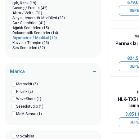
679,0
Işık, Renk
(19)
Basınç / Pusula
(42)
SEPE
Akım / Voltaj
(31)
Sinyal Jeneratör Modülleri
(28)
Gaz Sensörleri
(41)
Ağırlık Sensörleri
(15)
Dokunmatik Sensörler
(14)
Mo
Biyometrik / Medikal
(10)
Kuvvet / Titreşim
(23)
Parmak İzi
Ses Sensörleri
(52)
Lazer
(27)
Manyetik / Enkoder
(64)
824,5
Civalı Sensörler
(5)
SEPE
Diğer Sensörler
(43)
Marka
Motorobit
(5)
Hi-Link
(2)
H
WaveShare
(1)
HLK-TX510
Tanı
Seeedstudio
(1)
MaM Sense
(1)
3.851,
SEPE
Stoktakiler