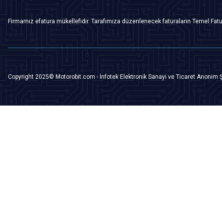
Firmamız efatura mükellefidir. Tarafımıza düzenlenecek faturaların Temel Fatu
Copyright 2025© Motorobit.com - İnfotek Elektronik Sanayi ve Ticaret Anonim Ş