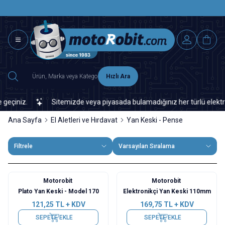
SAAT 15.0
2500 TL ÜZERİ MNG-DHL KARGO ÜCRETSİZ
Hızlı Ara
çiniz.
Sitemizde veya piyasada bulamadığınız her türlü elektronik
Ana Sayfa
El Aletleri ve Hırdavat
Yan Keski - Pense
Filtrele
Varsayılan Sıralama
Motorobit
Motorobit
Yeni
Plato Yan Keski - Model 170
Elektronikçi Yan Keski 110mm
121,25
TL + KDV
169,75
TL + KDV
SEPETE EKLE
SEPETE EKLE