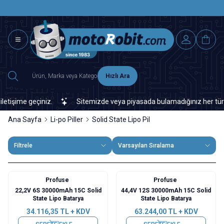
SAAT 15.0
2500 TL ÜZERİ MNG-DHL KARGO ÜCRETSİZ
Hızlı Ara
şime geçiniz.
Sitemizde veya piyasada bulamadığınız her türlü el
Ana Sayfa
Li-po Piller
Solid State Lipo Pil
Filtrele
Varsayılan Sıralama
Profuse
Profuse
22,2V 6S 30000mAh 15C Solid
44,4V 12S 30000mAh 15C Solid
State Lipo Batarya
State Lipo Batarya
34.116,35
TL + KDV
63.244,00
TL + KDV