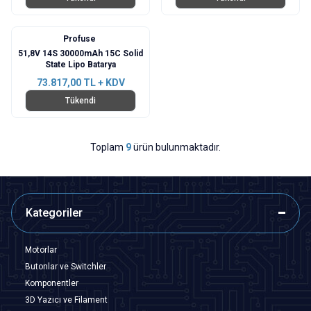
Profuse
51,8V 14S 30000mAh 15C Solid
State Lipo Batarya
73.817,00
TL + KDV
Tükendi
Toplam
9
ürün bulunmaktadır.
Kategoriler
Motorlar
Butonlar ve Switchler
Komponentler
3D Yazıcı ve Filament