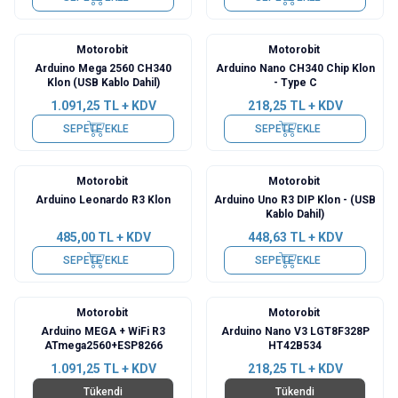
Motorobit
Motorobit
Arduino Mega 2560 CH340
Arduino Nano CH340 Chip Klon
Klon (USB Kablo Dahil)
- Type C
1.091,25
TL + KDV
218,25
TL + KDV
SEPETE EKLE
SEPETE EKLE
Motorobit
Motorobit
Arduino Leonardo R3 Klon
Arduino Uno R3 DIP Klon - (USB
Kablo Dahil)
485,00
TL + KDV
448,63
TL + KDV
SEPETE EKLE
SEPETE EKLE
Motorobit
Motorobit
Arduino MEGA + WiFi R3
Arduino Nano V3 LGT8F328P
ATmega2560+ESP8266
HT42B534
1.091,25
TL + KDV
218,25
TL + KDV
Tükendi
Tükendi