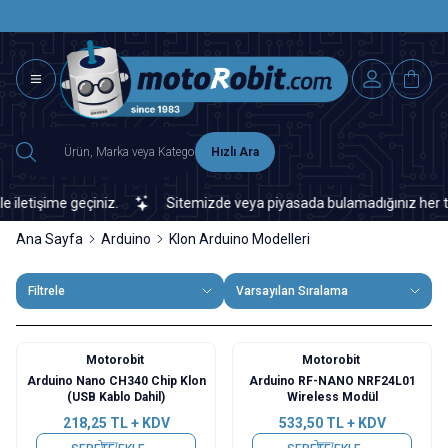
SAAT 15.0
2500 TL ÜZERİ MNG-DHL KARGO ÜCRETSİZ
Hızlı Ara
tişime geçiniz.
Sitemizde veya piyasada bulamadığınız her türlü e
Ana Sayfa
Arduino
Klon Arduino Modelleri
Filtrele
Varsayılan Sıralama
Motorobit
Motorobit
Arduino Nano CH340 Chip Klon
Arduino RF-NANO NRF24L01
(USB Kablo Dahil)
Wireless Modül
218,25
TL + KDV
533,50
TL + KDV