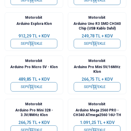
SEPETE EKLE
SEPETE EKLE
Motorobit
Motorobit
Arduino Esplora Klon
Arduino Uno R3 SMD CH340
Chip (USB Kablo Dahil)
912,29
TL + KDV
249,78
TL + KDV
SEPETE EKLE
SEPETE EKLE
Motorobit
Motorobit
Arduino Pro Micro 5V - Klon
Arduino Pro Mini 5V/16MHz
Klon
489,85
TL + KDV
266,75
TL + KDV
SEPETE EKLE
SEPETE EKLE
Motorobit
Motorobit
Arduino Pro Mini 328 -
Arduino Mega 2560 PRO -
3.3V/8MHz Klon
CH340 ATmega2560 16U-TH
266,75
TL + KDV
1.091,25
TL + KDV
SEPETE EKLE
SEPETE EKLE