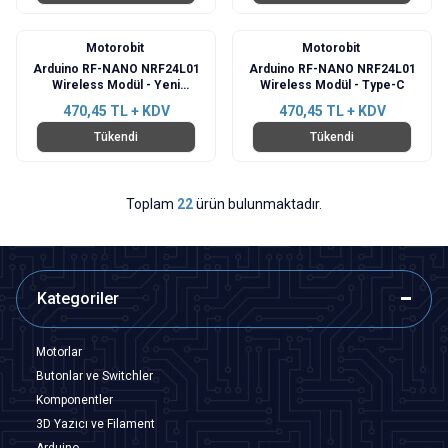
Motorobit
Motorobit
Arduino RF-NANO NRF24L01
Arduino RF-NANO NRF24L01
Wireless Modül - Yeni
Wireless Modül - Type-C
Versiyon
470,45
TL + KDV
470,45
TL + KDV
Tükendi
Tükendi
Toplam
22
ürün bulunmaktadır.
Kategoriler
Motorlar
Butonlar ve Switchler
Komponentler
3D Yazıcı ve Filament
Arduino