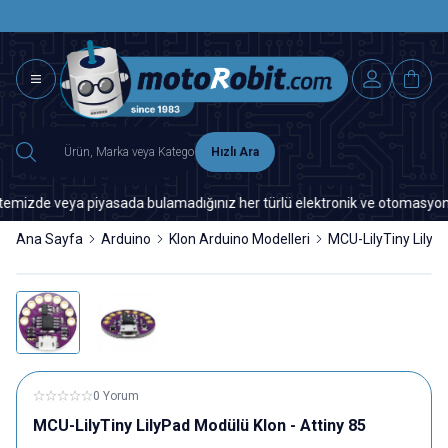
SAAT 15.0
2500 TL ÜZERİ MNG-DHL KARGO ÜCRETSİZ
Hızlı Ara
izde veya piyasada bulamadığınız her türlü elektronik ve otomasyon yedek
Ana Sayfa
Arduino
Klon Arduino Modelleri
MCU-LilyTiny LilyP
0 Yorum
MCU-LilyTiny LilyPad Modülü Klon - Attiny 85