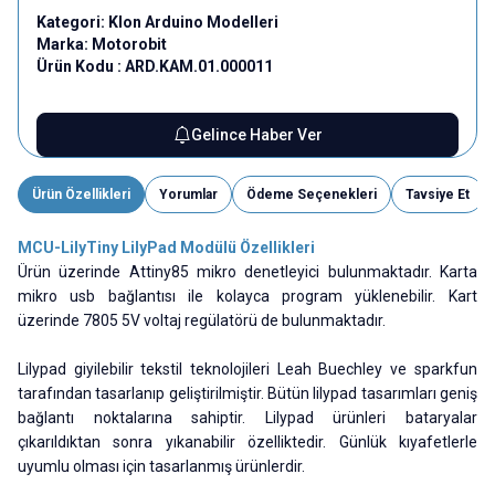
Kategori:
Klon Arduino Modelleri
Marka:
Motorobit
Ürün Kodu :
ARD.KAM.01.000011
Gelince Haber Ver
Ürün Özellikleri
Yorumlar
Ödeme Seçenekleri
Tavsiye Et
MCU-LilyTiny LilyPad Modülü Özellikleri
Ürün üzerinde Attiny85 mikro denetleyici bulunmaktadır. Karta
mikro usb bağlantısı ile kolayca program yüklenebilir. Kart
üzerinde 7805 5V voltaj regülatörü de bulunmaktadır.
Lilypad giyilebilir tekstil teknolojileri Leah Buechley ve sparkfun
tarafından tasarlanıp geliştirilmiştir. Bütün lilypad tasarımları geniş
bağlantı noktalarına sahiptir. Lilypad ürünleri bataryalar
çıkarıldıktan sonra yıkanabilir özelliktedir. Günlük kıyafetlerle
uyumlu olması için tasarlanmış ürünlerdir.