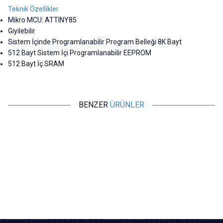
Teknik Özellikler
Mikro MCU: ATTINY85
Giyilebilir
Sistem İçinde Programlanabilir Program Belleği 8K Bayt
512 Bayt Sistem İçi Programlanabilir EEPROM
512 Bayt İç SRAM
BENZER
ÜRÜNLER
Motorobit
Motorobit
Arduino Nano CH340 Chip Klon
Arduino Uno R3 SMD CH340
A
- Type C
Chip (USB Kablo Dahil)
218,25
TL + KDV
249,78
TL + KDV
SEPETE EKLE
SEPETE EKLE