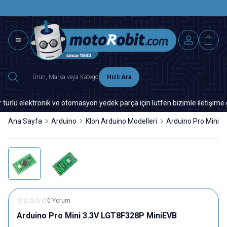
SAAT 15.0
2500 TL ÜZERİ MNG-DHL KARGO ÜCRETSİZ
Hızlı Ara
 elektronik ve otomasyon yedek parça için lütfen bizimle iletişime geçi
Ana Sayfa
Arduino
Klon Arduino Modelleri
Arduino Pro Mini 
0 Yorum
Arduino Pro Mini 3.3V LGT8F328P MiniEVB