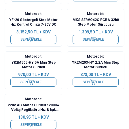
Motorobit
Motorobit
YF-20 Göstergeli Step Motor
MKS SERVO42C PCBA 32bit
Hız Kontrol Cihazı 7-30V DC
Step Motor Sürücüsü
3.152,50
TL + KDV
1.309,50
TL + KDV
SEPETE EKLE
SEPETE EKLE
Motorobit
Motorobit
YK2M505-HY 5A Mini Step
YK2M203-HY 2.2A Mini Step
Motor Sürücü
Motor Sürücü
970,00
TL + KDV
873,00
TL + KDV
SEPETE EKLE
SEPETE EKLE
Motorobit
220v AC Motor Sürücü / 2000w
Voltaj Regülatörü Hız & Işık
Düşürücü
130,95
TL + KDV
SEPETE EKLE