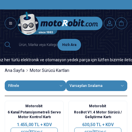
SAAT 15.0
2500 TL ÜZERİ MNG-DHL KARGO ÜCRETSİZ
Hızlı Ara
türlü elektronik ve otomasyon yedek parça için lütfen bizimle iletişime 
Ana Sayfa
Motor Sürücü Kartları
Filtrele
Varsayılan Sıralama
Motorobit
Motorobit
6 Kanal Potansiyometreli Servo
RosBot V1.4 Motor Sürücü /
Motor Kontrol Kartı
Geliştirme Kartı
1.455,00
TL + KDV
630,50
TL + KDV