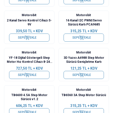
SEPETE EKLE
SEPETE EKLE
Motorobit
Motorobit
2 Kanal Servo Kontrol Cihazı 5-
16 Kanal I2C PWM/Servo
9V
Sürücü Kartı PCA9685
339,50
TL + KDV
315,25
TL + KDV
SEPETE EKLE
SEPETE EKLE
Motorobit
Motorobit
YF-18 Dijital Göstergeli Step
3D Yazıcı A4988 Step Motor
Motor Hız Kontrol Cihazı 8-24V
Sürücü Genişletme Kartı
DC
727,50
TL + KDV
121,25
TL + KDV
SEPETE EKLE
SEPETE EKLE
Motorobit
Motorobit
TB6600 4.5A Step Motor
TB6560 3A Step Motor Sürücü
Sürücü v1.2
606,25
TL + KDV
315,25
TL + KDV
SEPETE EKLE
SEPETE EKLE