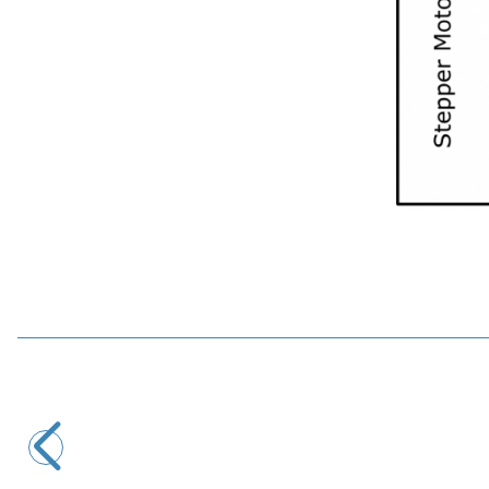
Motorobit
TMC2209 Step Motor Sürücüsü V2.0
315,25
TL + KDV
Tükendi