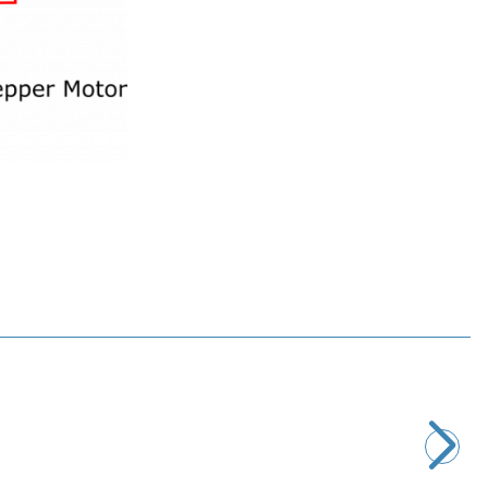
Motorobit
Step Motor Sürücü Kartı A4988
97,00
TL + KDV
SEPETE EKLE