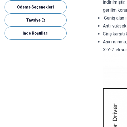
indirilmişti
Ödeme Seçenekleri
gerilim koru
Geniş alan ı
Tavsiye Et
Anti-yüksek 
İade Koşulları
Giriş karşıt
Aşırı ısınma
X-Y-Z eksenl