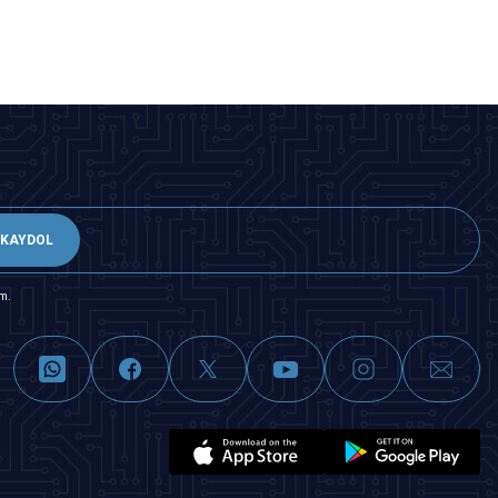
KAYDOL
m.