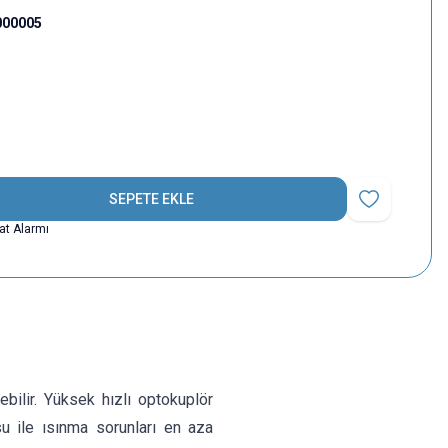
000005
SEPETE EKLE
Favoriye Ekle
yat Alarmı
ilir. Yüksek hızlı optokuplör
su ile ısınma sorunları en aza