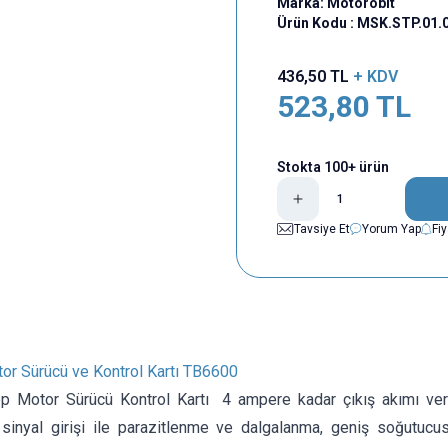
Marka:
Motorobit
Ürün Kodu :
MSK.STP.01.
436,50
TL
+ KDV
523,80
TL
Stokta 100+ ürün
Tavsiye Et
Yorum Yap
Fi
or Sürücü ve Kontrol Kartı TB6600
 Motor Sürücü Kontrol Kartı 4 ampere kadar çıkış akımı vereb
 sinyal girişi ile parazitlenme ve dalgalanma, geniş soğutucu