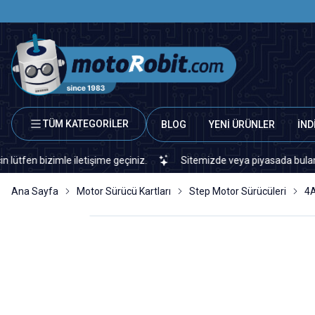
TÜM KATEGORİLER
BLOG
YENİ ÜRÜNLER
İND
izimle iletişime geçiniz.
Sitemizde veya piyasada bulamadığınız h
Ana Sayfa
Motor Sürücü Kartları
Step Motor Sürücüleri
4A