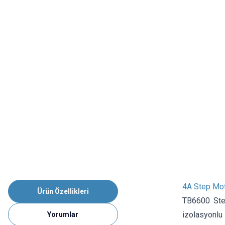
4A Step Mot
Ürün Özellikleri
TB6600 Step
izolasyonlu
Yorumlar