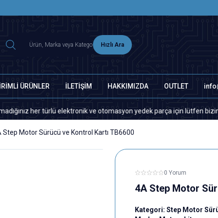
2500 TL ÜZERİ MNG-DHL KARGO ÜCRETSİZ
Hızlı Ara
İRİMLİ ÜRÜNLER
İLETİŞİM
HAKKIMIZDA
OUTLET
inf
er türlü elektronik ve otomasyon yedek parça için lütfen bizimle iletişi
 Step Motor Sürücü ve Kontrol Kartı TB6600
0 Yorum
4A Step Motor Sür
Kategori:
Step Motor Sürü