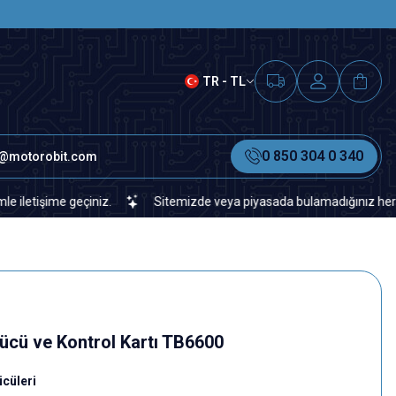
SAAT 15.00'A KADAR VERİLEN S
TR - TL
0 850 304 0 340
o@motorobit.com
me geçiniz.
Sitemizde veya piyasada bulamadığınız her türlü elek
ücü ve Kontrol Kartı TB6600
cüleri