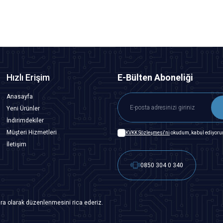
Hızlı Erişim
E-Bülten Aboneliği
Anasayfa
Yeni Ürünler
İndirimdekiler
Müşteri Hizmetleri
KVKK Sözleşmesi'ni
okudum, kabul ediyoru
İletişim
0850 304 0 340
ra olarak düzenlenmesini rica ederiz.