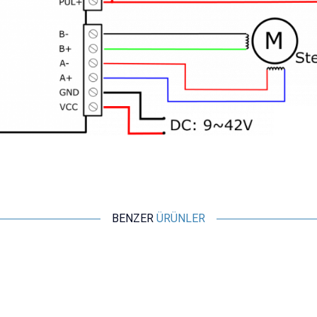
BENZER
ÜRÜNLER
Motorobit
Step Motor Sürücü Kart DRV8825
116,40
TL + KDV
SEPETE EKLE