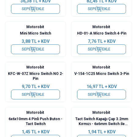
36,38
TL + KDV
82,45
TL + KDV
SEPETE EKLE
SEPETE EKLE
Motorobit
Motorobit
Mini Micro Switch
HD-01-A Micro Switch 4-Pin
3,88
TL + KDV
7,76
TL + KDV
SEPETE EKLE
SEPETE EKLE
Motorobit
Motorobit
KFC-W-07Z Micro Switch NO 2-
V-154-1C25 Micro Switch 3-Pin
Pin
9,70
TL + KDV
16,97
TL + KDV
SEPETE EKLE
SEPETE EKLE
Motorobit
Motorobit
6x6x10mm 4 Pinli Push Buton -
Tact Switch Kapağı Çap 3.2mm
Tact Switch
Kırmızı - 6x6mm Switch ile
Uyumlu
1,45
TL + KDV
1,94
TL + KDV