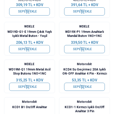
363,75
TL + KDV
460,75
TL + KDV
309,19
TL + KDV
391,64
TL + KDV
SEPETE EKLE
SEPETE EKLE
WDELE
WDELE
WD19D-G1-E 19mm Çıkık Yaylı
WD19X-P1 19mm Anahtarlı
Işıklı Metal Buton - Yeşil
Mandal Buton 1NO+1NC
206,13
TL + KDV
339,50
TL + KDV
SEPETE EKLE
SEPETE EKLE
WDELE
Motorobit
WD19M-Q1 19mm Metal Acil
KCD4 Su Geçirmez 20A Işıklı
Stop Butonu 1NO+1NC
ON-OFF Anahtar 4 Pin - Kırmızı
315,25
TL + KDV
53,35
TL + KDV
SEPETE EKLE
SEPETE EKLE
Motorobit
Motorobit
KCD1 B1 On/Off Anahtar
KCD1-1 Kırmızı Işıklı On/Off
Anahtar 3 Pin