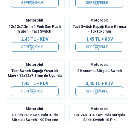
SEPETE EKLE
SEPETE EKLE
Motorobit
Motorobit
12x12x7.3mm 4 Pinli Sarı Push
Tact Switch Kapağı Kare Kırmızı
Buton - Tact Switch
- 10x10x5mm
2,43
TL + KDV
1,45
TL + KDV
SEPETE EKLE
SEPETE EKLE
Motorobit
Motorobit
Tact Switch Kapağı Yuvarlak
2 Konumlu Sürgülü Switch
Mavi - 12x12x7.3mm ile Uyumlu
1,45
TL + KDV
3,40
TL + KDV
SEPETE EKLE
SEPETE EKLE
Motorobit
Motorobit
SK-12D07 2 Konumlu 3-Pin
SS-24H01 4 Konumlu Sürgülü
Sürgülü Switch - 90 Derece
Slide Switch 10 Pin
3,40
TL + KDV
12,13
TL + KDV