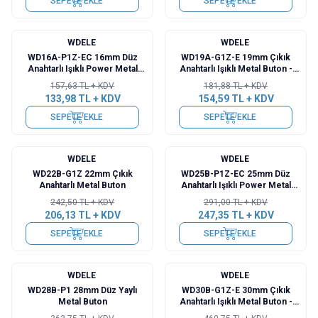
SEPETE EKLE
SEPETE EKLE
WDELE
WDELE
%
15
%
15
WD16A-P1Z-EC 16mm Düz
WD19A-G1Z-E 19mm Çıkık
Anahtarlı Işıklı Power Metal
Anahtarlı Işıklı Metal Buton -
Buton - Mavi
Kırmızı
157,63
TL + KDV
181,88
TL + KDV
133,98
TL + KDV
154,59
TL + KDV
SEPETE EKLE
SEPETE EKLE
WDELE
WDELE
%
15
%
15
WD22B-G1Z 22mm Çıkık
WD25B-P1Z-EC 25mm Düz
Anahtarlı Metal Buton
Anahtarlı Işıklı Power Metal
Buton - Sarı
242,50
TL + KDV
291,00
TL + KDV
206,13
TL + KDV
247,35
TL + KDV
SEPETE EKLE
SEPETE EKLE
WDELE
WDELE
%
15
%
15
WD28B-P1 28mm Düz Yaylı
WD30B-G1Z-E 30mm Çıkık
Metal Buton
Anahtarlı Işıklı Metal Buton -
Mavi