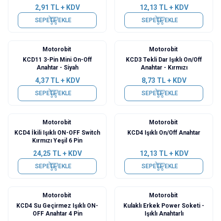
2,91
TL + KDV
12,13
TL + KDV
SEPETE EKLE
SEPETE EKLE
Motorobit
Motorobit
KCD11 3-Pin Mini On-Off
KCD3 Tekli Dar Işıklı On/Off
Anahtar - Siyah
Anahtar - Kırmızı
4,37
TL + KDV
8,73
TL + KDV
SEPETE EKLE
SEPETE EKLE
Motorobit
Motorobit
KCD4 İkili Işıklı ON-OFF Switch
KCD4 Işıklı On/Off Anahtar
Kırmızı Yeşil 6 Pin
24,25
TL + KDV
12,13
TL + KDV
SEPETE EKLE
SEPETE EKLE
Motorobit
Motorobit
KCD4 Su Geçirmez Işıklı ON-
Kulaklı Erkek Power Soketi -
OFF Anahtar 4 Pin
Işıklı Anahtarlı