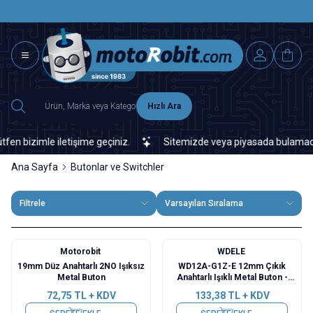
SAAT 15.0
2500 TL ÜZERİ MNG-DHL KARGO ÜCRETSİZ
Hızlı Ara
izimle iletişime geçiniz.
Sitemizde veya piyasada bulamadığınız h
Ana Sayfa
Butonlar ve Switchler
Filtrele
Varsayılan Sıralama
Motorobit
WDELE
19mm Düz Anahtarlı 2NO Işıksız
WD12A-G1Z-E 12mm Çıkık
Metal Buton
Anahtarlı Işıklı Metal Buton -
Yeşil
72,75
TL + KDV
133,38
TL + KDV