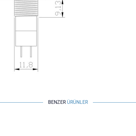
BENZER
ÜRÜNLER
Motorobit
R13-507 16mm Yaylı Push Buton - Siyah
9,70
TL + KDV