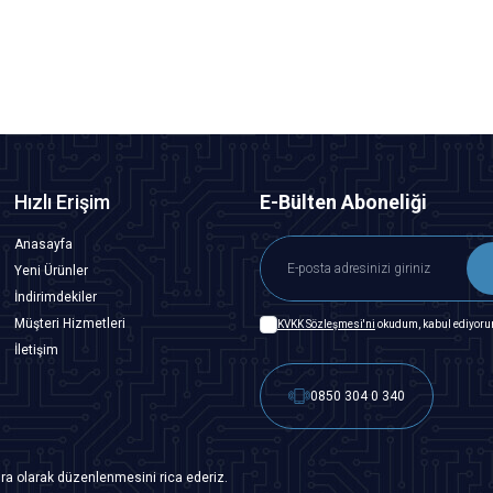
SEPETE EKLE
Hızlı Erişim
E-Bülten Aboneliği
Anasayfa
Yeni Ürünler
İndirimdekiler
Müşteri Hizmetleri
KVKK Sözleşmesi'ni
okudum, kabul ediyoru
İletişim
0850 304 0 340
ra olarak düzenlenmesini rica ederiz.