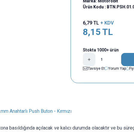
Marka:
Motorobit
Ürün Kodu :
BTN.PSH.01.
6,79
TL
+ KDV
8,15
TL
Stokta 1000+ ürün
Tavsiye Et
Yorum Yap
Fi
m Anahtarlı Push Buton - Kırmızı
tona basıldığında açılacak ve kalıcı durumda olacaktır ve bu süreçt