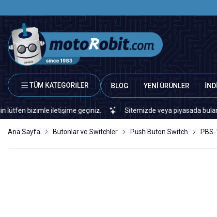
TÜM KATEGORİLER
BLOG
YENİ ÜRÜNLER
İND
izimle iletişime geçiniz.
Sitemizde veya piyasada bulamadığınız h
Ana Sayfa
Butonlar ve Switchler
Push Buton Switch
PBS-