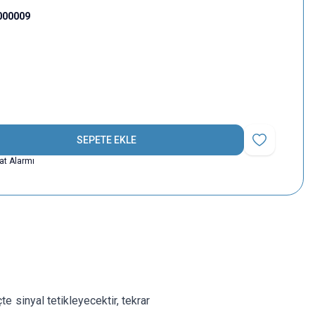
000009
SEPETE EKLE
Favoriye Ekle
yat Alarmı
e sinyal tetikleyecektir, tekrar