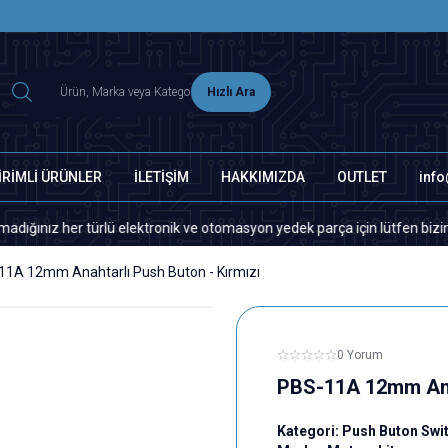
2500 TL ÜZERİ MNG-DHL KARGO ÜCRETSİZ
Hızlı Ara
İRİMLİ ÜRÜNLER
İLETİŞİM
HAKKIMIZDA
OUTLET
inf
er türlü elektronik ve otomasyon yedek parça için lütfen bizimle iletiş
11A 12mm Anahtarlı Push Buton - Kırmızı
0 Yorum
PBS-11A 12mm Anah
Kategori:
Push Buton Swi