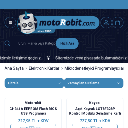
SAAT 15.0
2500 TL ÜZERİ MNG-DHL KARGO ÜCRETSİZ
Hızlı Ara
 iletişime geçiniz.
Sitemizde veya piyasada bulamadığınız her tür
Ana Sayfa
Elektronik Kartlar
Mikrodenetleyici Programlayıcılar
Filtrele
Varsayılan Sıralama
Motorobit
Keyes
CH341A EEPROM Flash BIOS
Açık Kaynak LGT8F328P
USB Programcı
Kontrol Modülü Geliştirme Kartı
227,95
TL + KDV
727,50
TL + KDV