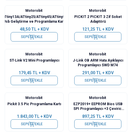
Motorobit
Motorobit
ATtiny13A/ATtiny25/ATtiny45/ATtiny85
PICKIT 2 PICKIT 3 Zif Soket
Usb Geliştirme ve Programlama Kartı
Adaptörü
48,50
TL + KDV
121,25
TL + KDV
SEPETE EKLE
SEPETE EKLE
Motorobit
Motorobit
ST-Link V2 Mini Programlayıcı
J-Link OB ARM Hata Ayıklayıcı
Programlayıcı SWD M74
179,45
TL + KDV
291,00
TL + KDV
SEPETE EKLE
SEPETE EKLE
Motorobit
Motorobit
Pickit 3.5 Pic Programlama Kartı
EZP2019+ EEPROM Bios USB
SPI Programlayıcı +3 Çevirici
Adaptör
1.843,00
TL + KDV
897,25
TL + KDV
SEPETE EKLE
SEPETE EKLE