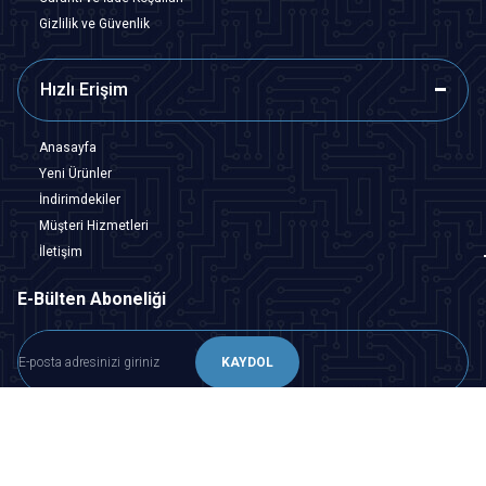
Gizlilik ve Güvenlik
Hızlı Erişim
Anasayfa
Yeni Ürünler
İndirimdekiler
Müşteri Hizmetleri
İletişim
E-Bülten Aboneliği
KAYDOL
KVKK Sözleşmesi'ni
okudum, kabul ediyorum.