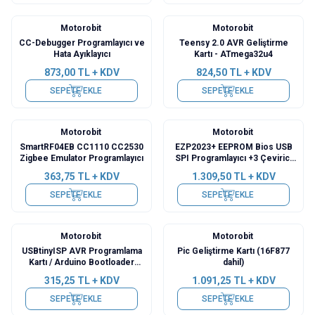
Motorobit
Motorobit
CC-Debugger Programlayıcı ve
Teensy 2.0 AVR Geliştirme
Hata Ayıklayıcı
Kartı - ATmega32u4
873,00
TL + KDV
824,50
TL + KDV
SEPETE EKLE
SEPETE EKLE
Motorobit
Motorobit
SmartRF04EB CC1110 CC2530
EZP2023+ EEPROM Bios USB
Zigbee Emulator Programlayıcı
SPI Programlayıcı +3 Çevirici
Adaptör ve Test Klipsi
363,75
TL + KDV
1.309,50
TL + KDV
SEPETE EKLE
SEPETE EKLE
Motorobit
Motorobit
USBtinyISP AVR Programlama
Pic Geliştirme Kartı (16F877
Kartı / Arduino Bootloader
dahil)
Programlayıcı
315,25
TL + KDV
1.091,25
TL + KDV
SEPETE EKLE
SEPETE EKLE