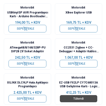
Motorobit
Motorobit
USBtinyISP AVR Programlayıcı
XBee Explorer USB
Kartı - Arduino Bootloader
Programlayıcı
194,00
TL + KDV
169,75
TL + KDV
SEPETE EKLE
SEPETE EKLE
Motorobit
Motorobit
ATmega48/8/168/328P-PU
CC2531 Zigbee + CC-
DIP28 Zif Soket Adaptör
Debugger + Adaptör Kablosu
Seti
242,50
TL + KDV
1.067,00
TL + KDV
SEPETE EKLE
SEPETE EKLE
Motorobit
Motorobit
XILINX DLC9LP Hata Ayıklayıcı
EZ-USB FX2LP CY7C68013A
Programlayıcı
USB Geliştirme Kartı - Logic
Analyzer
2.425,00
TL + KDV
412,25
TL + KDV
SEPETE EKLE
Tükendi