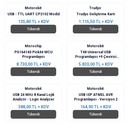
Motorobit
Trudyo
USB - TTL UART CP2102 Modül
Trudyo Geliştirme Kartı
135,80
TL + KDV
1.115,50
TL + KDV
Tükendi
Tükendi
Microchip
Motorobit
PG164140 Pickit4 MCU
T48 Universal USB
Programlayıcı
Programlayıcı +9 Çevirici
Adaptör
8.730,00
TL + KDV
5.820,00
TL + KDV
Tükendi
Tükendi
Motorobit
Motorobit
USB 24 MHz 8 Kanal Lojik
USB ISP ATMEL AVR
Analizör - Logic Analyzer
Programlayıcı - Versiyon 2
388,00
TL + KDV
164,90
TL + KDV
Tükendi
Tükendi