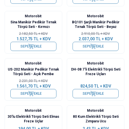
Motorobit
Motorobit
%
30
%
30
Sina Manikür Pedikür Tırnak
BQ101 Şarjlı Manikür Pedikür
Törpü Seti - Kırmızı
Tırnak Törpü Seti - Beyaz
2.182,50
TL + KDV
2.910,00
TL + KDV
1.527,75
TL + KDV
2.037,00
TL + KDV
SEPETE EKLE
SEPETE EKLE
Motorobit
Motorobit
%
30
US-202 Manikür Pedikür Tırnak
DH-08 7'li Elektrikli Törpü Seti
Törpü Seti - Açık Pembe
Freze Uçları
2.231,00
TL + KDV
1.561,70
TL + KDV
824,50
TL + KDV
SEPETE EKLE
SEPETE EKLE
Motorobit
Motorobit
30'lu Elektrikli Törpü Seti Elmas
80 Kum Elektrikli Törpü Seti
Freze Uçlar
Zımpara Ucu
194,00
TL + KDV
2,43
TL + KDV