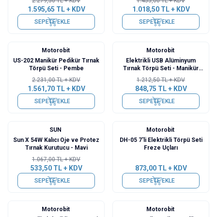
2.279,50
TL + KDV
1.455,00
TL + KDV
1.595,65
TL + KDV
1.018,50
TL + KDV
SEPETE EKLE
SEPETE EKLE
Motorobit
Motorobit
%
30
%
30
US-202 Manikür Pedikür Tırnak
Elektrikli USB Alüminyum
Törpü Seti - Pembe
Tırnak Törpü Seti - Manikür
Pedikür
2.231,00
TL + KDV
1.212,50
TL + KDV
1.561,70
TL + KDV
848,75
TL + KDV
SEPETE EKLE
SEPETE EKLE
SUN
Motorobit
%
50
Sun X 54W Kalıcı Oje ve Protez
DH-05 7'li Elektrikli Törpü Seti
Tırnak Kurutucu - Mavi
Freze Uçları
1.067,00
TL + KDV
533,50
TL + KDV
873,00
TL + KDV
SEPETE EKLE
SEPETE EKLE
Motorobit
Motorobit
%
30