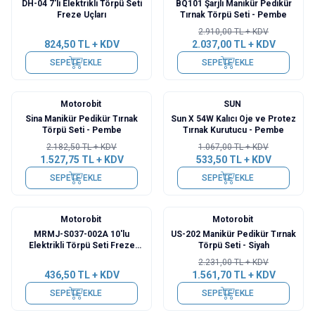
DH-04 7'li Elektrikli Törpü Seti
BQ101 Şarjlı Manikür Pedikür
Freze Uçları
Tırnak Törpü Seti - Pembe
2.910,00
TL + KDV
824,50
TL + KDV
2.037,00
TL + KDV
SEPETE EKLE
SEPETE EKLE
Motorobit
SUN
%
30
%
50
Sina Manikür Pedikür Tırnak
Sun X 54W Kalıcı Oje ve Protez
Törpü Seti - Pembe
Tırnak Kurutucu - Pembe
2.182,50
TL + KDV
1.067,00
TL + KDV
1.527,75
TL + KDV
533,50
TL + KDV
SEPETE EKLE
SEPETE EKLE
Motorobit
Motorobit
%
30
MRMJ-S037-002A 10'lu
US-202 Manikür Pedikür Tırnak
Elektrikli Törpü Seti Freze
Törpü Seti - Siyah
Uçlar
2.231,00
TL + KDV
436,50
TL + KDV
1.561,70
TL + KDV
SEPETE EKLE
SEPETE EKLE