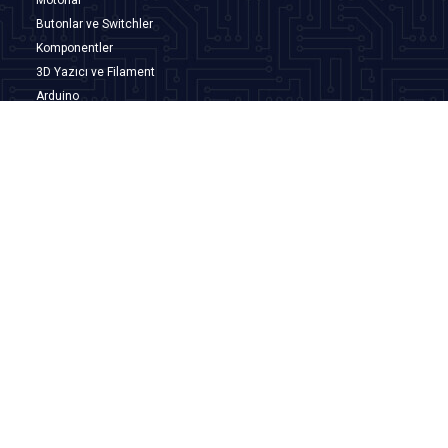
Butonlar ve Switchler
Komponentler
3D Yazıcı ve Filament
Arduino
Önemli Bilgiler
Teslimat Koşulları
Üyelik Sözleşmesi
Satış Sözleşmesi
Garanti ve İade Koşulları
Gizlilik ve Güvenlik
Hızlı Erişim
Anasayfa
Yeni Ürünler