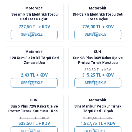
Motorobit
Motorobit
Seramik 5'li Elektrikli Törpü
DH-02 7'li Elektrikli Törpü Seti
Seti Freze Uçları
Freze Uçları
727,50
TL + KDV
776,00
TL + KDV
SEPETE EKLE
SEPETE EKLE
Motorobit
SUN
%
50
120 Kum Elektrikli Törpü Seti
Sun 9S Plus 36W Kalıcı Oje ve
Zımpara Ucu
Protez Tırnak Kurutucu
630,50
TL + KDV
2,43
TL + KDV
315,25
TL + KDV
SEPETE EKLE
SEPETE EKLE
SUN
Motorobit
%
50
%
30
Sun 5 Plus 72W Kalıcı Oje ve
Sina Manikür Pedikür Tırnak
Protez Tırnak Kurutucu - Rose
Törpü Seti - Siyah
Gold
1.067,00
TL + KDV
2.182,50
TL + KDV
533,50
TL + KDV
1.527,75
TL + KDV
SEPETE EKLE
SEPETE EKLE