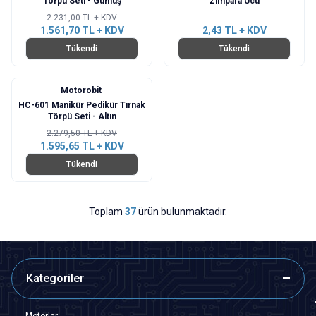
Törpü Seti - Gümüş
Zımpara Ucu
2.231,00
TL + KDV
1.561,70
TL + KDV
2,43
TL + KDV
Tükendi
Tükendi
Motorobit
%
30
HC-601 Manikür Pedikür Tırnak
Törpü Seti - Altın
2.279,50
TL + KDV
1.595,65
TL + KDV
Tükendi
Toplam
37
ürün bulunmaktadır.
Kategoriler
Motorlar