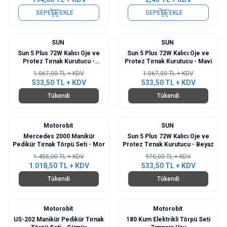
SEPETE EKLE
SEPETE EKLE
SUN
SUN
%
50
%
50
Sun 5 Plus 72W Kalıcı Oje ve
Sun 5 Plus 72W Kalıcı Oje ve
Protez Tırnak Kurutucu -
Protez Tırnak Kurutucu - Mavi
Gümüş
1.067,00
TL + KDV
1.067,00
TL + KDV
533,50
TL + KDV
533,50
TL + KDV
Tükendi
Tükendi
Motorobit
SUN
%
30
%
45
Mercedes 2000 Manikür
Sun 5 Plus 72W Kalıcı Oje ve
Pedikür Tırnak Törpü Seti - Mor
Protez Tırnak Kurutucu - Beyaz
1.455,00
TL + KDV
970,00
TL + KDV
1.018,50
TL + KDV
533,50
TL + KDV
Tükendi
Tükendi
Motorobit
Motorobit
%
30
US-202 Manikür Pedikür Tırnak
180 Kum Elektrikli Törpü Seti