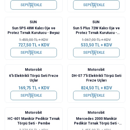
SEPETE EKLE
SEPETE EKLE
SUN
SUN
%
50
%
50
Sun 5PS 48W Kalıcı Oje ve
Sun 5 Plus 72W Kalıcı Oje ve
Protez Tırnak Kurutucu - Beyaz
Protez Tırnak Kurutucu -
Pembe
1.455,00
TL + KDV
1.067,00
TL + KDV
727,50
TL + KDV
533,50
TL + KDV
SEPETE EKLE
SEPETE EKLE
Motorobit
Motorobit
6'lı Elektrikli Törpü Seti Freze
DH-07 7'li Elektrikli Törpü Seti
Uçlar
Freze Uçları
169,75
TL + KDV
824,50
TL + KDV
SEPETE EKLE
SEPETE EKLE
Motorobit
Motorobit
%
30
%
30
HC-601 Manikür Pedikür Tırnak
Mercedes 2000 Manikür
Törpü Seti - Pembe
Pedikür Tırnak Törpü Seti -
Pembe