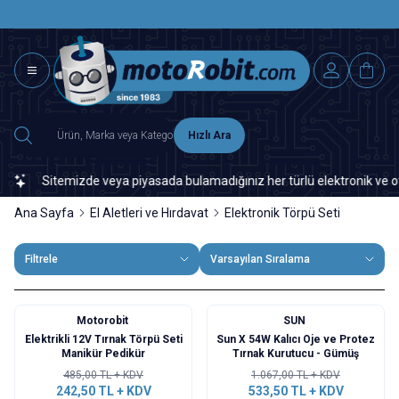
SAAT 15.0
2500 TL ÜZERİ MNG-DHL KARGO ÜCRETSİZ
Hızlı Ara
Sitemizde veya piyasada bulamadığınız her türlü elektronik ve otomas
Ana Sayfa
El Aletleri ve Hırdavat
Elektronik Törpü Seti
Filtrele
Varsayılan Sıralama
Motorobit
SUN
%
50
%
50
Elektrikli 12V Tırnak Törpü Seti
Sun X 54W Kalıcı Oje ve Protez
Manikür Pedikür
Tırnak Kurutucu - Gümüş
485,00
TL + KDV
1.067,00
TL + KDV
242,50
TL + KDV
533,50
TL + KDV