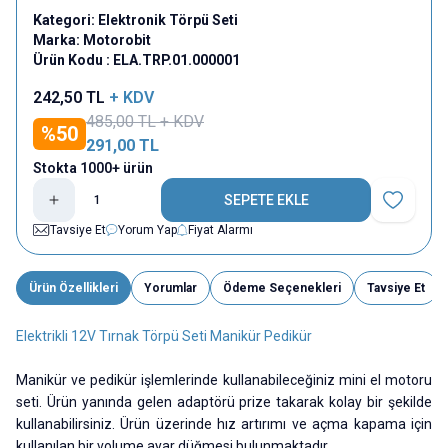
Kategori:
Elektronik Törpü Seti
Marka:
Motorobit
Ürün Kodu :
ELA.TRP.01.000001
242,50
TL
+ KDV
485,00
TL + KDV
%
50
291,00
TL
Stokta 1000+ ürün
SEPETE EKLE
Favoriye E
Tavsiye Et
Yorum Yap
Fiyat Alarmı
Ürün Özellikleri
Yorumlar
Ödeme Seçenekleri
Tavsiye Et
Elektrikli 12V Tırnak Törpü Seti Manikür Pedikür
Manikür ve pedikür işlemlerinde kullanabileceğiniz mini el motoru
seti. Ürün yanında gelen adaptörü prize takarak kolay bir şekilde
kullanabilirsiniz. Ürün üzerinde hız artırımı ve açma kapama için
kullanılan bir volume ayar düğmesi bulunmaktadır.