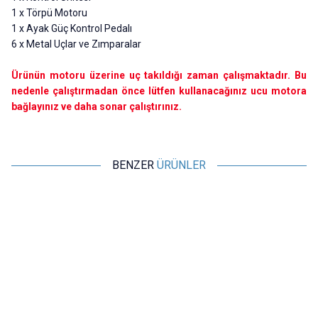
1 x Törpü Motoru
1 x Ayak Güç Kontrol Pedalı
6 x Metal Uçlar ve Zımparalar
Ürünün motoru üzerine uç takıldığı zaman çalışmaktadır. Bu
nedenle çalıştırmadan önce lütfen kullanacağınız ucu motora
bağlayınız ve daha sonar çalıştırınız.
BENZER
ÜRÜNLER
Motorobit
Motorobit
%
50
%
30
%
Elektrikli 12V Tırnak Törpü Seti
Sina Manikür Pedikür Tırnak
E
Manikür Pedikür
Törpü Seti - Siyah
485,00
TL + KDV
2.182,50
TL + KDV
242,50
TL + KDV
1.527,75
TL + KDV
SEPETE EKLE
SEPETE EKLE