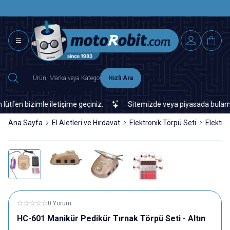
SAAT 15.0
2500 TL ÜZERİ MNG-DHL KARGO ÜCRETSİZ
Hızlı Ara
en bizimle iletişime geçiniz.
Sitemizde veya piyasada bulamadığın
Ana Sayfa
El Aletleri ve Hırdavat
Elektronik Törpü Seti
Elektro
0 Yorum
HC-601 Manikür Pedikür Tırnak Törpü Seti - Altın