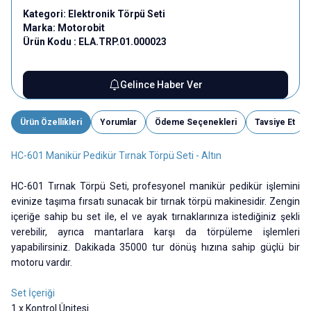
Kategori:
Elektronik Törpü Seti
Marka:
Motorobit
Ürün Kodu :
ELA.TRP.01.000023
Gelince Haber Ver
Ürün Özellikleri
Yorumlar
Ödeme Seçenekleri
Tavsiye Et
HC-601 Manikür Pedikür Tırnak Törpü Seti - Altın
HC-601 Tırnak Törpü Seti, profesyonel manikür pedikür işlemini
evinize taşıma fırsatı sunacak bir tırnak törpü makinesidir. Zengin
içeriğe sahip bu set ile, el ve ayak tırnaklarınıza istediğiniz şekli
verebilir, ayrıca mantarlara karşı da törpüleme işlemleri
yapabilirsiniz. Dakikada 35000 tur dönüş hızına sahip güçlü bir
motoru vardır.
Set İçeriği
1 x Kontrol Ünitesi