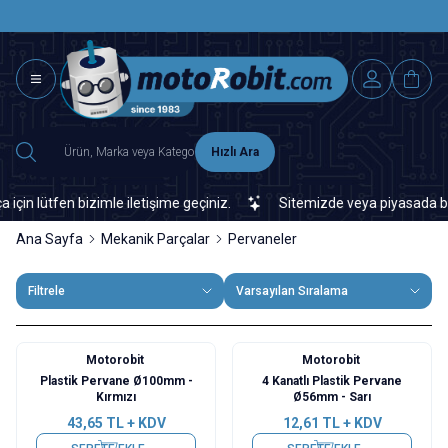
SAAT 15.0
2500 TL ÜZERİ MNG-DHL KARGO ÜCRETSİZ
Hızlı Ara
lütfen bizimle iletişime geçiniz.
Sitemizde veya piyasada bulamad
Ana Sayfa
Mekanik Parçalar
Pervaneler
Filtrele
Varsayılan Sıralama
Motorobit
Motorobit
Plastik Pervane Ø100mm -
4 Kanatlı Plastik Pervane
Kırmızı
Ø56mm - Sarı
43,65
TL + KDV
12,61
TL + KDV