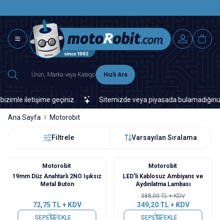
SAAT 15.0
2500 TL ÜZERİ MNG-DHL KARGO ÜCRETSİZ
Hızlı Ara
e iletişime geçiniz.
Sitemizde veya piyasada bulamadığınız her tü
Ana Sayfa
Motorobit
Filtrele
Varsayılan Sıralama
Motorobit
Motorobit
%
10
19mm Düz Anahtarlı 2NO Işıksız
LED'li Kablosuz Ambiyans ve
Metal Buton
Aydınlatma Lambası
388,00
TL + KDV
72,75
TL + KDV
349,20
TL + KDV
SEPETE EKLE
SEPETE EKLE