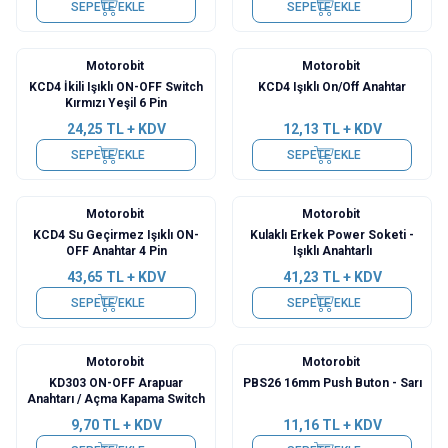
SEPETE EKLE
SEPETE EKLE
Motorobit
Motorobit
KCD4 İkili Işıklı ON-OFF Switch
KCD4 Işıklı On/Off Anahtar
Kırmızı Yeşil 6 Pin
24,25
TL + KDV
12,13
TL + KDV
SEPETE EKLE
SEPETE EKLE
Motorobit
Motorobit
KCD4 Su Geçirmez Işıklı ON-
Kulaklı Erkek Power Soketi -
OFF Anahtar 4 Pin
Işıklı Anahtarlı
43,65
TL + KDV
41,23
TL + KDV
SEPETE EKLE
SEPETE EKLE
Motorobit
Motorobit
KD303 ON-OFF Arapuar
PBS26 16mm Push Buton - Sarı
Anahtarı / Açma Kapama Switch
9,70
TL + KDV
11,16
TL + KDV