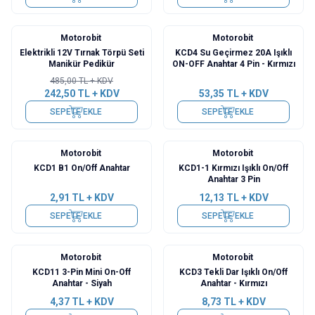
Motorobit
Motorobit
%
50
Elektrikli 12V Tırnak Törpü Seti
KCD4 Su Geçirmez 20A Işıklı
Manikür Pedikür
ON-OFF Anahtar 4 Pin - Kırmızı
485,00
TL + KDV
242,50
TL + KDV
53,35
TL + KDV
SEPETE EKLE
SEPETE EKLE
Motorobit
Motorobit
KCD1 B1 On/Off Anahtar
KCD1-1 Kırmızı Işıklı On/Off
Anahtar 3 Pin
2,91
TL + KDV
12,13
TL + KDV
SEPETE EKLE
SEPETE EKLE
Motorobit
Motorobit
KCD11 3-Pin Mini On-Off
KCD3 Tekli Dar Işıklı On/Off
Anahtar - Siyah
Anahtar - Kırmızı
4,37
TL + KDV
8,73
TL + KDV