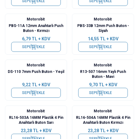
SEPETE EKLE
SEPETE EKLE
Motorobit
Motorobit
PBS-11A 12mm Anahtarlı Push
PBS-33B 12mm Push Buton -
Buton - Kırmızı
Siyah
6,79
TL + KDV
14,55
TL + KDV
SEPETE EKLE
SEPETE EKLE
Motorobit
Motorobit
DS-110 7mm Push Buton - Yeşil
R13-507 16mm Yaylı Push
Buton - Mavi
9,22
TL + KDV
9,70
TL + KDV
SEPETE EKLE
SEPETE EKLE
Motorobit
Motorobit
RL16-503A 16MM Plastik 4 Pin
RL16-504A 16MM Plastik 4 Pin
Anahtarlı Buton Sarı
Anahtarlı Buton Kırmızı
23,28
TL + KDV
23,28
TL + KDV
SEPETE EKLE
SEPETE EKLE