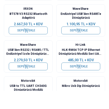
IRXON
WaveShare
BT578 V3 RS232 Bluetooth
Endüstriyel USB'den RS485'e
Adaptörü
Dönüştürücü
2.667,50
TL + KDV
1.100,95
TL + KDV
SEPETE EKLE
SEPETE EKLE
WaveShare
Hi-Link
USB'den RS232 / RS485 / TTL
HLK-RM04 TCP IP Ethernet
Endüstriyel İzole Dönüştürücü -
Dönüştürücü Modülü Seri UART
FT232RL
RS232 Wan Lan Wifi
2.279,50
TL + KDV
485,00
TL + KDV
SEPETE EKLE
SEPETE EKLE
Motorobit
Motorobit
USB to TTL UART CH340G
Mikro Usb Dip Dönüştürücü
Dönüştürücü Modülü
80,02
TL + KDV
8,25
TL + KDV
SEPETE EKLE
SEPETE EKLE