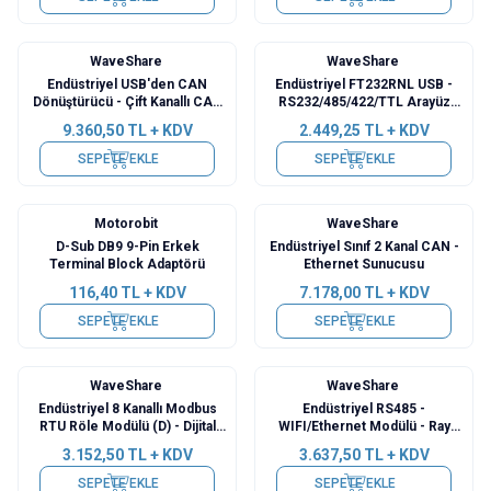
WaveShare
WaveShare
Endüstriyel USB'den CAN
Endüstriyel FT232RNL USB -
Dönüştürücü - Çift Kanallı CAN
RS232/485/422/TTL Arayüz
Analizörü
Dönüştürücü
9.360,50
TL + KDV
2.449,25
TL + KDV
SEPETE EKLE
SEPETE EKLE
Motorobit
WaveShare
D-Sub DB9 9-Pin Erkek
Endüstriyel Sınıf 2 Kanal CAN -
Terminal Block Adaptörü
Ethernet Sunucusu
116,40
TL + KDV
7.178,00
TL + KDV
SEPETE EKLE
SEPETE EKLE
WaveShare
WaveShare
Endüstriyel 8 Kanallı Modbus
Endüstriyel RS485 -
RTU Röle Modülü (D) - Dijital
WIFI/Ethernet Modülü - Ray
Giriş ve RS485 Arayüzü
Montajlı Seri Sunucu
3.152,50
TL + KDV
3.637,50
TL + KDV
SEPETE EKLE
SEPETE EKLE