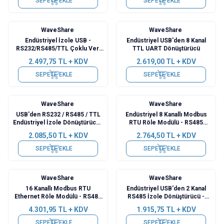
SEPETE EKLE
SEPETE EKLE
WaveShare
WaveShare
Endüstriyel İzole USB -
Endüstriyel USB'den 8 Kanal
RS232/RS485/TTL Çoklu Veri
TTL UART Dönüştürücü
Yolu Dönüştürücü
2.497,75
TL + KDV
2.619,00
TL + KDV
SEPETE EKLE
SEPETE EKLE
WaveShare
WaveShare
USB'den RS232 / RS485 / TTL
Endüstriyel 8 Kanallı Modbus
Endüstriyel İzole Dönüştürücü -
RTU Röle Modülü - RS485
CH343G (B)
Arayüzü
2.085,50
TL + KDV
2.764,50
TL + KDV
SEPETE EKLE
SEPETE EKLE
WaveShare
WaveShare
16 Kanallı Modbus RTU
Endüstriyel USB'den 2 Kanal
Ethernet Röle Modülü - RS485
RS485 İzole Dönüştürücü -
Arayüzü
Orijinal FT2232HL Çip
4.301,95
TL + KDV
1.915,75
TL + KDV
SEPETE EKLE
SEPETE EKLE