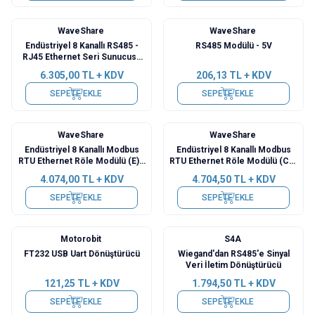
WaveShare
WaveShare
Endüstriyel 8 Kanallı RS485 -
RS485 Modülü - 5V
RJ45 Ethernet Seri Sunucusu
(B) - PoE Ethernet Port
6.305,00
TL + KDV
206,13
TL + KDV
SEPETE EKLE
SEPETE EKLE
WaveShare
WaveShare
Endüstriyel 8 Kanallı Modbus
Endüstriyel 8 Kanallı Modbus
RTU Ethernet Röle Modülü (E) -
RTU Ethernet Röle Modülü (C) -
RS485 Arayüzü
PoE Ethernet Port
4.074,00
TL + KDV
4.704,50
TL + KDV
SEPETE EKLE
SEPETE EKLE
Motorobit
S4A
FT232 USB Uart Dönüştürücü
Wiegand'dan RS485'e Sinyal
Veri İletim Dönüştürücü
121,25
TL + KDV
1.794,50
TL + KDV
SEPETE EKLE
SEPETE EKLE