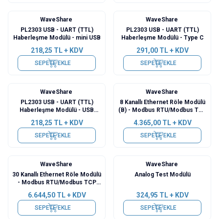
WaveShare
WaveShare
PL2303 USB - UART (TTL)
PL2303 USB - UART (TTL)
Haberleşme Modülü - mini USB
Haberleşme Modülü - Type C
218,25
TL + KDV
291,00
TL + KDV
SEPETE EKLE
SEPETE EKLE
WaveShare
WaveShare
PL2303 USB - UART (TTL)
8 Kanallı Ethernet Röle Modülü
Haberleşme Modülü - USB
(B) - Modbus RTU/Modbus TCP
Type A
Protokolü- PoE Ethernet Port
218,25
TL + KDV
4.365,00
TL + KDV
SEPETE EKLE
SEPETE EKLE
WaveShare
WaveShare
30 Kanallı Ethernet Röle Modülü
Analog Test Modülü
- Modbus RTU/Modbus TCP
Protokolü- PoE Ethernet Port
6.644,50
TL + KDV
324,95
TL + KDV
SEPETE EKLE
SEPETE EKLE