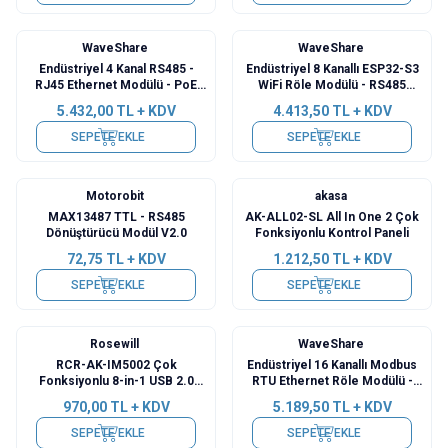
WaveShare
WaveShare
Endüstriyel 4 Kanal RS485 -
Endüstriyel 8 Kanallı ESP32-S3
RJ45 Ethernet Modülü - PoE
WiFi Röle Modülü - RS485
Ethernet Port (B)
Arayüzü
5.432,00
TL + KDV
4.413,50
TL + KDV
SEPETE EKLE
SEPETE EKLE
Motorobit
akasa
MAX13487 TTL - RS485
AK-ALL02-SL All In One 2 Çok
Dönüştürücü Modül V2.0
Fonksiyonlu Kontrol Paneli
72,75
TL + KDV
1.212,50
TL + KDV
SEPETE EKLE
SEPETE EKLE
Rosewill
WaveShare
RCR-AK-IM5002 Çok
Endüstriyel 16 Kanallı Modbus
Fonksiyonlu 8-in-1 USB 2.0
RTU Ethernet Röle Modülü -
Dahili Kart Okuyucu
PoE Ethernet Port
970,00
TL + KDV
5.189,50
TL + KDV
SEPETE EKLE
SEPETE EKLE