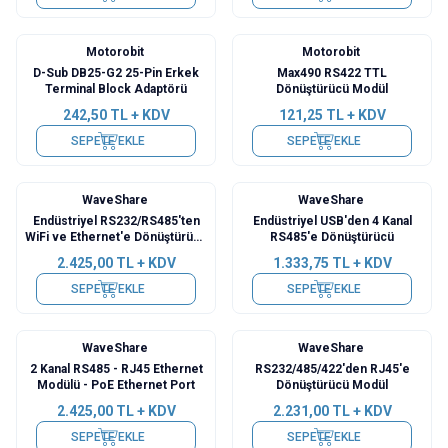
Motorobit
Motorobit
D-Sub DB25-G2 25-Pin Erkek
Max490 RS422 TTL
Terminal Block Adaptörü
Dönüştürücü Modül
242,50
TL + KDV
121,25
TL + KDV
SEPETE EKLE
SEPETE EKLE
WaveShare
WaveShare
Endüstriyel RS232/RS485'ten
Endüstriyel USB'den 4 Kanal
WiFi ve Ethernet'e Dönüştürücü
RS485'e Dönüştürücü
Modül - PoE Ethernet Port
2.425,00
TL + KDV
1.333,75
TL + KDV
SEPETE EKLE
SEPETE EKLE
WaveShare
WaveShare
2 Kanal RS485 - RJ45 Ethernet
RS232/485/422'den RJ45'e
Modülü - PoE Ethernet Port
Dönüştürücü Modül
2.425,00
TL + KDV
2.231,00
TL + KDV
SEPETE EKLE
SEPETE EKLE