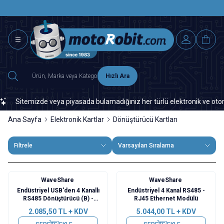
SAAT 15.0
2500 TL ÜZERİ MNG-DHL KARGO ÜCRETSİZ
Hızlı Ara
Sitemizde veya piyasada bulamadığınız her türlü elektronik ve otomasyon
Ana Sayfa
Elektronik Kartlar
Dönüştürücü Kartları
Filtrele
Varsayılan Sıralama
WaveShare
WaveShare
Endüstriyel USB'den 4 Kanallı
Endüstriyel 4 Kanal RS485 -
RS485 Dönüştürücü (B) -
RJ45 Ethernet Modülü
CH344L Çip
2.085,50
TL + KDV
5.044,00
TL + KDV