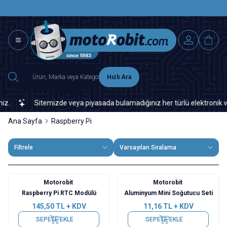
SAAT 15.0
2500 TL ÜZERİ MNG-DHL KARGO ÜCRETSİZ
Hızlı Ara
Sitemizde veya piyasada bulamadığınız her türlü elektronik ve otoma
Ana Sayfa
Raspberry Pi
Filtrele
Varsayılan Sıralama
Motorobit
Motorobit
Raspberry Pi RTC Modülü
Aluminyum Mini Soğutucu Seti
145,50
TL + KDV
11,16
TL + KDV
SEPETE EKLE
SEPETE EKLE