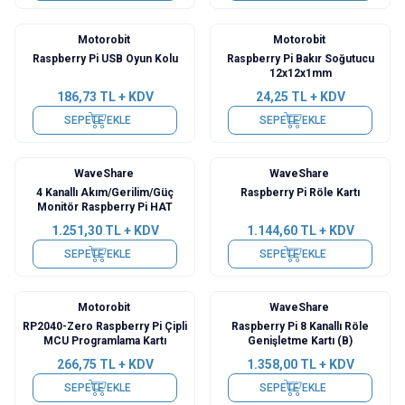
Motorobit
Motorobit
Raspberry Pi USB Oyun Kolu
Raspberry Pi Bakır Soğutucu
12x12x1mm
186,73
TL + KDV
24,25
TL + KDV
SEPETE EKLE
SEPETE EKLE
WaveShare
WaveShare
4 Kanallı Akım/Gerilim/Güç
Raspberry Pi Röle Kartı
Monitör Raspberry Pi HAT
1.251,30
TL + KDV
1.144,60
TL + KDV
SEPETE EKLE
SEPETE EKLE
Motorobit
WaveShare
RP2040-Zero Raspberry Pi Çipli
Raspberry Pi 8 Kanallı Röle
MCU Programlama Kartı
Genişletme Kartı (B)
266,75
TL + KDV
1.358,00
TL + KDV
SEPETE EKLE
SEPETE EKLE