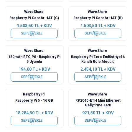
WaveShare
WaveShare
Raspberry Pi Sensör HAT (C)
Raspberry Pi Sensör HAT (B)
1.503,50
TL + KDV
1.503,50
TL + KDV
SEPETE EKLE
SEPETE EKLE
WaveShare
WaveShare
180mAh RTC Pil - Raspberry Pi
Raspberry Pi Zero Endüstriyel 6
5 Uyumlu
Kanallı Röle Modülü
194,00
TL + KDV
2.454,10
TL + KDV
SEPETE EKLE
SEPETE EKLE
Raspberry Pi
WaveShare
Raspberry Pi 5 - 16 GB
RP2040-ETH Mini Ethernet
Geliştirme Kartı
18.284,50
TL + KDV
921,50
TL + KDV
SEPETE EKLE
SEPETE EKLE