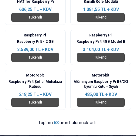
HAT for Raspberry Pi
Kanallı Röle Modülü
606,25
TL + KDV
1.081,55
TL + KDV
Tükendi
Tükendi
Raspberry Pi
Raspberry Pi
Raspberry Pi 5 - 2 GB
Raspberry Pi 4 4GB Model B
3.589,00
TL + KDV
3.104,00
TL + KDV
Tükendi
Tükendi
Motorobit
Motorobit
Raspberry Pi 4 Şeffaf Muhafaza
Alüminyum Raspberry Pi B+/2/3
Kutusu
Uyumlu Kutu - Siyah
218,25
TL + KDV
485,00
TL + KDV
Tükendi
Tükendi
Toplam
68
ürün bulunmaktadır.