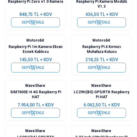
Raspberry Pi Zero v1.0 Kamera
Raspberry Pi Kamera Modülü
V1.3
848,75
TL + KDV
436,50
TL + KDV
SEPETE EKLE
SEPETE EKLE
Motorobit
Motorobit
Raspberry Pi 1m Kamera Ekran
Raspberry Pi 4 Kırmızı
Esnek Kablosu
Muhafaza Kutusu
145,50
TL + KDV
218,25
TL + KDV
SEPETE EKLE
SEPETE EKLE
WaveShare
WaveShare
Yeni
SIM7600E-H 4G Raspberry Pi
LC29H(BS) GPS/RTK Raspberry
HAT
Pi HAT
7.954,00
TL + KDV
6.062,50
TL + KDV
SEPETE EKLE
SEPETE EKLE
WaveShare
WaveShare