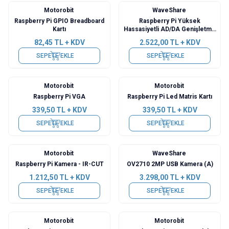
Motorobit
WaveShare
Raspberry Pi GPIO Breadboard
Raspberry Pi Yüksek
Kartı
Hassasiyetli AD/DA Genişletme
Kartı
82,45
TL + KDV
2.522,00
TL + KDV
SEPETE EKLE
SEPETE EKLE
Motorobit
Motorobit
Raspberry Pi VGA
Raspberry Pi Led Matris Kartı
339,50
TL + KDV
339,50
TL + KDV
SEPETE EKLE
SEPETE EKLE
Motorobit
WaveShare
Yeni
Raspberry Pi Kamera - IR-CUT
OV2710 2MP USB Kamera (A)
1.212,50
TL + KDV
3.298,00
TL + KDV
SEPETE EKLE
SEPETE EKLE
Motorobit
Motorobit