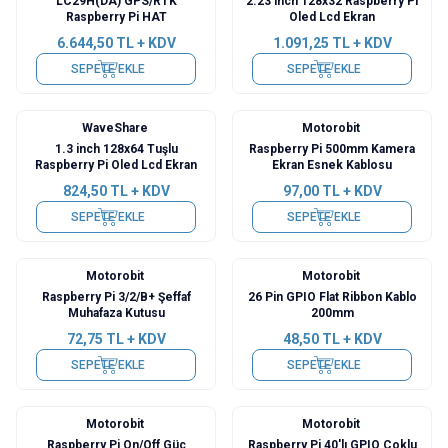
LC29H(DA) GPS/RTK
2.23 inch 128x32 Raspberry Pi
Raspberry Pi HAT
Oled Lcd Ekran
6.644,50
TL + KDV
1.091,25
TL + KDV
SEPETE EKLE
SEPETE EKLE
WaveShare
Motorobit
1.3 inch 128x64 Tuşlu
Raspberry Pi 500mm Kamera
Raspberry Pi Oled Lcd Ekran
Ekran Esnek Kablosu
824,50
TL + KDV
97,00
TL + KDV
SEPETE EKLE
SEPETE EKLE
Motorobit
Motorobit
Raspberry Pi 3/2/B+ Şeffaf
26 Pin GPIO Flat Ribbon Kablo
Muhafaza Kutusu
200mm
72,75
TL + KDV
48,50
TL + KDV
SEPETE EKLE
SEPETE EKLE
Motorobit
Motorobit
Raspberry Pi On/Off Güç
Raspberry Pi 40'lı GPIO Çoklu