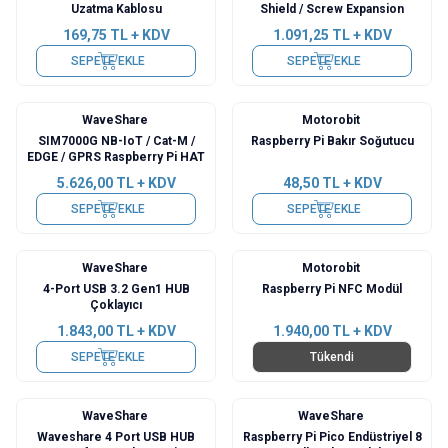
Uzatma Kablosu
Shield / Screw Expansion
169,75
TL + KDV
1.091,25
TL + KDV
SEPETE EKLE
SEPETE EKLE
WaveShare
Motorobit
Yeni
SIM7000G NB-IoT / Cat-M /
Raspberry Pi Bakır Soğutucu
EDGE / GPRS Raspberry Pi HAT
5.626,00
TL + KDV
48,50
TL + KDV
SEPETE EKLE
SEPETE EKLE
WaveShare
Motorobit
4-Port USB 3.2 Gen1 HUB
Raspberry Pi NFC Modül
Çoklayıcı
1.843,00
TL + KDV
1.940,00
TL + KDV
SEPETE EKLE
Tükendi
WaveShare
WaveShare
Waveshare 4 Port USB HUB
Raspberry Pi Pico Endüstriyel 8