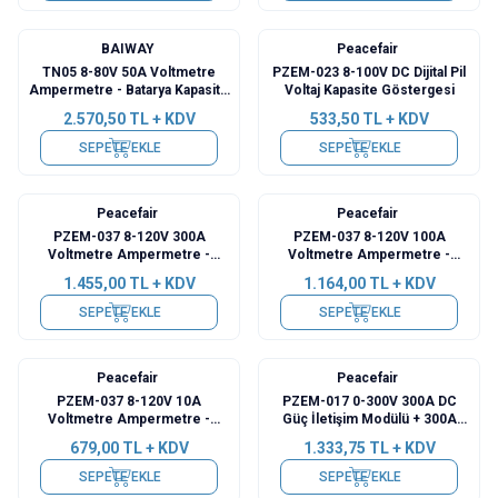
BAIWAY
Peacefair
TN05 8-80V 50A Voltmetre
PZEM-023 8-100V DC Dijital Pil
Ampermetre - Batarya Kapasite
Voltaj Kapasite Göstergesi
Yöneticisi
2.570,50
TL + KDV
533,50
TL + KDV
SEPETE EKLE
SEPETE EKLE
Peacefair
Peacefair
PZEM-037 8-120V 300A
PZEM-037 8-120V 100A
Voltmetre Ampermetre -
Voltmetre Ampermetre -
Batarya Kapasite Yöneticisi +
Batarya Kapasite Yöneticisi +
1.455,00
TL + KDV
1.164,00
TL + KDV
300A Şönt + 2m USB Kablo
100A Şönt + 2m USB Kablo
SEPETE EKLE
SEPETE EKLE
Peacefair
Peacefair
PZEM-037 8-120V 10A
PZEM-017 0-300V 300A DC
Voltmetre Ampermetre -
Güç İletişim Modülü + 300A
Batarya Kapasite Yöneticisi
Şönt + USB-RS485
679,00
TL + KDV
1.333,75
TL + KDV
SEPETE EKLE
SEPETE EKLE