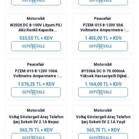
SEPETE EKLE
SEPETE EKLE
Motorobit
Peacefair
W2026 DC 8-100V Lityum Pil /
PZEM-015 8-120V 50A
Akü Renkli Kapasite
Voltmetre Ampermetre -
Göstergesi - Alarm Modlu
Batarya Kapasite Yöneticisi
533,50
TL + KDV
1.455,00
TL + KDV
SEPETE EKLE
SEPETE EKLE
Peacefair
Motorobit
PZEM-015 8-120V 100A
BY536A DC 0-70.000mA
Voltmetre Ampermetre -
Yüksek Hassasiyetli Dijital
Batarya Kapasite Yöneticisi
Ampermetre - Yeşil
1.576,25
TL + KDV
1.164,00
TL + KDV
SEPETE EKLE
SEPETE EKLE
Motorobit
Motorobit
Voltaj Göstergeli Araç Telefon
Voltaj Göstergeli Araç Telefon
Şarj Soketi 5V 2.1A Beyaz
Şarj Soketi 5V 2.1A Yeşil
363,75
TL + KDV
363,75
TL + KDV
SEPETE EKLE
SEPETE EKLE