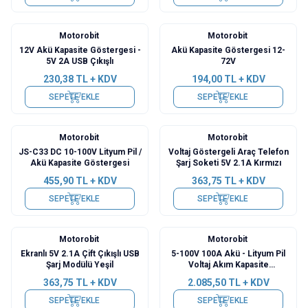
Motorobit
Motorobit
12V Akü Kapasite Göstergesi -
Akü Kapasite Göstergesi 12-
5V 2A USB Çıkışlı
72V
230,38
TL + KDV
194,00
TL + KDV
SEPETE EKLE
SEPETE EKLE
Motorobit
Motorobit
JS-C33 DC 10-100V Lityum Pil /
Voltaj Göstergeli Araç Telefon
Akü Kapasite Göstergesi
Şarj Soketi 5V 2.1A Kırmızı
455,90
TL + KDV
363,75
TL + KDV
SEPETE EKLE
SEPETE EKLE
Motorobit
Motorobit
Ekranlı 5V 2.1A Çift Çıkışlı USB
5-100V 100A Akü - Lityum Pil
Şarj Modülü Yeşil
Voltaj Akım Kapasite
Göstergesi
363,75
TL + KDV
2.085,50
TL + KDV
SEPETE EKLE
SEPETE EKLE