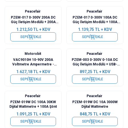
Peacefair
Peacefair
PZEM-017 0-300V 200A DC
PZEM-017 0-300V 100A DC
Güç İletişim Modülü + 200A
Güç İletişim Modülü + 100A
Şönt + USB-RS485
Şönt + USB-RS485
1.212,50
TL + KDV
1.139,75
TL + KDV
SEPETE EKLE
SEPETE EKLE
Motorobit
Peacefair
VAC9010H 10-90V 200A
PZEM-003 0-300V 0-10A DC
Voltmetre Ampermetre -
Güç İletişim Modülü + USB-
Batarya Kapasite Yöneticisi
RS485
1.627,18
TL + KDV
897,25
TL + KDV
SEPETE EKLE
SEPETE EKLE
Peacefair
Peacefair
PZEM-019W DC 100A 30KW
PZEM-019W DC 10A 3000W
Dijital Wattmetre + 100A Şönt
Dijital Wattmetre
1.091,25
TL + KDV
848,75
TL + KDV
SEPETE EKLE
SEPETE EKLE