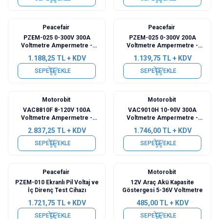
Peacefair
Peacefair
PZEM-025 0-300V 300A
PZEM-025 0-300V 200A
Voltmetre Ampermetre -
Voltmetre Ampermetre -
Batarya Kapasite Yöneticisi
Batarya Kapasite Yöneticisi
1.188,25
TL + KDV
1.139,75
TL + KDV
SEPETE EKLE
SEPETE EKLE
Motorobit
Motorobit
VAC8810F 8-120V 100A
VAC9010H 10-90V 300A
Voltmetre Ampermetre -
Voltmetre Ampermetre -
Batarya Kapasite Yöneticisi
Batarya Kapasite Yöneticisi
2.837,25
TL + KDV
1.746,00
TL + KDV
SEPETE EKLE
SEPETE EKLE
Peacefair
Motorobit
PZEM-010 Ekranlı Pil Voltaj ve
12V Araç Akü Kapasite
İç Direnç Test Cihazı
Göstergesi 5-36V Voltmetre
1.721,75
TL + KDV
485,00
TL + KDV
SEPETE EKLE
SEPETE EKLE