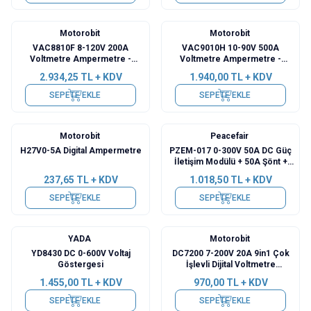
Motorobit
Motorobit
VAC8810F 8-120V 200A
VAC9010H 10-90V 500A
Voltmetre Ampermetre -
Voltmetre Ampermetre -
Batarya Kapasite Yöneticisi
Batarya Kapasite Yöneticisi
2.934,25
TL + KDV
1.940,00
TL + KDV
SEPETE EKLE
SEPETE EKLE
Motorobit
Peacefair
H27V0-5A Digital Ampermetre
PZEM-017 0-300V 50A DC Güç
İletişim Modülü + 50A Şönt +
USB-RS485
237,65
TL + KDV
1.018,50
TL + KDV
SEPETE EKLE
SEPETE EKLE
YADA
Motorobit
YD8430 DC 0-600V Voltaj
DC7200 7-200V 20A 9in1 Çok
Göstergesi
İşlevli Dijital Voltmetre
Ampermetre
1.455,00
TL + KDV
970,00
TL + KDV
SEPETE EKLE
SEPETE EKLE