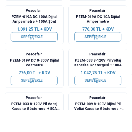
Peacefair
Peacefair
PZEM-019A DC 100A Dijital
PZEM-019A DC 10A Dijital
Ampermetre + 100A Şönt
Ampermetre
1.091,25
TL + KDV
776,00
TL + KDV
SEPETE EKLE
SEPETE EKLE
Peacefair
Peacefair
PZEM-019V DC 0-300V Dijital
PZEM-033 8-120V Pil Voltaj
Voltmetre
Kapasite Göstergesi + 100A
Şönt + 1m USB Kablo
776,00
TL + KDV
1.042,75
TL + KDV
SEPETE EKLE
SEPETE EKLE
Peacefair
Peacefair
PZEM-033 8-120V Pil Voltaj
PZEM-009 8-100V Dijital Pil
Kapasite Göstergesi + 50A
Voltaj Kapasite Göstergesi -
Şönt + 1m USB Kablo
Turuncu
994,25
TL + KDV
436,50
TL + KDV
SEPETE EKLE
SEPETE EKLE