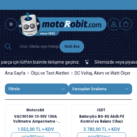
SAAT 15.0
2500 TL ÜZERİ MNG-DHL KARGO ÜCRETSİZ
Hızlı Ara
çin lütfen bizimle iletişime geçiniz.
Sitemizde veya piyasada bu
Ana Sayfa
Ölçü ve Test Aletleri
DC Voltaj, Akım ve Watt Ölçer
Filtrele
Varsayılan Sıralama
Motorobit
ISDT
VAC9010H 10-90V 100A
BatteryGo BG-8S Akıllı Pil
Voltmetre Ampermetre -
Kontrol ve Balans Cihazı
Batarya Kapasite Yöneticisi
1.552,00
TL + KDV
3.783,00
TL + KDV