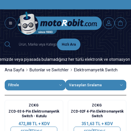
SAAT 15.0
2500 TL ÜZERİ MNG-DHL KARGO ÜCRETSİZ
Hızlı Ara
 veya piyasada bulamadığınız her türlü elektronik ve otomasyon yedek par
Ana Sayfa
Butonlar ve Switchler
Elektromanyetik Switch
Filtrele
Varsayılan Sıralama
ZCKG
ZCKG
ZCD-03 6-Pin Elektromanyetik
ZCD-02F 4-Pin Elektromanyetik
Switch - Kutulu
Switch
472,88
TL + KDV
351,63
TL + KDV