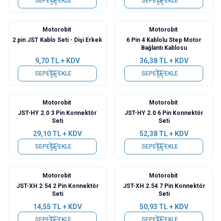
SEPETE EKLE
SEPETE EKLE
Motorobit
Motorobit
2 pin JST Kablo Seti - Dişi Erkek
6 Pin 4 Kablolu Step Motor
Bağlantı Kablosu
9,70
TL + KDV
36,38
TL + KDV
SEPETE EKLE
SEPETE EKLE
Motorobit
Motorobit
JST-HY 2.0 3 Pin Konnektör
JST-HY 2.0 6 Pin Konnektör
Seti
Seti
29,10
TL + KDV
52,38
TL + KDV
SEPETE EKLE
SEPETE EKLE
Motorobit
Motorobit
JST-XH 2.54 2 Pin Konnektör
JST-XH 2.54 7 Pin Konnektör
Seti
Seti
14,55
TL + KDV
50,93
TL + KDV
SEPETE EKLE
SEPETE EKLE