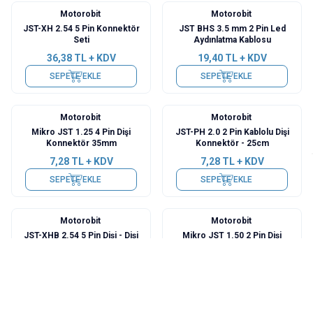
Motorobit
Motorobit
JST-XH 2.54 5 Pin Konnektör
JST BHS 3.5 mm 2 Pin Led
Seti
Aydınlatma Kablosu
36,38
TL + KDV
19,40
TL + KDV
SEPETE EKLE
SEPETE EKLE
Motorobit
Motorobit
Mikro JST 1.25 4 Pin Dişi
JST-PH 2.0 2 Pin Kablolu Dişi
Konnektör 35mm
Konnektör - 25cm
7,28
TL + KDV
7,28
TL + KDV
SEPETE EKLE
SEPETE EKLE
Motorobit
Motorobit
JST-XHB 2.54 5 Pin Dişi - Dişi
Mikro JST 1.50 2 Pin Dişi
Uzatma Kablosu - 50cm
Konnektör 18cm
29,10
TL + KDV
7,28
TL + KDV
SEPETE EKLE
SEPETE EKLE