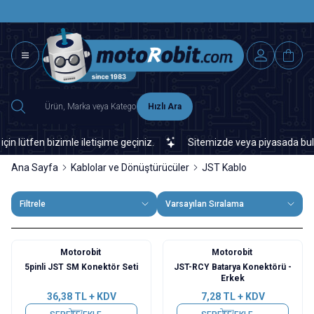
SAAT 15.0
2500 TL ÜZERİ MNG-DHL KARGO ÜCRETSİZ
Hızlı Ara
fen bizimle iletişime geçiniz.
Sitemizde veya piyasada bulamadığ
Ana Sayfa
Kablolar ve Dönüştürücüler
JST Kablo
Filtrele
Varsayılan Sıralama
Motorobit
Motorobit
5pinli JST SM Konektör Seti
JST-RCY Batarya Konektörü -
Erkek
36,38
TL + KDV
7,28
TL + KDV