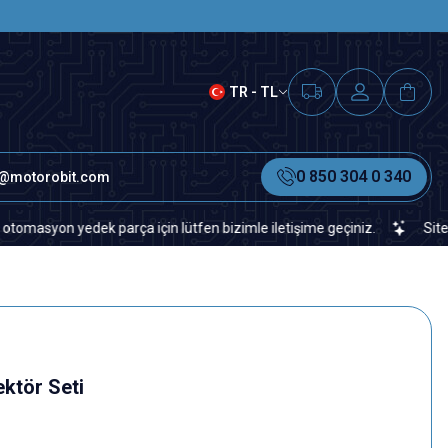
SAAT 15.00'A KADAR VERİLEN S
TR - TL
0 850 304 0 340
o@motorobit.com
on yedek parça için lütfen bizimle iletişime geçiniz.
Sitemizde v
ktör Seti