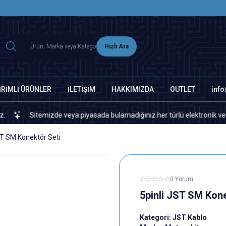
2500 TL ÜZERİ MNG-DHL KARGO ÜCRETSİZ
Hızlı Ara
İRİMLİ ÜRÜNLER
İLETİŞİM
HAKKIMIZDA
OUTLET
inf
Sitemizde veya piyasada bulamadığınız her türlü elektronik ve otomasy
ST SM Konektör Seti
0 Yorum
5pinli JST SM Kone
Kategori:
JST Kablo