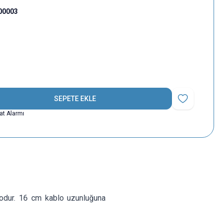
00003
SEPETE EKLE
Favoriye Ekle
yat Alarmı
blodur. 16 cm kablo uzunluğuna