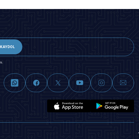
KAYDOL
m.