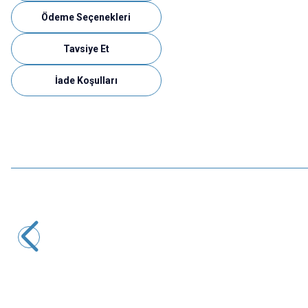
Ödeme Seçenekleri
Tavsiye Et
İade Koşulları
Motorobit
2 pin JST Kablo Seti - Dişi Erkek
9,70
TL + KDV
SEPETE EKLE