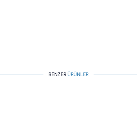
BENZER
ÜRÜNLER
Motorobit
JST-PH 2.0 2 Pin Kablolu Dişi Konnektör
3,88
TL + KDV
SEPETE EKLE