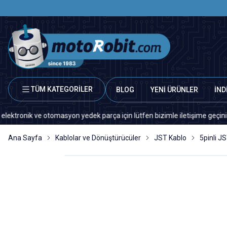
TÜM KATEGORİLER
BLOG
YENİ ÜRÜNLER
İND
ik ve otomasyon yedek parça için lütfen bizimle iletişime geçiniz.
Ana Sayfa
Kablolar ve Dönüştürücüler
JST Kablo
5pinli J