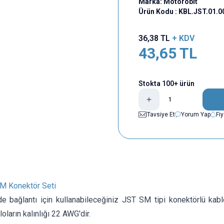
Marka:
Motorobit
Ürün Kodu :
KBL.JST.01.0
36,38
TL
+ KDV
43,65
TL
Stokta 100+ ürün
Tavsiye Et
Yorum Yap
Fi
SM Konektör Seti
zde bağlantı için kullanabileceğiniz JST SM tipi konektörlü ka
loların kalınlığı 22 AWG'dir.