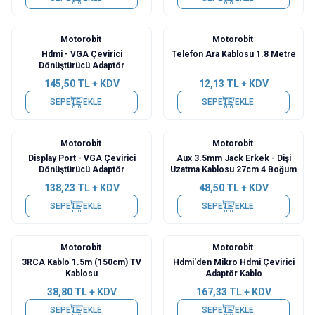
Motorobit
Motorobit
Hdmi - VGA Çevirici
Telefon Ara Kablosu 1.8 Metre
Dönüştürücü Adaptör
145,50
TL + KDV
12,13
TL + KDV
SEPETE EKLE
SEPETE EKLE
Motorobit
Motorobit
Display Port - VGA Çevirici
Aux 3.5mm Jack Erkek - Dişi
Dönüştürücü Adaptör
Uzatma Kablosu 27cm 4 Boğum
138,23
TL + KDV
48,50
TL + KDV
SEPETE EKLE
SEPETE EKLE
Motorobit
Motorobit
3RCA Kablo 1.5m (150cm) TV
Hdmi'den Mikro Hdmi Çevirici
Kablosu
Adaptör Kablo
38,80
TL + KDV
167,33
TL + KDV
SEPETE EKLE
SEPETE EKLE