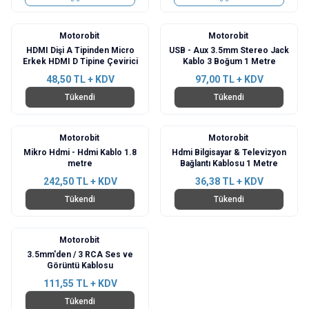
Motorobit
Motorobit
HDMI Dişi A Tipinden Micro
USB - Aux 3.5mm Stereo Jack
Erkek HDMI D Tipine Çevirici
Kablo 3 Boğum 1 Metre
48,50
TL + KDV
97,00
TL + KDV
Tükendi
Tükendi
Motorobit
Motorobit
Mikro Hdmi - Hdmi Kablo 1.8
Hdmi Bilgisayar & Televizyon
metre
Bağlantı Kablosu 1 Metre
242,50
TL + KDV
36,38
TL + KDV
Tükendi
Tükendi
Motorobit
3.5mm'den / 3 RCA Ses ve
Görüntü Kablosu
111,55
TL + KDV
Tükendi