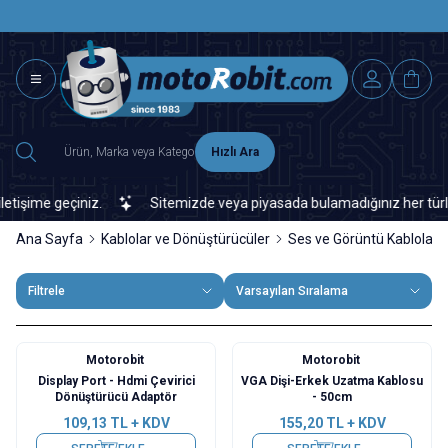
SAAT 15.0
2500 TL ÜZERİ MNG-DHL KARGO ÜCRETSİZ
Hızlı Ara
ime geçiniz.
Sitemizde veya piyasada bulamadığınız her türlü elek
Ana Sayfa
Kablolar ve Dönüştürücüler
Ses ve Görüntü Kabloları
Filtrele
Varsayılan Sıralama
Motorobit
Motorobit
Display Port - Hdmi Çevirici
VGA Dişi-Erkek Uzatma Kablosu
Dönüştürücü Adaptör
- 50cm
109,13
TL + KDV
155,20
TL + KDV