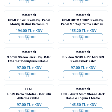
SEPETE EKLE
SEPETE EKLE
Motorobit
Motorobit
HDMI 2.0 4K Erkek-Dişi Panel
HDMI HDTV 1080P Erkek-Dişi
Montaj Uzatma Kablosu - 1
Panel Montaj Uzatma Kablosu -
Metre
1 Metre
194,00
TL + KDV
155,20
TL + KDV
SEPETE EKLE
SEPETE EKLE
Motorobit
Motorobit
3.5mm Stereo Jack - Dişi RJ45
S-Video SVHS 4-Pin Mini DIN
Ethernet Dönüştürücü Kablo -
Erkek-Erkek Kablo
30cm
97,00
TL + KDV
97,00
TL + KDV
SEPETE EKLE
SEPETE EKLE
TTAF
Motorobit
HDMI Kablo 3 Metre - Görüntü
USB - Aux 3.5mm Stereo Jack
Aktarma Kablosu
Kablo 4 Boğum 1 Metre
97,00
TL + KDV
145,50
TL + KDV
SEPETE EKLE
SEPETE EKLE