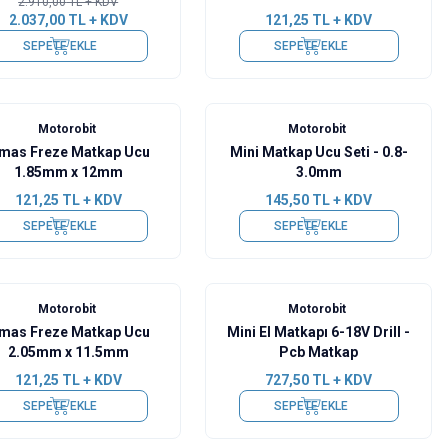
2.910,00
TL + KDV
2.037,00
TL + KDV
121,25
TL + KDV
SEPETE EKLE
SEPETE EKLE
Motorobit
Motorobit
lmas Freze Matkap Ucu
Mini Matkap Ucu Seti - 0.8-
1.85mm x 12mm
3.0mm
121,25
TL + KDV
145,50
TL + KDV
SEPETE EKLE
SEPETE EKLE
Motorobit
Motorobit
lmas Freze Matkap Ucu
Mini El Matkapı 6-18V Drill -
2.05mm x 11.5mm
Pcb Matkap
121,25
TL + KDV
727,50
TL + KDV
SEPETE EKLE
SEPETE EKLE