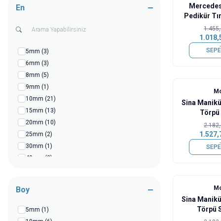
Mercedes
En
16mm
(1)
Pedikür Tır
17mm
(2)
1.455
18mm
(3)
1.018,
20mm
(17)
SEPE
5mm
(3)
22mm
(3)
6mm
(3)
25mm
(5)
8mm
(5)
30mm
(6)
9mm
(1)
%
30
Mo
35mm
(2)
10mm
(21)
Sina Manikü
40mm
(3)
15mm
(13)
Törpü 
50mm
(3)
20mm
(10)
2.182
1.527,
25mm
(2)
30mm
(1)
SEPE
40mm
(2)
50mm
(2)
%
30
Mo
Boy
Sina Manikü
Törpü 
5mm
(1)