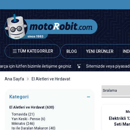
TÜM KATEGORİLER
BLOG
YENİ ÜRÜNLER
İND
n bizimle iletişime geçiniz.
Sitemizde veya piyasada bulamadığını
Ana Sayfa
El Aletleri ve Hırdavat
Kategori
El Aletleri ve Hırdavat
(630)
%
50
Mo
Tornavida
(21)
Elektrikli 
Yan Keski - Pense
(6)
Mıknatıs
(246)
Seti Ma
Isı ile Daralan Makaron
(40)