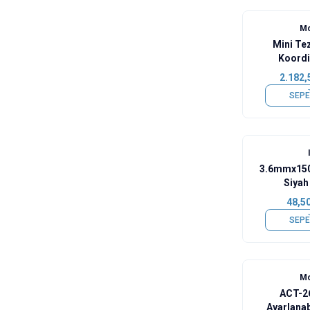
Mo
Mini Te
Koordi
2.182,
SEPE
3.6mmx150
Siyah
48,5
SEPE
Mo
ACT-26
Ayarlanab