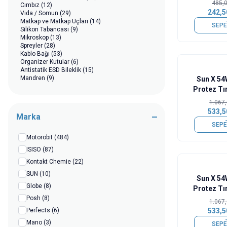
485,
Cımbız
(12)
242,5
Vida / Somun
(29)
Matkap ve Matkap Uçları
(14)
SEPE
Silikon Tabancası
(9)
Mikroskop
(13)
Spreyler
(28)
Kablo Bağı
(53)
Organizer Kutular
(6)
%
50
Antistatik ESD Bileklik
(15)
Mandren
(9)
Sun X 54W
Bant Çeşitleri
(9)
Protez Tı
Sıkma ve Sıyırma Penseleri
(16)
Elektronik Törpü Seti
(37)
1.067
Diğer El Aletleri
(67)
533,5
Marka
SEPE
Motorobit
(484)
ISISO
(87)
Kontakt Chemie
(22)
%
50
SUN
(10)
Sun X 54W
Globe
(8)
Protez Tı
Posh
(8)
1.067
Perfects
(6)
533,5
Mano
(3)
SEPE