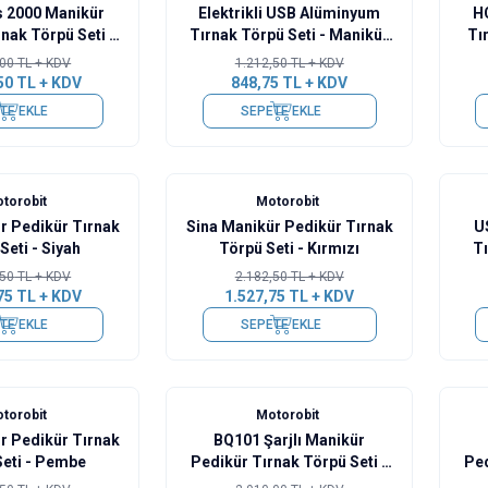
 2000 Manikür
Elektrikli USB Alüminyum
H
nak Törpü Seti -
Tırnak Törpü Seti - Manikür
Tı
Pembe
Pedikür
,00
TL + KDV
1.212,50
TL + KDV
50
TL + KDV
848,75
TL + KDV
TE EKLE
SEPETE EKLE
%
30
%
30
torobit
Motorobit
r Pedikür Tırnak
Sina Manikür Pedikür Tırnak
U
Seti - Siyah
Törpü Seti - Kırmızı
Tı
,50
TL + KDV
2.182,50
TL + KDV
75
TL + KDV
1.527,75
TL + KDV
TE EKLE
SEPETE EKLE
%
30
%
30
torobit
Motorobit
r Pedikür Tırnak
BQ101 Şarjlı Manikür
Seti - Pembe
Pedikür Tırnak Törpü Seti -
Ped
Beyaz