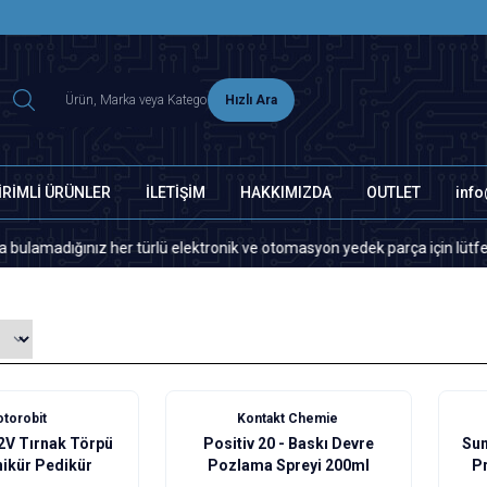
2500 TL ÜZERİ MNG-DHL KARGO ÜCRETSİZ
Hızlı Ara
İRİMLİ ÜRÜNLER
İLETİŞİM
HAKKIMIZDA
OUTLET
inf
z her türlü elektronik ve otomasyon yedek parça için lütfen bizimle ile
%
50
torobit
Kontakt Chemie
12V Tırnak Törpü
Positiv 20 - Baskı Devre
Sun
nikür Pedikür
Pozlama Spreyi 200ml
Pr