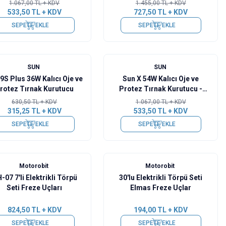
1.067,00
TL + KDV
1.455,00
TL + KDV
533,50
TL + KDV
727,50
TL + KDV
SEPETE EKLE
SEPETE EKLE
%
50
SUN
SUN
9S Plus 36W Kalıcı Oje ve
Sun X 54W Kalıcı Oje ve
rotez Tırnak Kurutucu
Protez Tırnak Kurutucu -
Pembe
630,50
TL + KDV
1.067,00
TL + KDV
315,25
TL + KDV
533,50
TL + KDV
SEPETE EKLE
SEPETE EKLE
Motorobit
Motorobit
-07 7'li Elektrikli Törpü
30'lu Elektrikli Törpü Seti
Seti Freze Uçları
Elmas Freze Uçlar
824,50
TL + KDV
194,00
TL + KDV
SEPETE EKLE
SEPETE EKLE