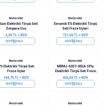
Motorobit
Motorobit
Kum Elektrikli Törpü Seti
Seramik 5'li Elektrikli Törpü
Zımpara Ucu
Seti Freze Uçları
2,43
TL + KDV
727,50
TL + KDV
SEPETE EKLE
SEPETE EKLE
Motorobit
Motorobit
'lı Elektrikli Törpü Seti
MRMJ-S037-002A 10'lu
Freze Uçlar
Elektrikli Törpü Seti Freze
Uçlar
169,75
TL + KDV
436,50
TL + KDV
SEPETE EKLE
SEPETE EKLE
%
30
Motorobit
Motorobit