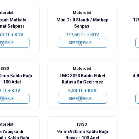
torobit
Motorobit
zgah Matkabı
Mini Drill Standı / Matkap
12
nat Sehpası
Sehpası
50
TL + KDV
727,50
TL + KDV
TE EKLE
SEPETE EKLE
ISISO
Motorobit
mm Kablo Bağı
LMC 3020 Kablo Etiket
4.
 - 100 Adet
Kutusu Su Geçirmez
0
TL + KDV
3,88
TL + KDV
TE EKLE
SEPETE EKLE
torobit
ISISO
 Yapışkanlı
9mmx920mm Kablo Bağı
ilir Kablo Bağı
Beyaz - 100 Adet