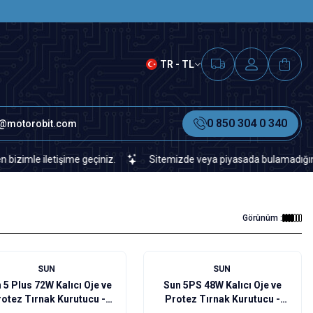
SAAT 15.00'A KADAR VERİLEN S
TR - TL
0 850 304 0 340
o@motorobit.com
tişime geçiniz.
Sitemizde veya piyasada bulamadığınız her türlü e
Görünüm :
%
50
SUN
SUN
 5 Plus 72W Kalıcı Oje ve
Sun 5PS 48W Kalıcı Oje ve
otez Tırnak Kurutucu -
Protez Tırnak Kurutucu -
Pembe
Beyaz