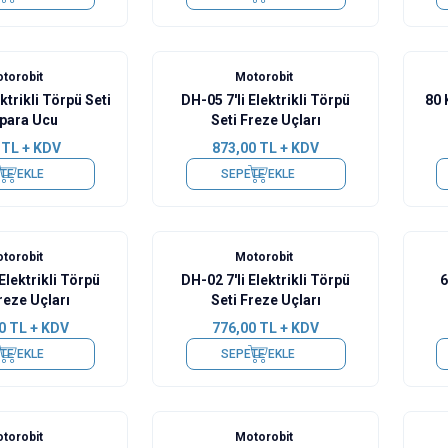
torobit
Motorobit
trikli Törpü Seti
DH-05 7'li Elektrikli Törpü
80 
para Ucu
Seti Freze Uçları
TL + KDV
873,00
TL + KDV
TE EKLE
SEPETE EKLE
torobit
Motorobit
Elektrikli Törpü
DH-02 7'li Elektrikli Törpü
6
reze Uçları
Seti Freze Uçları
0
TL + KDV
776,00
TL + KDV
TE EKLE
SEPETE EKLE
%
30
%
30
torobit
Motorobit