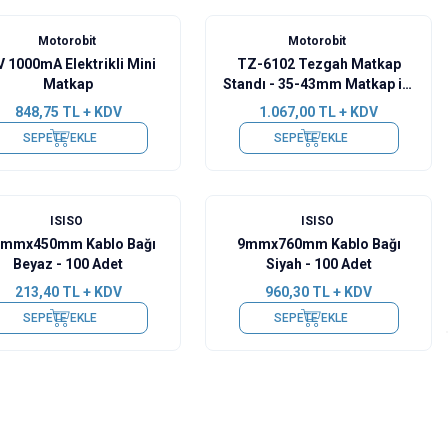
Motorobit
Motorobit
V 1000mA Elektrikli Mini
TZ-6102 Tezgah Matkap
Matkap
Standı - 35-43mm Matkap ile
Uyumlu
848,75
TL + KDV
1.067,00
TL + KDV
SEPETE EKLE
SEPETE EKLE
ISISO
ISISO
8mmx450mm Kablo Bağı
9mmx760mm Kablo Bağı
Beyaz - 100 Adet
Siyah - 100 Adet
213,40
TL + KDV
960,30
TL + KDV
SEPETE EKLE
SEPETE EKLE