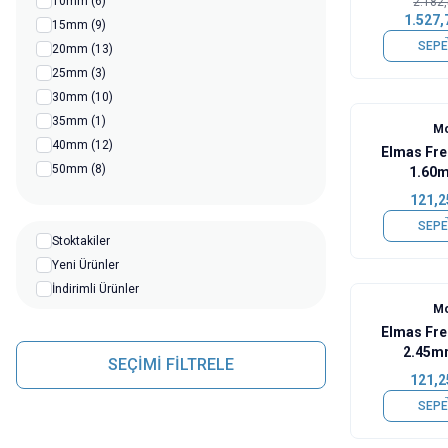
10mm
(6)
2.182
1.527,
15mm
(9)
SEPE
20mm
(13)
25mm
(3)
30mm
(10)
35mm
(1)
Mo
40mm
(12)
Elmas Fr
50mm
(8)
1.60
121,2
SEPE
Stoktakiler
Yeni Ürünler
İndirimli Ürünler
Mo
Elmas Fr
2.45m
SEÇİMİ FİLTRELE
121,2
SEPE