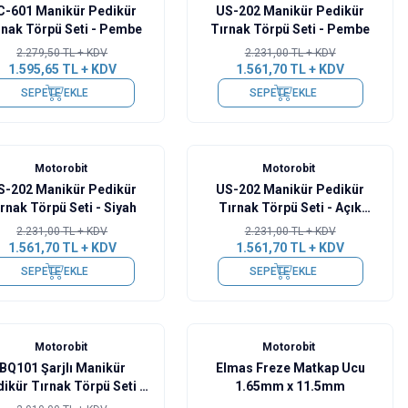
C-601 Manikür Pedikür
US-202 Manikür Pedikür
rnak Törpü Seti - Pembe
Tırnak Törpü Seti - Pembe
2.279,50
TL + KDV
2.231,00
TL + KDV
1.595,65
TL + KDV
1.561,70
TL + KDV
SEPETE EKLE
SEPETE EKLE
%
30
Motorobit
Motorobit
S-202 Manikür Pedikür
US-202 Manikür Pedikür
rnak Törpü Seti - Siyah
Tırnak Törpü Seti - Açık
Pembe
2.231,00
TL + KDV
2.231,00
TL + KDV
1.561,70
TL + KDV
1.561,70
TL + KDV
SEPETE EKLE
SEPETE EKLE
Motorobit
Motorobit
BQ101 Şarjlı Manikür
Elmas Freze Matkap Ucu
ikür Tırnak Törpü Seti -
1.65mm x 11.5mm
Pembe