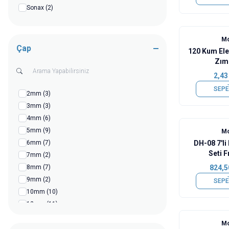
Sonax
(2)
Mo
Çap
120 Kum Elek
Zım
2,43
SEPE
2mm
(3)
3mm
(3)
4mm
(6)
5mm
(9)
Mo
6mm
(7)
DH-08 7'li 
Seti F
7mm
(2)
8mm
(7)
824,5
9mm
(2)
SEPE
10mm
(10)
12mm
(11)
14mm
(1)
%
30
Mo
15mm
(11)