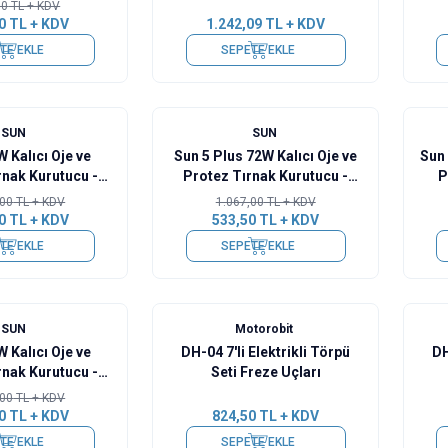
00
TL + KDV
0
TL + KDV
1.242,09
TL + KDV
TE EKLE
SEPETE EKLE
%
50
%
50
SUN
SUN
 Kalıcı Oje ve
Sun 5 Plus 72W Kalıcı Oje ve
Sun 
rnak Kurutucu -
Protez Tırnak Kurutucu -
P
Mavi
Rose Gold
,00
TL + KDV
1.067,00
TL + KDV
0
TL + KDV
533,50
TL + KDV
TE EKLE
SEPETE EKLE
SUN
Motorobit
 Kalıcı Oje ve
DH-04 7'li Elektrikli Törpü
DH
rnak Kurutucu -
Seti Freze Uçları
Gümüş
,00
TL + KDV
0
TL + KDV
824,50
TL + KDV
TE EKLE
SEPETE EKLE