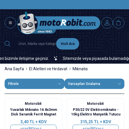
SAAT 15.0
2500 TL ÜZERİ MNG-DHL KARGO ÜCRETSİZ
Hızlı Ara
imle iletişime geçiniz.
Sitemizde veya piyasada bulamadığınız her
Ana Sayfa
El Aletleri ve Hırdavat
Mıknatıs
Filtrele
Varsayılan Sıralama
Motorobit
Motorobit
Yuvarlak Mıknatıs 16.8x3mm
P30/22 5V Elektromıknatıs -
Disk Seramik Ferrit Magnet
10kg Elektro Manyetik Tutucu
3,40
TL + KDV
315,25
TL + KDV