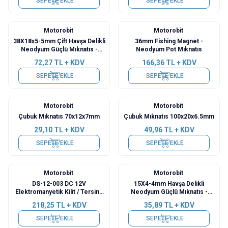
SEPETE EKLE
SEPETE EKLE
Motorobit
Motorobit
38X18x5-5mm Çift Havşa Delikli
36mm Fishing Magnet -
Neodyum Güçlü Mıknatıs -
Neodyum Pot Mıknatıs
Neodim Magnet
72,27
TL + KDV
166,36
TL + KDV
SEPETE EKLE
SEPETE EKLE
Motorobit
Motorobit
Çubuk Mıknatıs 70x12x7mm
Çubuk Mıknatıs 100x20x6.5mm
29,10
TL + KDV
49,96
TL + KDV
SEPETE EKLE
SEPETE EKLE
Motorobit
Motorobit
DS-12-003 DC 12V
15X4-4mm Havşa Delikli
Elektromanyetik Kilit / Tersine
Neodyum Güçlü Mıknatıs -
Elektromıknatıs
Neodim Magnet
218,25
TL + KDV
35,89
TL + KDV
SEPETE EKLE
SEPETE EKLE