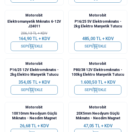
Motorobit
Motorobit
%
20
Elektromanyetik Mıknatıs 6-12V
P16/25 5V Elektromıknatıs -
J24011
2kg Elektro Manyetik Tutucu
206,13
TL + KDV
164,90
TL + KDV
485,00
TL + KDV
SEPETE EKLE
SEPETE EKLE
Motorobit
Motorobit
P16/25 12V Elektromıknatıs -
P80/38 12V Elektromıknatıs -
2kg Elektro Manyetik Tutucu
100kg Elektro Manyetik Tutucu
354,05
TL + KDV
1.600,50
TL + KDV
SEPETE EKLE
SEPETE EKLE
Motorobit
Motorobit
10X10mm Neodyum Güçlü
20X5mm Neodyum Güçlü
Mıknatıs - Neodim Magnet
Mıknatıs - Neodim Magnet
26,68
TL + KDV
47,05
TL + KDV