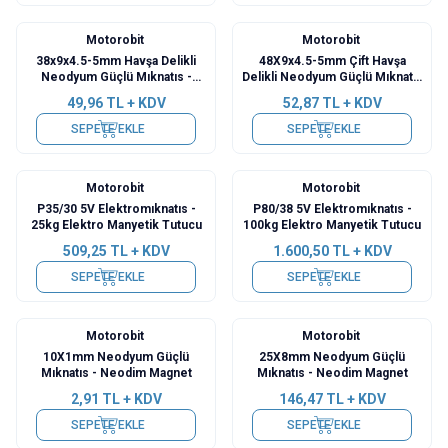
Motorobit
Motorobit
38x9x4.5-5mm Havşa Delikli
48X9x4.5-5mm Çift Havşa
Neodyum Güçlü Mıknatıs -
Delikli Neodyum Güçlü Mıknatıs
Neodim Magnet
- Neodim Magnet
49,96
TL + KDV
52,87
TL + KDV
SEPETE EKLE
SEPETE EKLE
Motorobit
Motorobit
P35/30 5V Elektromıknatıs -
P80/38 5V Elektromıknatıs -
25kg Elektro Manyetik Tutucu
100kg Elektro Manyetik Tutucu
509,25
TL + KDV
1.600,50
TL + KDV
SEPETE EKLE
SEPETE EKLE
Motorobit
Motorobit
10X1mm Neodyum Güçlü
25X8mm Neodyum Güçlü
Mıknatıs - Neodim Magnet
Mıknatıs - Neodim Magnet
2,91
TL + KDV
146,47
TL + KDV
SEPETE EKLE
SEPETE EKLE