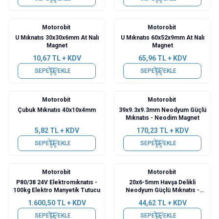
Motorobit
Motorobit
U Mıknatıs 30x30x6mm At Nalı
U Mıknatıs 60x52x9mm At Nalı
Magnet
Magnet
10,67
TL + KDV
65,96
TL + KDV
SEPETE EKLE
SEPETE EKLE
Motorobit
Motorobit
Çubuk Mıknatıs 40x10x4mm
39x9.3x9.3mm Neodyum Güçlü
Mıknatıs - Neodim Magnet
5,82
TL + KDV
170,23
TL + KDV
SEPETE EKLE
SEPETE EKLE
Motorobit
Motorobit
P80/38 24V Elektromıknatıs -
20x6-5mm Havşa Delikli
100kg Elektro Manyetik Tutucu
Neodyum Güçlü Mıknatıs -
Neodim Magnet
1.600,50
TL + KDV
44,62
TL + KDV
SEPETE EKLE
SEPETE EKLE