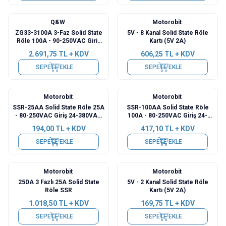
Q&W
Motorobit
ZG33-3100A 3-Faz Solid State
5V - 8 Kanal Solid State Röle
Röle 100A - 90-250VAC Giriş
Kartı (5V 2A)
90-480VAC Çıkış
2.691,75
TL + KDV
606,25
TL + KDV
SEPETE EKLE
SEPETE EKLE
Motorobit
Motorobit
SSR-25AA Solid State Röle 25A
SSR-100AA Solid State Röle
- 80-250VAC Giriş 24-380VAC
100A - 80-250VAC Giriş 24-
Çıkış
380VAC Çıkış
194,00
TL + KDV
417,10
TL + KDV
SEPETE EKLE
SEPETE EKLE
Motorobit
Motorobit
25DA 3 Fazlı 25A Solid State
5V - 2 Kanal Solid State Röle
Röle SSR
Kartı (5V 2A)
1.018,50
TL + KDV
169,75
TL + KDV
SEPETE EKLE
SEPETE EKLE