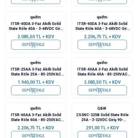
qwifm
qwifm
ITSR-40DA 3-Faz Akıllı Solid
ITSR-60DA 3-Faz Akıllı Solid
State Röle 40A - 3-48VDC Giriş
State Röle 60A - 3-48VDC Giriş
24-600VAC Çıkış
24-600VAC Çıkış
2.085,50
TL + KDV
2.206,75
TL + KDV
SEPETE EKLE
SEPETE EKLE
qwifm
qwifm
ITSR-25AA 3-Faz Akıllı Solid
ITSR-40AA 3-Faz Akıllı Solid
State Röle 25A - 85-250VAC
State Röle 40A - 85-250VAC
Giriş 24-600VAC Çıkış
Giriş 24-600VAC Çıkış
1.940,00
TL + KDV
2.085,50
TL + KDV
SEPETE EKLE
SEPETE EKLE
qwifm
Q&W
ITSR-60AA 3-Faz Akıllı Solid
ZG3NC-325B Solid State Röle
State Röle 60A - 85-250VAC
25A - 3-32VDC Giriş 90-
Giriş 24-600VAC Çıkış
480VAC Çıkış
2.206,75
TL + KDV
291,00
TL + KDV
SEPETE EKLE
SEPETE EKLE