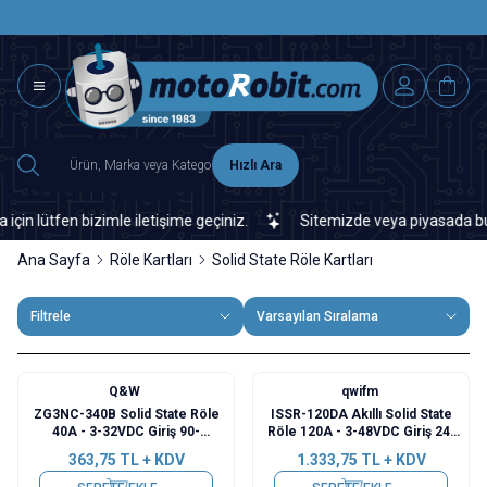
SAAT 15.0
2500 TL ÜZERİ MNG-DHL KARGO ÜCRETSİZ
Hızlı Ara
lütfen bizimle iletişime geçiniz.
Sitemizde veya piyasada bulamad
Ana Sayfa
Röle Kartları
Solid State Röle Kartları
Filtrele
Varsayılan Sıralama
Q&W
qwifm
ZG3NC-340B Solid State Röle
ISSR-120DA Akıllı Solid State
40A - 3-32VDC Giriş 90-
Röle 120A - 3-48VDC Giriş 24-
480VAC Çıkış
480VAC Çıkış
363,75
TL + KDV
1.333,75
TL + KDV