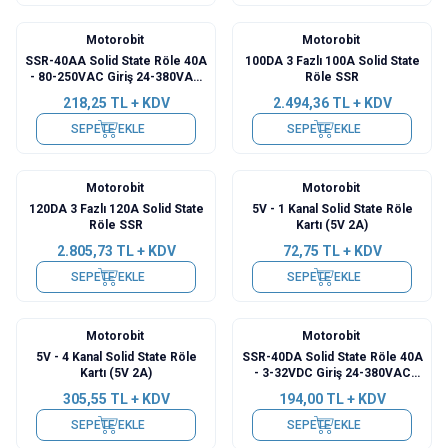
Motorobit
Motorobit
SSR-40AA Solid State Röle 40A
100DA 3 Fazlı 100A Solid State
- 80-250VAC Giriş 24-380VAC
Röle SSR
Çıkış
218,25
TL + KDV
2.494,36
TL + KDV
SEPETE EKLE
SEPETE EKLE
Motorobit
Motorobit
120DA 3 Fazlı 120A Solid State
5V - 1 Kanal Solid State Röle
Röle SSR
Kartı (5V 2A)
2.805,73
TL + KDV
72,75
TL + KDV
SEPETE EKLE
SEPETE EKLE
Motorobit
Motorobit
5V - 4 Kanal Solid State Röle
SSR-40DA Solid State Röle 40A
Kartı (5V 2A)
- 3-32VDC Giriş 24-380VAC
Çıkış
305,55
TL + KDV
194,00
TL + KDV
SEPETE EKLE
SEPETE EKLE