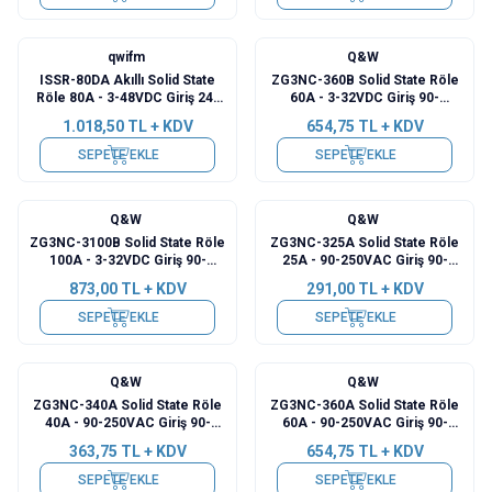
qwifm
Q&W
ISSR-80DA Akıllı Solid State
ZG3NC-360B Solid State Röle
Röle 80A - 3-48VDC Giriş 24-
60A - 3-32VDC Giriş 90-
480VAC Çıkış
480VAC Çıkış
1.018,50
TL + KDV
654,75
TL + KDV
SEPETE EKLE
SEPETE EKLE
Q&W
Q&W
ZG3NC-3100B Solid State Röle
ZG3NC-325A Solid State Röle
100A - 3-32VDC Giriş 90-
25A - 90-250VAC Giriş 90-
480VAC Çıkış
480VAC Çıkış
873,00
TL + KDV
291,00
TL + KDV
SEPETE EKLE
SEPETE EKLE
Q&W
Q&W
ZG3NC-340A Solid State Röle
ZG3NC-360A Solid State Röle
40A - 90-250VAC Giriş 90-
60A - 90-250VAC Giriş 90-
480VAC Çıkış
480VAC Çıkış
363,75
TL + KDV
654,75
TL + KDV
SEPETE EKLE
SEPETE EKLE