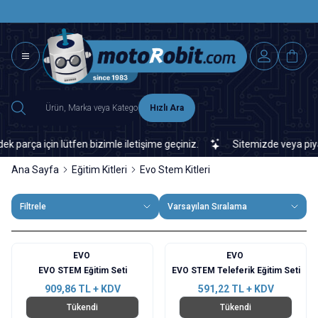
SAAT 15.0
2500 TL ÜZERİ MNG-DHL KARGO ÜCRETSİZ
Hızlı Ara
ça için lütfen bizimle iletişime geçiniz.
Sitemizde veya piyasada
Ana Sayfa
Eğitim Kitleri
Evo Stem Kitleri
Filtrele
Varsayılan Sıralama
EVO
EVO
EVO STEM Eğitim Seti
EVO STEM Teleferik Eğitim Seti
909,86
TL + KDV
591,22
TL + KDV
Tükendi
Tükendi