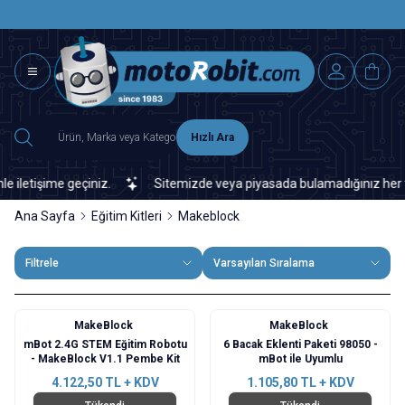
SAAT 15.0
2500 TL ÜZERİ MNG-DHL KARGO ÜCRETSİZ
Hızlı Ara
etişime geçiniz.
Sitemizde veya piyasada bulamadığınız her türlü 
Ana Sayfa
Eğitim Kitleri
Makeblock
Filtrele
Varsayılan Sıralama
MakeBlock
MakeBlock
mBot 2.4G STEM Eğitim Robotu
6 Bacak Eklenti Paketi 98050 -
- MakeBlock V1.1 Pembe Kit
mBot ile Uyumlu
4.122,50
TL + KDV
1.105,80
TL + KDV