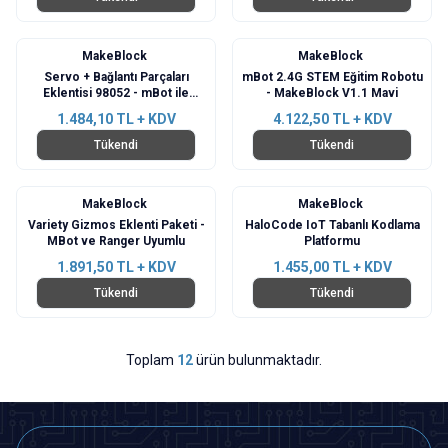
MakeBlock
MakeBlock
Servo + Bağlantı Parçaları
mBot 2.4G STEM Eğitim Robotu
Eklentisi 98052 - mBot ile
- MakeBlock V1.1 Mavi
Uyumlu
1.484,10
TL + KDV
4.122,50
TL + KDV
Tükendi
Tükendi
MakeBlock
MakeBlock
Variety Gizmos Eklenti Paketi -
HaloCode IoT Tabanlı Kodlama
MBot ve Ranger Uyumlu
Platformu
1.891,50
TL + KDV
1.455,00
TL + KDV
Tükendi
Tükendi
Toplam
12
ürün bulunmaktadır.