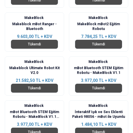
Tükendi
Tükendi
MakeBlock
MakeBlock
Makeblock mBot Ranger -
MakeBlock mBot2 Eğitim
Bluetooth
Robotu
9.603,00
TL + KDV
7.784,25
TL + KDV
Tükendi
Tükendi
MakeBlock
MakeBlock
Makeblock Ultimate Robot Kit
mBot Bluetooth STEM Eğitim
V2.0
Robotu - MakeBlock V1.1
21.582,50
TL + KDV
3.977,00
TL + KDV
Tükendi
Tükendi
MakeBlock
MakeBlock
mBot Bluetooth STEM Eğitim
İnteraktif Işık ve Ses Eklenti
Robotu - MakeBlock V1.1
Paketi 98056 - mBot ile Uyumlu
Pembe Kit
3.977,00
TL + KDV
1.484,10
TL + KDV
Tükendi
Tükendi