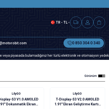
SAAT 15.00'A KADAR VERİLEN S
TR - TL
0 850 304 0 340
o@motorobit.com
sada bulamadığınız her türlü elektronik ve otomasyon yedek parça için l
Görünüm :
LilyGO
LilyGO
Display-S3 V1.0 AMOLED
T-Display-S3 V2.0 AMOLED
.91" Dokunmatik Ekran
1.91" Ekran Geliştirme Kartı -
eliştirme Kartı - Kutulu
Lehimsiz