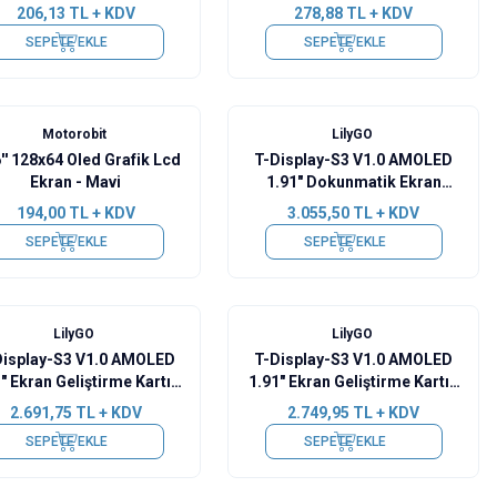
206,13
TL + KDV
278,88
TL + KDV
SEPETE EKLE
SEPETE EKLE
Yeni
Motorobit
LilyGO
'' 128x64 Oled Grafik Lcd
T-Display-S3 V1.0 AMOLED
Ekran - Mavi
1.91" Dokunmatik Ekran
Geliştirme Kartı - Lehimsiz
194,00
TL + KDV
3.055,50
TL + KDV
SEPETE EKLE
SEPETE EKLE
LilyGO
LilyGO
Display-S3 V1.0 AMOLED
T-Display-S3 V1.0 AMOLED
" Ekran Geliştirme Kartı -
1.91" Ekran Geliştirme Kartı -
Lehimsiz
Lehimli
2.691,75
TL + KDV
2.749,95
TL + KDV
SEPETE EKLE
SEPETE EKLE