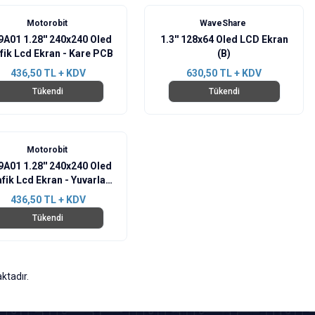
Motorobit
WaveShare
A01 1.28'' 240x240 Oled
1.3'' 128x64 Oled LCD Ekran
fik Lcd Ekran - Kare PCB
(B)
436,50
TL + KDV
630,50
TL + KDV
Tükendi
Tükendi
Motorobit
A01 1.28'' 240x240 Oled
fik Lcd Ekran - Yuvarlak
PCB
436,50
TL + KDV
Tükendi
ktadır.