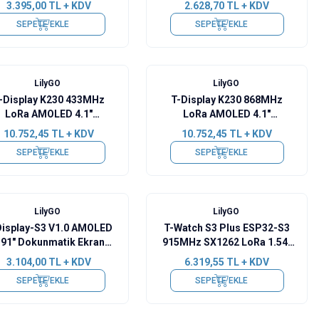
3.395,00
TL + KDV
2.628,70
TL + KDV
SEPETE EKLE
SEPETE EKLE
Yeni
LilyGO
LilyGO
-Display K230 433MHz
T-Display K230 868MHz
LoRa AMOLED 4.1"
LoRa AMOLED 4.1"
unmatik Ekran Kameralı
Dokunmatik Ekran Kameralı
10.752,45
TL + KDV
10.752,45
TL + KDV
Geliştirme Kartı
Geliştirme Kartı
SEPETE EKLE
SEPETE EKLE
LilyGO
LilyGO
Display-S3 V1.0 AMOLED
T-Watch S3 Plus ESP32-S3
.91" Dokunmatik Ekran
915MHz SX1262 LoRa 1.54"
liştirme Kartı - Lehimli
LCD Akıllı Saat
3.104,00
TL + KDV
6.319,55
TL + KDV
SEPETE EKLE
SEPETE EKLE