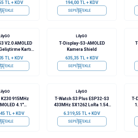
55
TL + KDV
194,00
TL + KDV
TE EKLE
SEPETE EKLE
LilyGO
LilyGO
-S3 V2.0 AMOLED
T-Display-S3-AMOLED
T
Geliştirme Kartı -
Kamera Shield
ehimli
Dok
05
TL + KDV
635,35
TL + KDV
TE EKLE
SEPETE EKLE
Yeni
LilyGO
LilyGO
y K230 915MHz
T-Watch S3 Plus ESP32-S3
T-
MOLED 4.1"
433MHz SX1262 LoRa 1.54"
1
 Ekran Kameralı
LCD Akıllı Saat
Ge
,45
TL + KDV
6.319,55
TL + KDV
tirme Kartı
TE EKLE
SEPETE EKLE