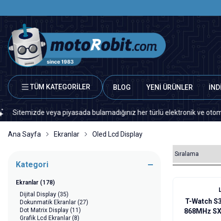
TÜM KATEGORİLER
BLOG
YENİ ÜRÜNLER
İND
zde veya piyasada bulamadığınız her türlü elektronik ve otomasyon yedek
Ana Sayfa
Ekranlar
Oled Lcd Display
Kategori
Ekranlar
(178)
Dijital Display
(35)
T-Watch S
Dokunmatik Ekranlar
(27)
Dot Matrix Display
(11)
868MHz SX
Grafik Lcd Ekranlar
(8)
LCD A