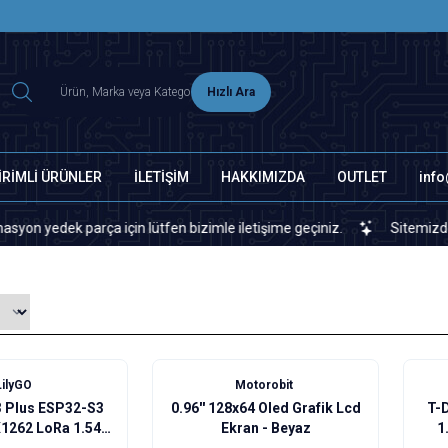
2500 TL ÜZERİ MNG-DHL KARGO ÜCRETSİZ
Hızlı Ara
İRİMLİ ÜRÜNLER
İLETİŞİM
HAKKIMIZDA
OUTLET
inf
 parça için lütfen bizimle iletişime geçiniz.
Sitemizde veya piya
Yeni
LilyGO
Motorobit
3 Plus ESP32-S3
0.96'' 128x64 Oled Grafik Lcd
T-
1262 LoRa 1.54"
Ekran - Beyaz
1
kıllı Saat
G