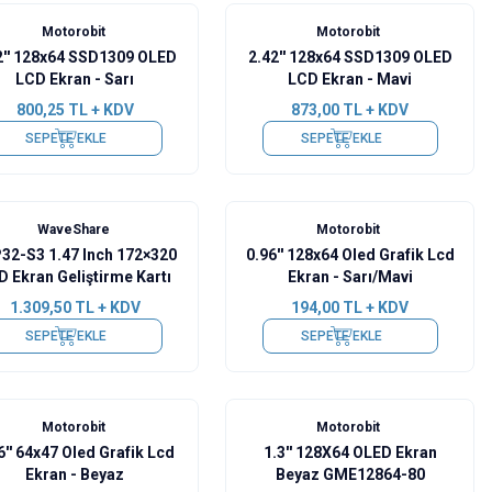
Yeni
Motorobit
Motorobit
2'' 128x64 SSD1309 OLED
2.42'' 128x64 SSD1309 OLED
LCD Ekran - Sarı
LCD Ekran - Mavi
800,25
TL + KDV
873,00
TL + KDV
SEPETE EKLE
SEPETE EKLE
WaveShare
Motorobit
32-S3 1.47 Inch 172×320
0.96'' 128x64 Oled Grafik Lcd
D Ekran Geliştirme Kartı
Ekran - Sarı/Mavi
1.309,50
TL + KDV
194,00
TL + KDV
SEPETE EKLE
SEPETE EKLE
Motorobit
Motorobit
6'' 64x47 Oled Grafik Lcd
1.3'' 128X64 OLED Ekran
Ekran - Beyaz
Beyaz GME12864-80