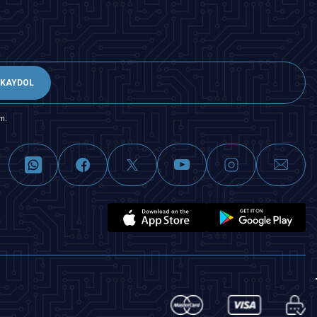
KAYDOL
m.