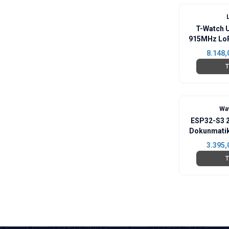
T-Watch 
915MHz LoR
& GNSS
8.148,
T
Wa
ESP32-S3 
Dokunmatik
3.395,
T