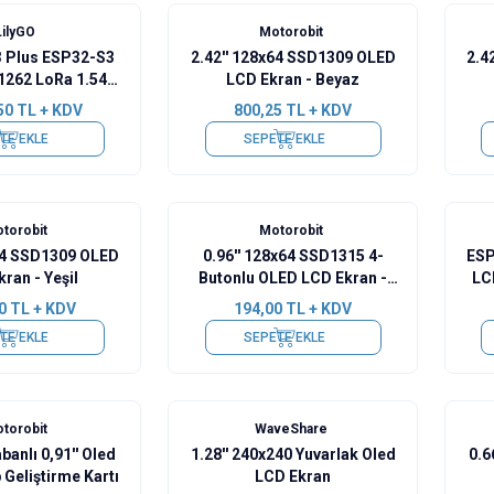
LilyGO
Motorobit
3 Plus ESP32-S3
2.42'' 128x64 SSD1309 OLED
2.4
1262 LoRa 1.54"
LCD Ekran - Beyaz
kıllı Saat
50
TL + KDV
800,25
TL + KDV
TE EKLE
SEPETE EKLE
Yeni
Yeni
torobit
Motorobit
x64 SSD1309 OLED
0.96'' 128x64 SSD1315 4-
ESP
ran - Yeşil
Butonlu OLED LCD Ekran -
LC
Beyaz
0
TL + KDV
194,00
TL + KDV
TE EKLE
SEPETE EKLE
torobit
WaveShare
anlı 0,91'' Oled
1.28'' 240x240 Yuvarlak Oled
0.6
Geliştirme Kartı
LCD Ekran