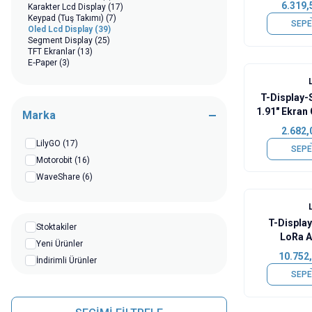
6.319,
Karakter Lcd Display
(17)
Keypad (Tuş Takımı)
(7)
SEPE
Oled Lcd Display
(39)
Segment Display
(25)
TFT Ekranlar
(13)
E‑Paper
(3)
Yeni
T-Display
1.91" Ekran 
Marka
L
2.682,
LilyGO
(17)
SEPE
Motorobit
(16)
WaveShare
(6)
T-Displa
Stoktakiler
LoRa A
Yeni Ürünler
Dokunmatik
10.752
İndirimli Ürünler
Geliş
SEPE