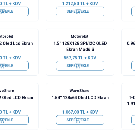
0
TL + KDV
1.212,50
TL + KDV
TE EKLE
SEPETE EKLE
torobit
Motorobit
32 Oled Lcd Ekran
1.5'' 128X128 SPI/I2C OLED
0.96
Ekran Modülü
0
TL + KDV
557,75
TL + KDV
TE EKLE
SEPETE EKLE
Yeni
veShare
WaveShare
32 Oled LCD Ekran
1.54'' 128x64 Oled LCD Ekran
T-
1.91
0
TL + KDV
1.067,00
TL + KDV
TE EKLE
SEPETE EKLE