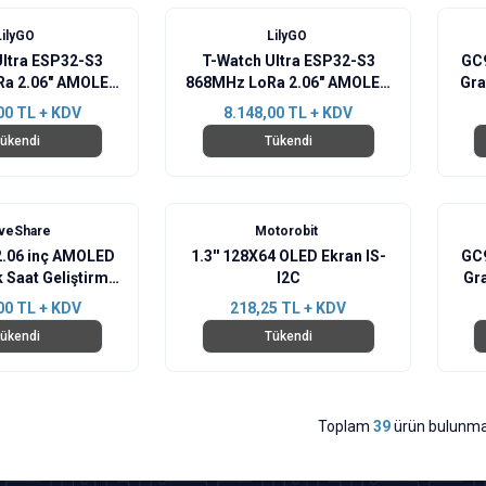
Yeni
LilyGO
LilyGO
Ultra ESP32-S3
T-Watch Ultra ESP32-S3
GC9
a 2.06" AMOLED
868MHz LoRa 2.06" AMOLED
Gra
 Akıllı Saat
& GNSS Akıllı Saat
00
TL + KDV
8.148,00
TL + KDV
ükendi
Tükendi
veShare
Motorobit
2.06 inç AMOLED
1.3'' 128X64 OLED Ekran IS-
GC9
 Saat Geliştirme
I2C
Gra
Ekranı
00
TL + KDV
218,25
TL + KDV
ükendi
Tükendi
Toplam
39
ürün bulunma