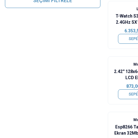
SEÇİMİ FİLTRELE
Yeni
T-Watch S
2.4GHz SX
LCD A
6.353,
SEPE
Mo
2.42'' 128
LCD Ek
873,0
SEPE
Mo
Esp8266 Tab
Ekran 32Mb 