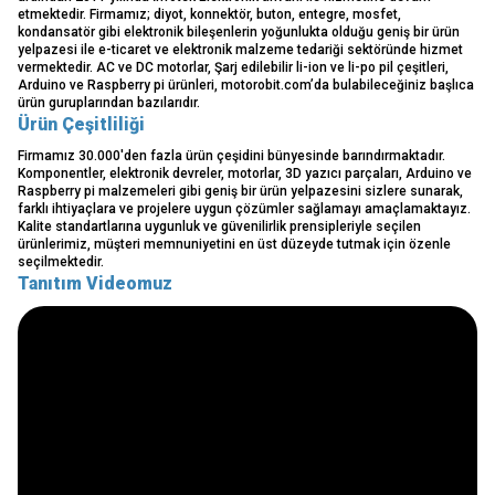
etmektedir. Firmamız; diyot, konnektör, buton, entegre, mosfet,
kondansatör gibi elektronik bileşenlerin yoğunlukta olduğu geniş bir ürün
yelpazesi ile e-ticaret ve elektronik malzeme tedariği sektöründe hizmet
vermektedir. AC ve DC motorlar, Şarj edilebilir li-ion ve li-po pil çeşitleri,
Arduino ve Raspberry pi ürünleri, motorobit.com’da bulabileceğiniz başlıca
ürün guruplarından bazılarıdır.
Ürün Çeşitliliği
Firmamız 30.000'den fazla ürün çeşidini bünyesinde barındırmaktadır.
Komponentler, elektronik devreler, motorlar, 3D yazıcı parçaları, Arduino ve
Raspberry pi malzemeleri gibi geniş bir ürün yelpazesini sizlere sunarak,
farklı ihtiyaçlara ve projelere uygun çözümler sağlamayı amaçlamaktayız.
Kalite standartlarına uygunluk ve güvenilirlik prensipleriyle seçilen
ürünlerimiz, müşteri memnuniyetini en üst düzeyde tutmak için özenle
seçilmektedir.
Tanıtım Videomuz