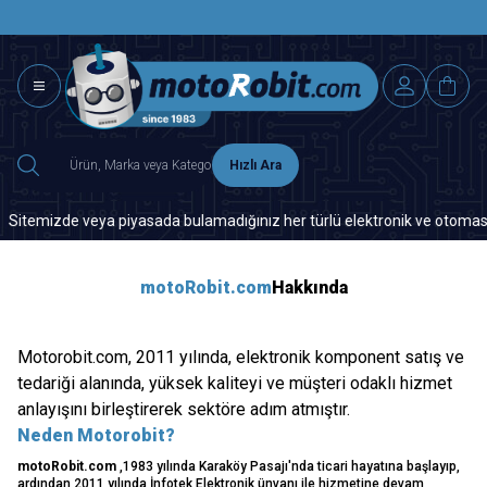
SAAT 15.0
2500 TL ÜZERİ MNG-DHL KARGO ÜCRETSİZ
Hızlı Ara
mizde veya piyasada bulamadığınız her türlü elektronik ve otomasyon yed
motoRobit.com
Hakkında
Motorobit.com, 2011 yılında, elektronik komponent satış ve
tedariği alanında, yüksek kaliteyi ve müşteri odaklı hizmet
anlayışını birleştirerek sektöre adım atmıştır.
Neden Motorobit?
motoRobit.com
,1983 yılında Karaköy Pasajı'nda ticari hayatına başlayıp,
ardından 2011 yılında İnfotek Elektronik ünvanı ile hizmetine devam