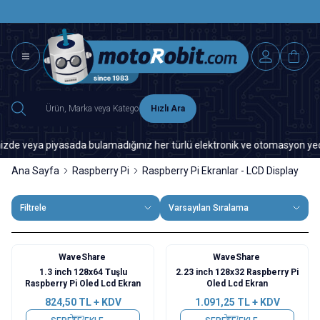
SAAT 15.0
2500 TL ÜZERİ MNG-DHL KARGO ÜCRETSİZ
Hızlı Ara
 veya piyasada bulamadığınız her türlü elektronik ve otomasyon yedek pa
Ana Sayfa
Raspberry Pi
Raspberry Pi Ekranlar - LCD Display
Filtrele
Varsayılan Sıralama
WaveShare
WaveShare
1.3 inch 128x64 Tuşlu
2.23 inch 128x32 Raspberry Pi
Raspberry Pi Oled Lcd Ekran
Oled Lcd Ekran
824,50
TL + KDV
1.091,25
TL + KDV