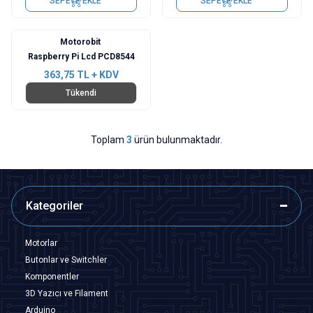
SEPETE EKLE
SEPETE EKLE
Motorobit
Raspberry Pi Lcd PCD8544
363,75
TL + KDV
Tükendi
Toplam
3
ürün bulunmaktadır.
Kategoriler
Motorlar
Butonlar ve Switchler
Komponentler
3D Yazıcı ve Filament
Arduino