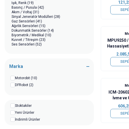
121,2
Işık, Renk
(19)
Basınç / Pusula
(42)
SEPE
Akım / Voltaj
(31)
Sinyal Jeneratör Modülleri
(28)
Gaz Sensörleri
(41)
Ağırlık Sensörleri
(15)
Dokunmatik Sensörler
(14)
Mo
Biyometrik / Medikal
(10)
Kuvvet / Titreşim
(23)
MPU9250 /
Ses Sensörleri
(52)
Hassasiyet
Lazer
(27)
Manyetik / Enkoder
(64)
2.085,
Civalı Sensörler
(5)
SEPE
Diğer Sensörler
(43)
Marka
Motorobit
(10)
DFRobot
(2)
Mo
ICM-20602
İvme ve
Stoktakiler
606,2
Yeni Ürünler
SEPE
İndirimli Ürünler