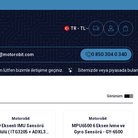
SAAT 15.00'A KADAR VERİLEN S
TR - TL
0 850 304 0 340
o@motorobit.com
bizimle iletişime geçiniz.
Sitemizde veya piyasada bulamadığınız 
Görünüm :
Motorobit
Motorobit
9 Eksenli IMU Sensörü
MPU6500 6 Eksen İvme ve
ülü ( ITG3205 + ADXL345
Gyro Sensörü - GY-6500
+ HMC5883L) - GY-85