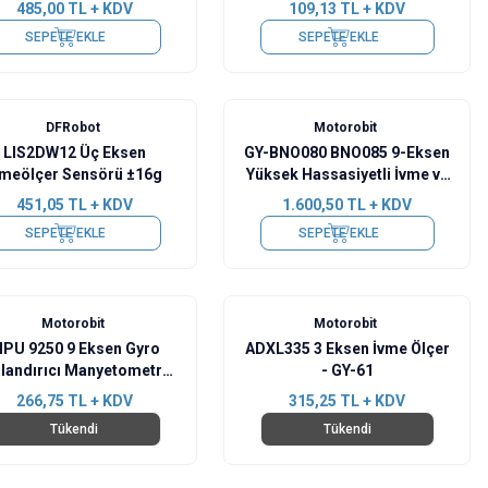
485,00
TL + KDV
109,13
TL + KDV
SEPETE EKLE
SEPETE EKLE
DFRobot
Motorobit
LIS2DW12 Üç Eksen
GY-BNO080 BNO085 9-Eksen
vmeölçer Sensörü ±16g
Yüksek Hassasiyetli İvme ve
Gyro Sensörü
451,05
TL + KDV
1.600,50
TL + KDV
SEPETE EKLE
SEPETE EKLE
Motorobit
Motorobit
PU 9250 9 Eksen Gyro
ADXL335 3 Eksen İvme Ölçer
zlandırıcı Manyetometre
- GY-61
Sensör Modülü
266,75
TL + KDV
315,25
TL + KDV
Tükendi
Tükendi