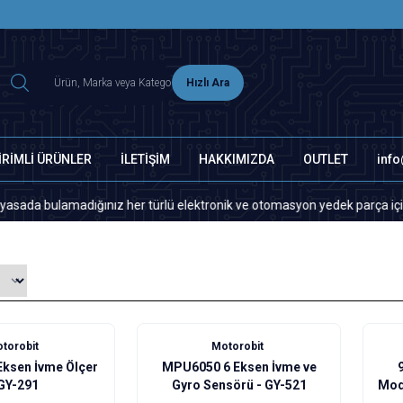
2500 TL ÜZERİ MNG-DHL KARGO ÜCRETSİZ
Hızlı Ara
İRİMLİ ÜRÜNLER
İLETİŞİM
HAKKIMIZDA
OUTLET
inf
bulamadığınız her türlü elektronik ve otomasyon yedek parça için lütfen 
torobit
Motorobit
Eksen İvme Ölçer
MPU6050 6 Eksen İvme ve
- GY-291
Gyro Sensörü - GY-521
Mod