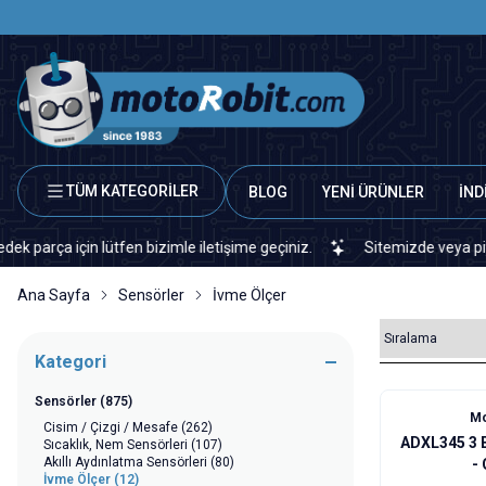
TÜM KATEGORİLER
BLOG
YENİ ÜRÜNLER
İND
 için lütfen bizimle iletişime geçiniz.
Sitemizde veya piyasada 
Ana Sayfa
Sensörler
İvme Ölçer
Kategori
Sensörler
(875)
Mo
Cisim / Çizgi / Mesafe
(262)
ADXL345 3 
Sıcaklık, Nem Sensörleri
(107)
Akıllı Aydınlatma Sensörleri
(80)
İvme Ölçer
(12)