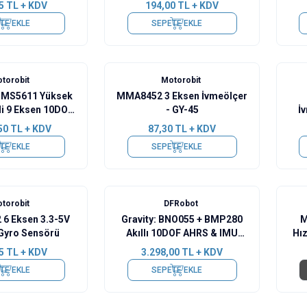
5
TL + KDV
194,00
TL + KDV
TE EKLE
SEPETE EKLE
torobit
Motorobit
 MS5611 Yüksek
MMA8452 3 Eksen İvmeölçer
li 9 Eksen 10DOF
- GY-45
İ
Modül
50
TL + KDV
87,30
TL + KDV
TE EKLE
SEPETE EKLE
torobit
DFRobot
 6 Eksen 3.3-5V
Gravity: BNO055 + BMP280
M
 Gyro Sensörü
Akıllı 10DOF AHRS & IMU
Hı
Sensörü - SEN0253
5
TL + KDV
3.298,00
TL + KDV
TE EKLE
SEPETE EKLE